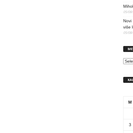
Mihol
05/08
Novi 
više 
05/08
ME
MEN
KA
M
3