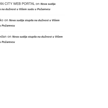
AN CITY WEB PORTAL
on
Nova sudija
la na dužnost u Višem sudu u Požarevcu
ko
on
Nova sudija stupila na dužnost u Višem
u Požarevcu
odan
on
Nova sudija stupila na dužnost u Višem
u Požarevcu