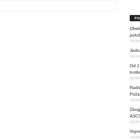
PO
Obel
polo
06/08
Jedna
06/08
Od 17
trošk
05/08
Radov
Poža
05/08
Zbog 
ASCS
05/08
Vojni
05/08