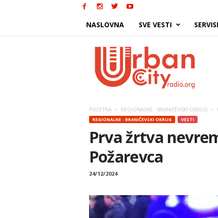
NASLOVNA
SVE VESTI
SERVIS
Urban
City
POČETNA
REGIONALNE - BRANIČEVSKI OKRUG
REGIONALNE - BRANIČEVSKI OKRUG
VESTI
Prva žrtva nevrem
Požarevca
24/12/2024