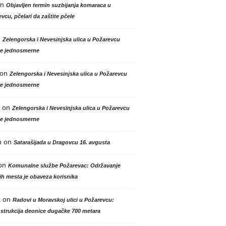
n
Objavljen termin suzbijanja komaraca u
vcu, pčelari da zaštite pčele
n
Zelengorska i Nevesinjska ulica u Požarevcu
le jednosmerne
on
Zelengorska i Nevesinjska ulica u Požarevcu
le jednosmerne
on
Zelengorska i Nevesinjska ulica u Požarevcu
le jednosmerne
n
on
Satarašijada u Dragovcu 16. avgusta
on
Komunalne službe Požarevac: Održavanje
h mesta je obaveza korisnika
a
on
Radovi u Moravskoj ulici u Požarevcu:
strukcija deonice dugačke 700 metara