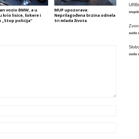
URB
an vozio BMW, a u
MUP upozorava:
stupi
krio lisice, šokere i
Neprilagođena brzina odnela
 „Stop policija“
tri mlada života
Zvon
sudu 
Slob
sudu 