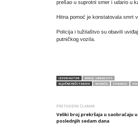
prešao u suprotni smer i udario u k
Hitna pomoć je konstatovala smrt 
Policija i tužilaštvo su obavili uviđ
putničkog vozila.
IZVOR/AUTOR
MEDIJI. URBAN CITY
KLJUČNE REČI/TAGOVI
NESREĆA
POGINUO
POL
PRETHODNI ČLANAK
Veliki broj prekršaja u saobraćaju u
poslednjih sedam dana