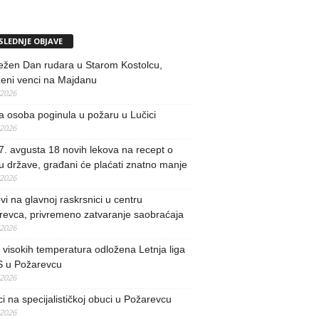
SLEDNJE OBJAVE
ežen Dan rudara u Starom Kostolcu,
ženi venci na Majdanu
/2026
 osoba poginula u požaru u Lučici
/2026
. avgusta 18 novih lekova na recept o
u države, građani će plaćati znatno manje
/2026
i na glavnoj raskrsnici u centru
revca, privremeno zatvaranje saobraćaja
/2026
visokih temperatura odložena Letnja liga
 u Požarevcu
/2026
ci na specijalističkoj obuci u Požarevcu
/2026