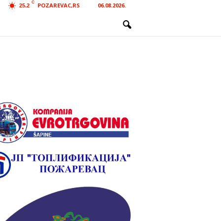
C
POZAREVAC,RS
06.08.2026.
25.2