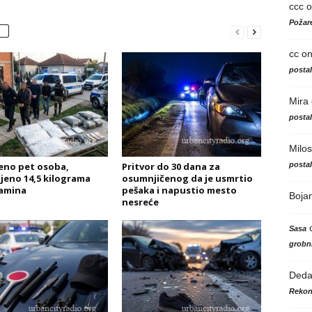
ccc
o
Požare
cc
o
posta
Mira
posta
Milos
posta
no pet osoba,
Pritvor do 30 dana za
jeno 14,5 kilograma
osumnjičenog da je usmrtio
amina
pešaka i napustio mesto
Boja
nesreće
Sasa
grobni
Ded
Rekon