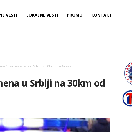
NE VESTI
LOKALNE VESTI
PROMO
KONTAKT
Prva žrtva nevremena u Srbiji na 30km od Požarevca
ena u Srbiji na 30km od