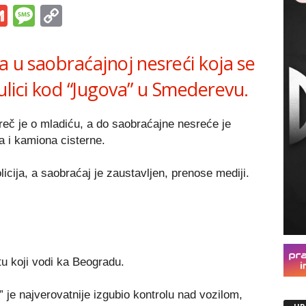
s
tsApp
iber
Gmail
Message
Copy
Link
a u saobraćajnoj nesreći koja se
ulici kod “Jugova” u Smederevu.
eč je o mladiću, a do saobraćajne nesreće je
a i kamiona cisterne.
licija, a saobraćaj je zaustavljen, prenose mediji.
 koji vodi ka Beogradu.
 je najverovatnije izgubio kontrolu nad vozilom,