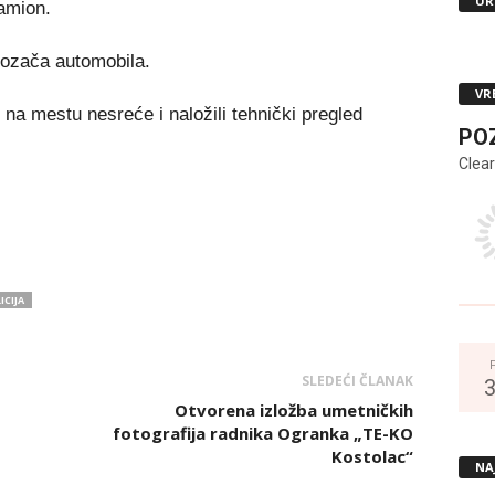
UR
amion.
vozača automobila.
VR
aj na mestu nesreće i naložili tehnički pregled
PO
Clear
ICIJA
SLEDEĆI ČLANAK
Otvorena izložba umetničkih
fotografija radnika Ogranka „TE-KO
Kostolac“
NA