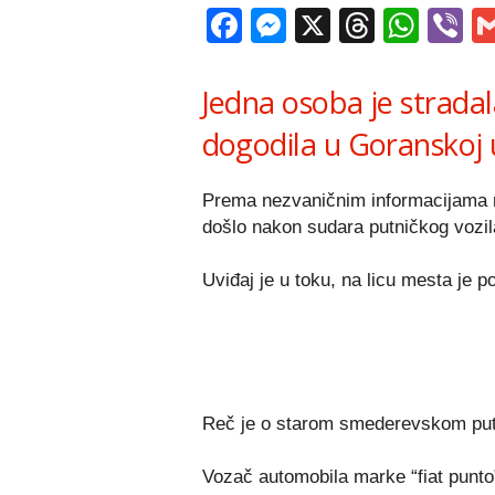
Facebook
Messenger
X
Thread
Wha
V
Jedna osoba je stradal
dogodila u Goranskoj 
Prema nezvaničnim informacijama r
došlo nakon sudara putničkog vozil
Uviđaj je u toku, na licu mesta je po
Reč je o starom smederevskom putu
Vozač automobila marke “fiat punto”