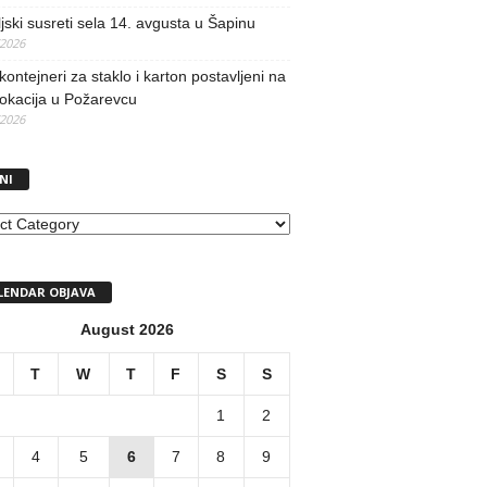
jski susreti sela 14. avgusta u Šapinu
/2026
kontejneri za staklo i karton postavljeni na
lokacija u Požarevcu
/2026
NI
I
LENDAR OBJAVA
August 2026
T
W
T
F
S
S
1
2
4
5
6
7
8
9