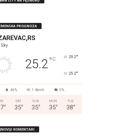
BAN CITY NA FEJSBUKU
EMENSKA PROGNOZA
ZAREVAC,RS
 Sky
°
25.2
°
C
25.2
°
25.2
46%
1.4kmh
0%
FRI
SAT
SUN
MON
TUE
37
°
35
°
35
°
35
°
38
°
JNOVIJI KOMENTARI