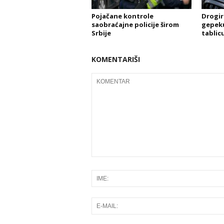
Pojačane kontrole
Drogir
saobraćajne policije širom
gepeku 
Srbije
tablicu
KOMENTARIŠI