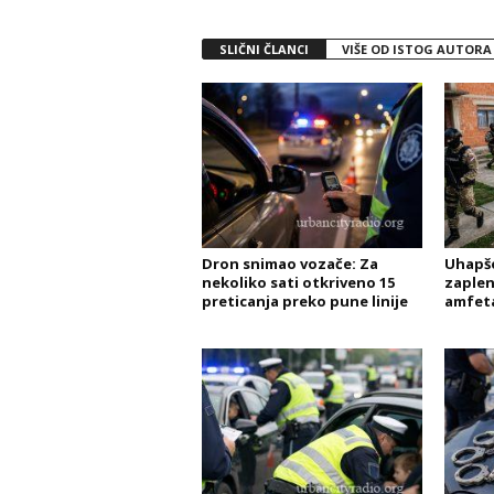
SLIČNI ČLANCI
VIŠE OD ISTOG AUTORA
Dron snimao vozače: Za
Uhapše
nekoliko sati otkriveno 15
zaplen
preticanja preko pune linije
amfet