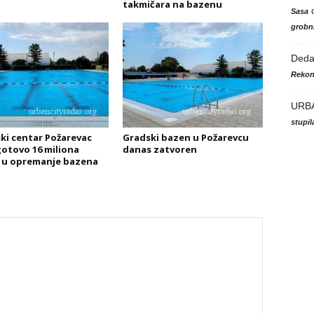
takmičara na bazenu
Sasa
grobni
Ded
Rekon
URB
stupi
ki centar Požarevac
Gradski bazen u Požarevcu
gotovo 16 miliona
danas zatvoren
 u opremanje bazena