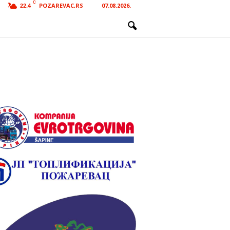
C
POZAREVAC,RS
07.08.2026.
22.4