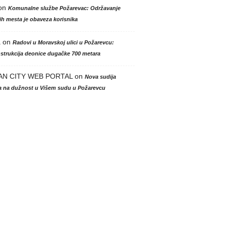
on
Komunalne službe Požarevac: Održavanje
h mesta je obaveza korisnika
a
on
Radovi u Moravskoj ulici u Požarevcu:
strukcija deonice dugačke 700 metara
AN CITY WEB PORTAL
on
Nova sudija
la na dužnost u Višem sudu u Požarevcu