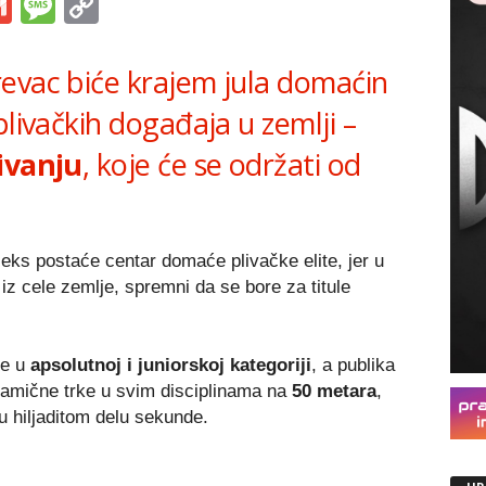
s
tsApp
iber
Gmail
Message
Copy
Link
revac
biće krajem jula domaćin
plivačkih događaja u zemlji –
livanju
, koje će se održati od
eks postaće centar domaće plivačke elite, jer u
e iz cele zemlje, spremni da se bore za titule
te u
apsolutnoj i juniorskoj kategoriji
, a publika
dinamične trke u svim disciplinama na
50 metara
,
u hiljaditom delu sekunde.