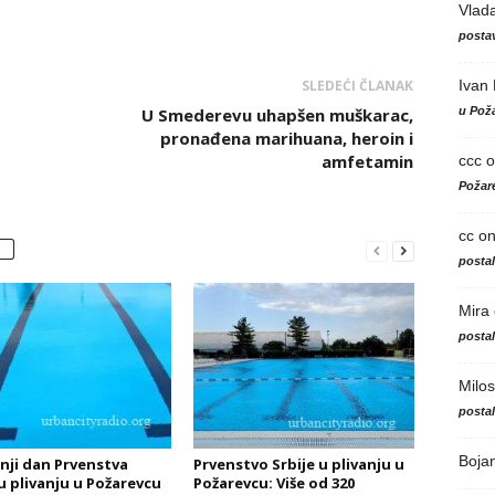
Vlad
postav
Ivan
SLEDEĆI ČLANAK
u Poža
U Smederevu uhapšen muškarac,
pronađena marihuana, heroin i
amfetamin
ccc
o
Požare
cc
o
posta
Mira
posta
Milos
posta
Boja
nji dan Prvenstva
Prvenstvo Srbije u plivanju u
 u plivanju u Požarevcu
Požarevcu: Više od 320