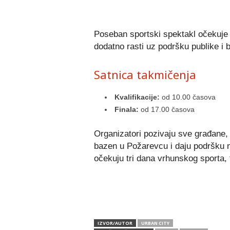
Poseban sportski spektakl očekuje 
dodatno rasti uz podršku publike i 
Satnica takmičenja
Kvalifikacije:
od 10.00 časova
Finala:
od 17.00 časova
Organizatori pozivaju sve građane, l
bazen u
Požarevcu
i daju podršku 
očekuju tri dana vrhunskog sporta,
IZVOR/AUTOR
URBAN CITY