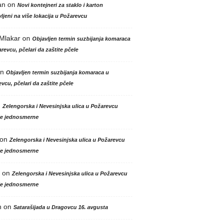
an
on
Novi kontejneri za staklo i karton
ljeni na više lokacija u Požarevcu
 Mlakar
on
Objavljen termin suzbijanja komaraca
revcu, pčelari da zaštite pčele
n
Objavljen termin suzbijanja komaraca u
vcu, pčelari da zaštite pčele
n
Zelengorska i Nevesinjska ulica u Požarevcu
le jednosmerne
on
Zelengorska i Nevesinjska ulica u Požarevcu
le jednosmerne
on
Zelengorska i Nevesinjska ulica u Požarevcu
le jednosmerne
n
on
Satarašijada u Dragovcu 16. avgusta