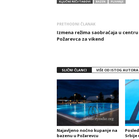
KLJUČNE REČI/TAGOVI
BAZEN
PLIVANJE
PRETHODNI ČLANAK
Izmena režima saobraćaja u centru
Požarevca za vikend
SLIČNI ČLANCI
VIŠE OD ISTOG AUTORA
Najavljeno noćno kupanje na
Posled
bazenu u Požarevcu
Srbije