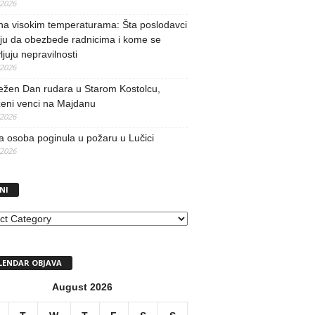
/2026
na visokim temperaturama: Šta poslodavci
ju da obezbede radnicima i kome se
vljuju nepravilnosti
/2026
ežen Dan rudara u Starom Kostolcu,
ženi venci na Majdanu
/2026
 osoba poginula u požaru u Lučici
/2026
NI
I
LENDAR OBJAVA
August 2026