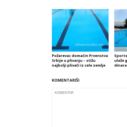
Požarevac domaćin Prvenstva
Sports
Srbije u plivanju – stižu
ulaže 
najbolji plivači iz cele zemlje
dinara
KOMENTARIŠI