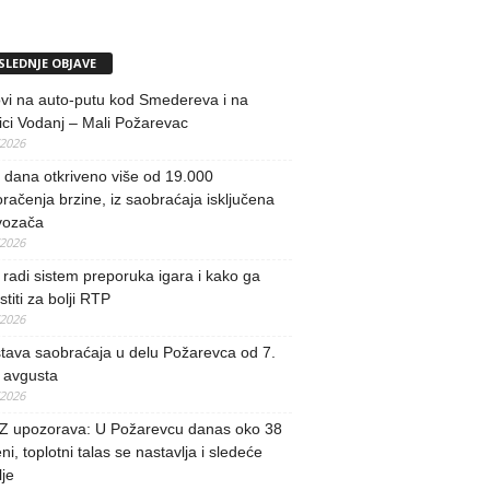
SLEDNJE OBJAVE
vi na auto-putu kod Smedereva i na
ci Vodanj – Mali Požarevac
/2026
i dana otkriveno više od 19.000
račenja brzine, iz saobraćaja isključena
vozača
/2026
radi sistem preporuka igara i kako ga
stiti za bolji RTP
/2026
tava saobraćaja u delu Požarevca od 7.
 avgusta
/2026
 upozorava: U Požarevcu danas oko 38
ni, toplotni talas se nastavlja i sledeće
je