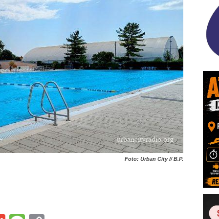
Foto: Urban City // B.P.