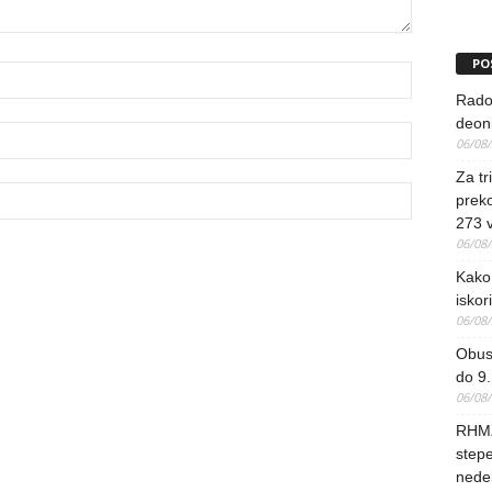
PO
Rado
deoni
06/08
Za tr
preko
273 
06/08
Kako 
iskori
06/08
Obus
do 9.
06/08
RHMZ
stepe
nedel