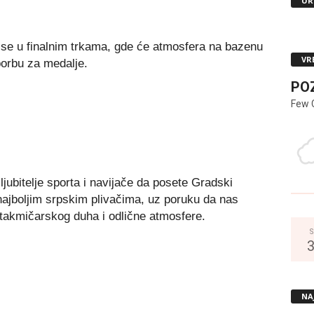
UR
se u finalnim trkama, gde će atmosfera na bazenu
VR
borbu za medalje.
PO
Few 
jubitelje sporta i navijače da posete Gradski
najboljim srpskim plivačima, uz poruku da nas
 takmičarskog duha i odlične atmosfere.
S
NA