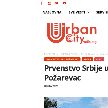
NASLOVNA
SVE VESTI
SERVIS
Urban
City
POČETNA
LOKALNE VESTI // POŽAREVAC
Prvenst
LOKALNE VESTI // POŽAREVAC
SPORT
VESTI
Prvenstvo Srbije u
Požarevac
02/07/2026