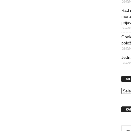
06/08
Rad 
mora
prija
06/08
Obel
polo
06/08
Jedna
06/08
ME
MEN
KA