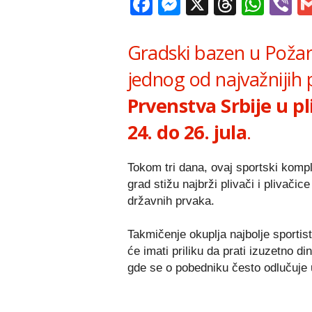
Facebook
Messenger
X
Thread
Wha
V
Gradski bazen u
Poža
jednog od najvažnijih 
Prvenstva Srbije u p
24. do 26. jula
.
Tokom tri dana, ovaj sportski kompl
grad stižu najbrži plivači i plivačic
državnih prvaka.
Takmičenje okuplja najbolje sportis
će imati priliku da prati izuzetno 
gde se o pobedniku često odlučuje 