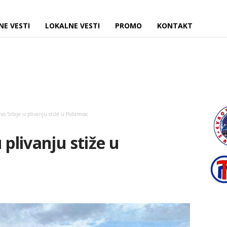
NE VESTI
LOKALNE VESTI
PROMO
KONTAKT
vo Srbije u plivanju stiže u Požarevac
 plivanju stiže u