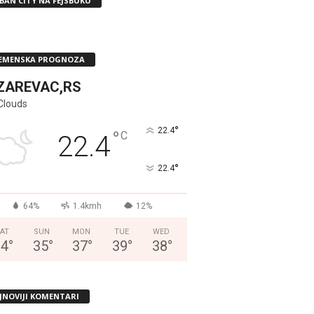
BAN CITY NA FEJSBUKU
EMENSKA PROGNOZA
ZAREVAC,RS
Clouds
°
22.4
°
C
22.4
°
22.4
64%
1.4kmh
12%
AT
SUN
MON
TUE
WED
34
°
35
°
37
°
39
°
38
°
JNOVIJI KOMENTARI