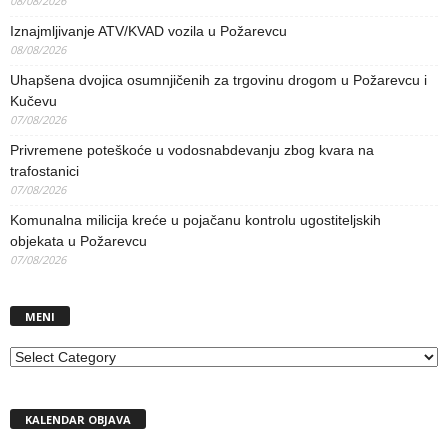
08/08/2026
Iznajmljivanje ATV/KVAD vozila u Požarevcu
08/08/2026
Uhapšena dvojica osumnjičenih za trgovinu drogom u Požarevcu i
Kučevu
07/08/2026
Privremene poteškoće u vodosnabdevanju zbog kvara na
trafostanici
07/08/2026
Komunalna milicija kreće u pojačanu kontrolu ugostiteljskih
objekata u Požarevcu
07/08/2026
MENI
MENI
KALENDAR OBJAVA