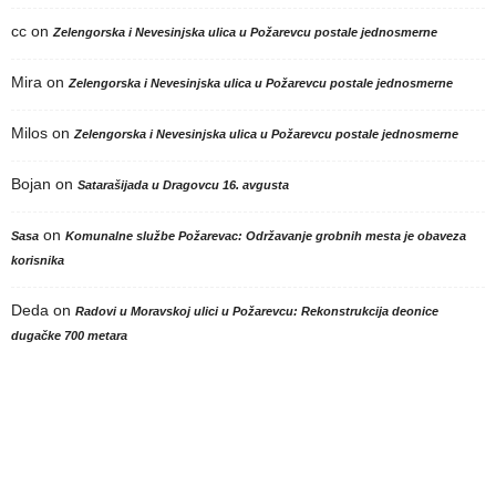
cc
on
Zelengorska i Nevesinjska ulica u Požarevcu postale jednosmerne
Mira
on
Zelengorska i Nevesinjska ulica u Požarevcu postale jednosmerne
Milos
on
Zelengorska i Nevesinjska ulica u Požarevcu postale jednosmerne
Bojan
on
Satarašijada u Dragovcu 16. avgusta
on
Sasa
Komunalne službe Požarevac: Održavanje grobnih mesta je obaveza
korisnika
Deda
on
Radovi u Moravskoj ulici u Požarevcu: Rekonstrukcija deonice
dugačke 700 metara