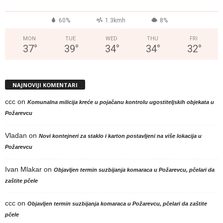
60%
1.3kmh
8%
MON
TUE
WED
THU
FRI
37
°
39
°
34
°
34
°
32
°
NAJNOVIJI KOMENTARI
ccc
on
Komunalna milicija kreće u pojačanu kontrolu ugostiteljskih objekata u
Požarevcu
Vladan
on
Novi kontejneri za staklo i karton postavljeni na više lokacija u
Požarevcu
Ivan Mlakar
on
Objavljen termin suzbijanja komaraca u Požarevcu, pčelari da
zaštite pčele
ccc
on
Objavljen termin suzbijanja komaraca u Požarevcu, pčelari da zaštite
pčele