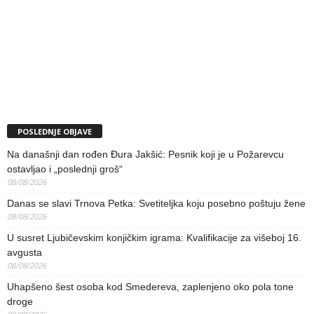
POSLEDNJE OBJAVE
Na današnji dan rođen Đura Jakšić: Pesnik koji je u Požarevcu
ostavljao i „poslednji groš“
08/08/2026
Danas se slavi Trnova Petka: Svetiteljka koju posebno poštuju žene
08/08/2026
U susret Ljubičevskim konjičkim igrama: Kvalifikacije za višeboj 16.
avgusta
08/08/2026
Uhapšeno šest osoba kod Smedereva, zaplenjeno oko pola tone
droge