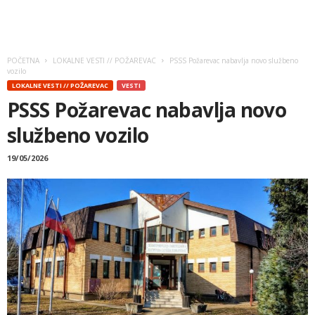
POČETNA
LOKALNE VESTI // POŽAREVAC
PSSS Požarevac nabavlja novo službeno
vozilo
LOKALNE VESTI // POŽAREVAC
VESTI
PSSS Požarevac nabavlja novo
službeno vozilo
19/05/2026