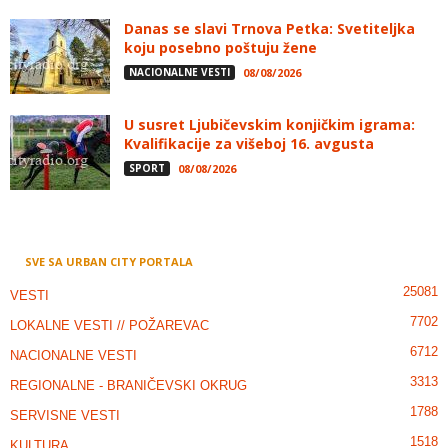
Danas se slavi Trnova Petka: Svetiteljka
koju posebno poštuju žene
NACIONALNE VESTI
08/08/2026
U susret Ljubičevskim konjičkim igrama:
Kvalifikacije za višeboj 16. avgusta
SPORT
08/08/2026
SVE SA URBAN CITY PORTALA
25081
VESTI
7702
LOKALNE VESTI // POŽAREVAC
6712
NACIONALNE VESTI
3313
REGIONALNE - BRANIČEVSKI OKRUG
1788
SERVISNE VESTI
1518
KULTURA