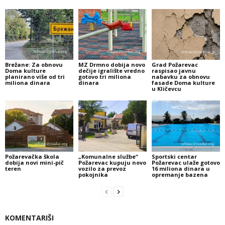
Brežane: Za obnovu
MZ Drmno dobija novo
Grad Požarevac
Doma kulture
dečije igralište vredno
raspisao javnu
planirano više od tri
gotovo tri miliona
nabavku za obnovu
miliona dinara
dinara
fasade Doma kulture
u Kličevcu
Požarevačka škola
„Komunalne službe“
Sportski centar
dobija novi mini-pič
Požarevac kupuju novo
Požarevac ulaže gotovo
teren
vozilo za prevoz
16 miliona dinara u
pokojnika
opremanje bazena
KOMENTARIŠI