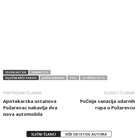
IZVOR/AUTOR
URBAN CITY
KLJUČNE REČI/TAGOVI
JAVNA NABAVKA
PSSS
SLUŽBENI AUTO
PRETHODNI ČLANAK
SLEDEĆI ČLANAK
Apotekarska ustanova
Počinje sanacija udarnih
Požarevac nabavlja dva
rupa u Požarevcu
nova automobila
SLIČNI ČLANCI
VIŠE OD ISTOG AUTORA