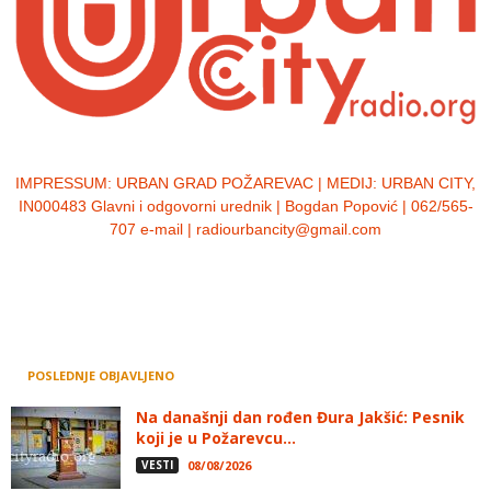
IMPRESSUM:
URBAN GRAD POŽAREVAC | MEDIJ: URBAN CITY,
IN000483 Glavni i odgovorni urednik | Bogdan Popović | 062/565-
707 e-mail | radiourbancity@gmail.com
POSLEDNJE OBJAVLJENO
Na današnji dan rođen Đura Jakšić: Pesnik
koji je u Požarevcu...
VESTI
08/08/2026