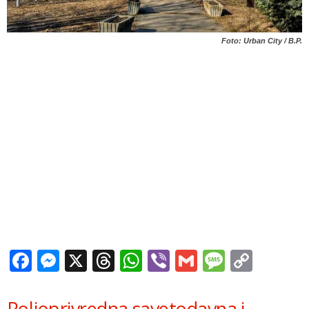
Foto: Urban City / B.P.
Facebook
Messenger
X
Threads
WhatsApp
Viber
Gmail
Messag
Copy
Link
Poljoprivredna savetodavna i