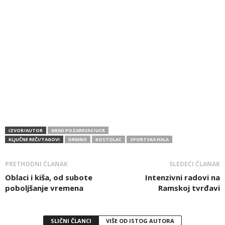
IZVOR/AUTOR
GRAD POZAREVAC/UCR
KLJUČNE REČI/TAGOVI
DRMNO
KOSTOLAC
SPORTSKA HALA
PRETHODNI ČLANAK
SLEDEĆI ČLANAK
Oblaci i kiša, od subote
Intenzivni radovi na
poboljšanje vremena
Ramskoj tvrđavi
SLIČNI ČLANCI
VIŠE OD ISTOG AUTORA