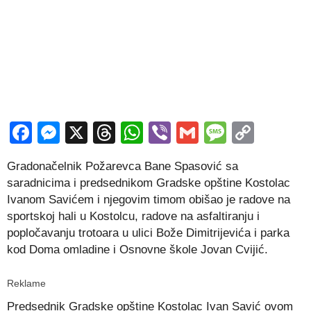
Facebook
Messenger
X
Threads
WhatsApp
Viber
Gmail
Messag
Copy
Link
Gradonačelnik Požarevca Bane Spasović sa
saradnicima i predsednikom Gradske opštine Kostolac
Ivanom Savićem i njegovim timom obišao je radove na
sportskoj hali u Kostolcu, radove na asfaltiranju i
popločavanju trotoara u ulici Bože Dimitrijevića i parka
kod Doma omladine i Osnovne škole Jovan Cvijić.
Reklame
Predsednik Gradske opštine Kostolac Ivan Savić ovom