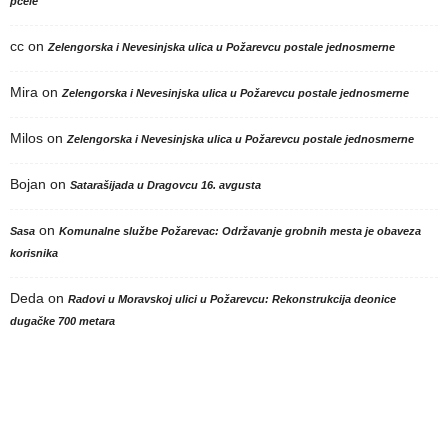
pčele
cc
on
Zelengorska i Nevesinjska ulica u Požarevcu postale jednosmerne
Mira
on
Zelengorska i Nevesinjska ulica u Požarevcu postale jednosmerne
Milos
on
Zelengorska i Nevesinjska ulica u Požarevcu postale jednosmerne
Bojan
on
Satarašijada u Dragovcu 16. avgusta
on
Sasa
Komunalne službe Požarevac: Održavanje grobnih mesta je obaveza
korisnika
Deda
on
Radovi u Moravskoj ulici u Požarevcu: Rekonstrukcija deonice
dugačke 700 metara