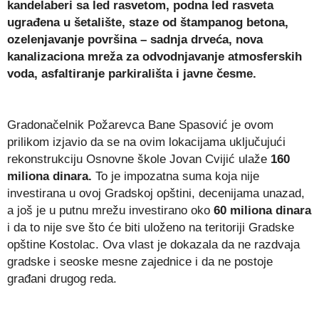
kandelaberi sa led rasvetom, podna led rasveta
ugrađena u šetalište, staze od štampanog betona,
ozelenjavanje površina – sadnja drveća, nova
kanalizaciona mreža za odvodnjavanje atmosferskih
voda, asfaltiranje parkirališta i javne česme.
Gradonačelnik Požarevca Bane Spasović je ovom
prilikom izjavio da se na ovim lokacijama uključujući
rekonstrukciju Osnovne škole Jovan Cvijić ulaže
160
miliona dinara.
To je impozatna suma koja nije
investirana u ovoj Gradskoj opštini, decenijama unazad,
a još je u putnu mrežu investirano oko
60 miliona dinara
i da to nije sve što će biti uloženo na teritoriji Gradske
opštine Kostolac. Ova vlast je dokazala da ne razdvaja
gradske i seoske mesne zajednice i da ne postoje
građani drugog reda.