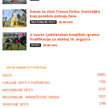
Danas se slavi Trnova Petka: Svetiteljka
koju posebno poštuju žene
NACIONALNE VESTI
08/08/2026
U susret Ljubičevskim konjičkim igrama:
Kvalifikacije za višeboj 16. avgusta
SPORT
08/08/2026
SVE SA URBAN CITY PORTALA
25081
VESTI
7702
LOKALNE VESTI // POŽAREVAC
6712
NACIONALNE VESTI
3313
REGIONALNE - BRANIČEVSKI OKRUG
1788
SERVISNE VESTI