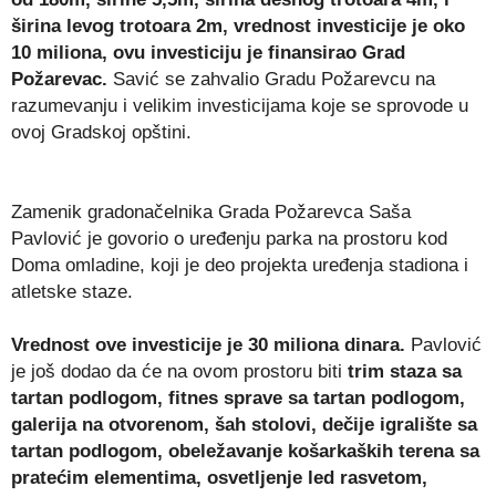
širina levog trotoara 2m, vrednost investicije je oko
10 miliona, ovu investiciju je finansirao Grad
Požarevac.
Savić se zahvalio Gradu Požarevcu na
razumevanju i velikim investicijama koje se sprovode u
ovoj Gradskoj opštini.
Zamenik gradonačelnika Grada Požarevca Saša
Pavlović je govorio o uređenju parka na prostoru kod
Doma omladine, koji je deo projekta uređenja stadiona i
atletske staze.
Vrednost ove investicije je 30 miliona dinara.
Pavlović
je još dodao da će na ovom prostoru biti
trim staza sa
tartan podlogom, fitnes sprave sa tartan podlogom,
galerija na otvorenom, šah stolovi, dečije igralište sa
tartan podlogom, obeležavanje košarkaških terena sa
pratećim elementima, osvetljenje led rasvetom,