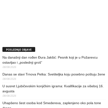
POSLEDNJE OBJAVE
Na današnji dan rođen Đura Jakšić: Pesnik koji je u Požarevcu
ostavljao i „poslednji groš“
08/08/2026
Danas se slavi Trnova Petka: Svetiteljka koju posebno poštuju žene
08/08/2026
U susret Ljubičevskim konjičkim igrama: Kvalifikacije za višeboj 16.
avgusta
08/08/2026
Uhapšeno šest osoba kod Smedereva, zaplenjeno oko pola tone