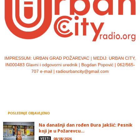
IMPRESSUM:
URBAN GRAD POŽAREVAC | MEDIJ: URBAN CITY,
IN000483 Glavni i odgovorni urednik | Bogdan Popović | 062/565-
707 e-mail | radiourbancity@gmail.com
POSLEDNJE OBJAVLJENO
Na današnji dan rođen Đura Jakšić: Pesnik
koji je u Požarevcu...
VESTI
08/08/2026