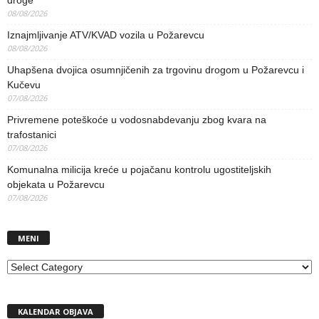
droge
08/08/2026
Iznajmljivanje ATV/KVAD vozila u Požarevcu
08/08/2026
Uhapšena dvojica osumnjičenih za trgovinu drogom u Požarevcu i
Kučevu
07/08/2026
Privremene poteškoće u vodosnabdevanju zbog kvara na
trafostanici
07/08/2026
Komunalna milicija kreće u pojačanu kontrolu ugostiteljskih
objekata u Požarevcu
07/08/2026
MENI
MENI
KALENDAR OBJAVA