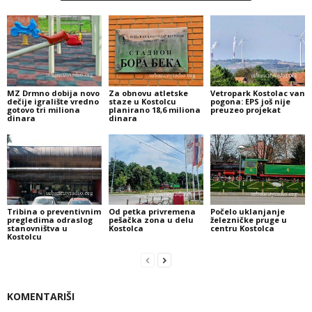
MZ Drmno dobija novo
Za obnovu atletske
Vetropark Kostolac van
dečije igralište vredno
staze u Kostolcu
pogona: EPS još nije
gotovo tri miliona
planirano 18,6 miliona
preuzeo projekat
dinara
dinara
Tribina o preventivnim
Od petka privremena
Počelo uklanjanje
pregledima odraslog
pešačka zona u delu
železničke pruge u
stanovništva u
Kostolca
centru Kostolca
Kostolcu
KOMENTARIŠI