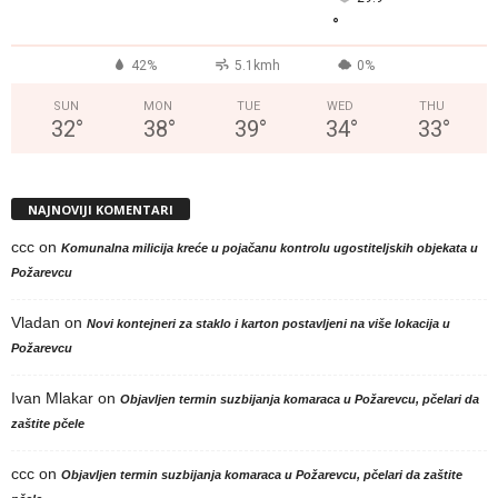
°
42%
5.1kmh
0%
SUN
MON
TUE
WED
THU
32
°
38
°
39
°
34
°
33
°
NAJNOVIJI KOMENTARI
ccc
on
Komunalna milicija kreće u pojačanu kontrolu ugostiteljskih objekata u
Požarevcu
Vladan
on
Novi kontejneri za staklo i karton postavljeni na više lokacija u
Požarevcu
Ivan Mlakar
on
Objavljen termin suzbijanja komaraca u Požarevcu, pčelari da
zaštite pčele
ccc
on
Objavljen termin suzbijanja komaraca u Požarevcu, pčelari da zaštite