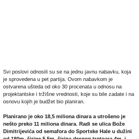
Svi poslovi odnosili su se na jednu javnu nabavku, koja
je sprovedena u pet partija. Ovom nabavkom je
ostvarena ušteda od oko 30 procenata u odnosu na
projektantske i tržišne vrednosti, koje su bile zadate i na
osnovu kojih je budžet bio planiran.
Planirano je oko 18,5 miliona dinara a utrošeno je
nešto preko 11 miliona dinara. Radi se ulica Bože
Dimitrijevića od semafora do Sportske Hale u dužini
od 180m, širine 5,5m, širina desnog trotoara 4m, i