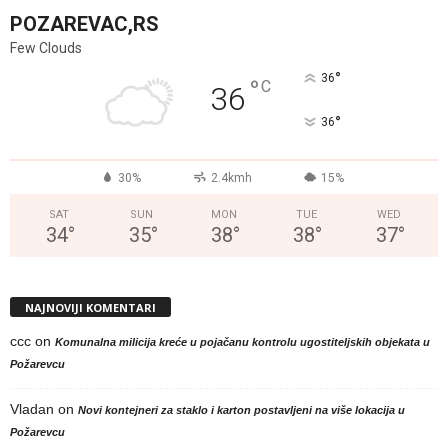
POZAREVAC,RS
Few Clouds
°
36
°
C
36
°
36
30%
2.4kmh
15%
SAT
SUN
MON
TUE
WED
34
°
35
°
38
°
38
°
37
°
NAJNOVIJI KOMENTARI
ccc
on
Komunalna milicija kreće u pojačanu kontrolu ugostiteljskih objekata u
Požarevcu
Vladan
on
Novi kontejneri za staklo i karton postavljeni na više lokacija u
Požarevcu