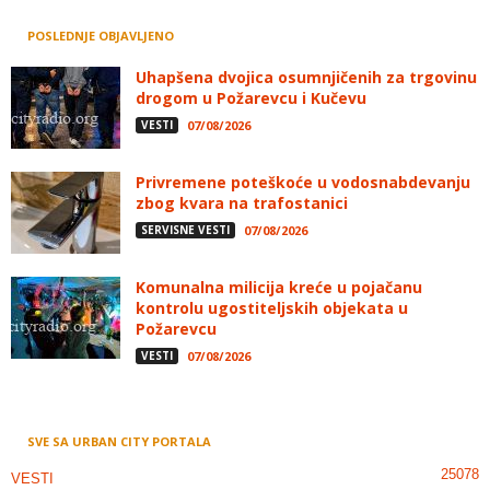
POSLEDNJE OBJAVLJENO
Uhapšena dvojica osumnjičenih za trgovinu
drogom u Požarevcu i Kučevu
VESTI
07/08/2026
Privremene poteškoće u vodosnabdevanju
zbog kvara na trafostanici
SERVISNE VESTI
07/08/2026
Komunalna milicija kreće u pojačanu
kontrolu ugostiteljskih objekata u
Požarevcu
VESTI
07/08/2026
SVE SA URBAN CITY PORTALA
25078
VESTI