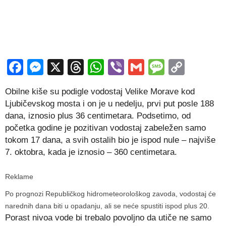
Facebook
Messenger
X
Threads
WhatsApp
Viber
Gmail
Messag
Copy
Link
Obilne kiše su podigle vodostaj Velike Morave kod
Ljubičevskog mosta i on je u nedelju, prvi put posle 188
dana, iznosio plus 36 centimetara. Podsetimo, od
početka godine je pozitivan vodostaj zabeležen samo
tokom 17 dana, a svih ostalih bio je ispod nule – najviše
7. oktobra, kada je iznosio – 360 centimetara.
Reklame
Po prognozi Republičkog hidrometeorološkog zavoda, vodostaj će
narednih dana biti u opadanju, ali se neće spustiti ispod plus 20.
Porast nivoa vode bi trebalo povoljno da utiče ne samo