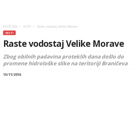
POČETNA
VESTI
Raste vodostaj Velike Morave
VESTI
Raste vodostaj Velike Morave
Zbog obilnih padavina proteklih dana došlo do
promene hidrološke slike na teritoriji Braničeva
15/11/2016