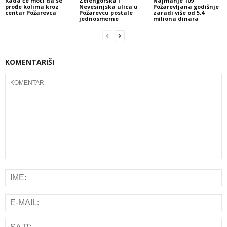
Kada će moći da se
Zelengorska i
Najmanje 109
prođe kolima kroz
Nevesinjska ulica u
Požarevljana godišnje
centar Požarevca
Požarevcu postale
zaradi više od 5,4
jednosmerne
miliona dinara
KOMENTARIŠI