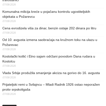
trafostanici
07/08/2026
Komunalna milicija kreće u pojačanu kontrolu ugostiteljskih
objekata u Požarevcu
07/08/2026
Cena evrodizela viša za dinar, benzin ostaje 202 dinara po litru
07/08/2026
Od 10. avgusta izmena saobraćaja na kružnom toku na ulazu u
Požarevac
07/08/2026
Kostolački kotlić i Etno sajam održani povodom Dana rudara u
Kostolcu
07/08/2026
Vlada Srbije produžila smanjenje akciza na gorivo do 16. avgusta
07/08/2026
Prijateljski remi u Svilajncu – Mladi Radnik 1926 ostao neporažen
protiv srpskoligaša
07/08/2026