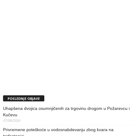
POSLEDNJE OBJAVE
Uhapšena dvojica osumnjičenih za trgovinu drogom u Požarevcu i
Kučevu
07/08/2026
Privremene poteškoće u vodosnabdevanju zbog kvara na