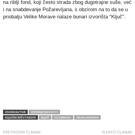
na riblji fond, koji često strada zbog dugotrajne suše, već
i na snabdevanje Požarevljana, s obzirom na to da se u
priobalju Velike Morave nalaze bunari izvorišta “Ključ”.
IZVOR/AUTOR
VEČERNJE NOVOSTI
KLJUČNE REČI/TAGOVI
KLJUČ
POZAREVAC
VELIKA MORAVA
PRETHODNI ČLANAK
SLEDEĆI ČLANAK