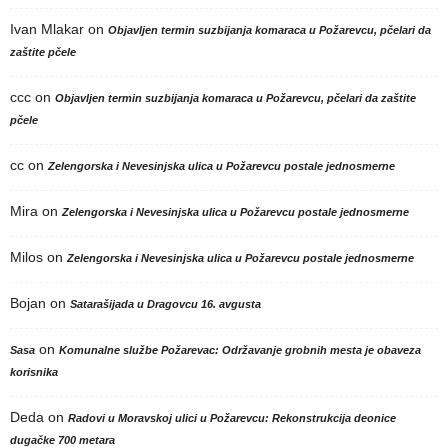
Ivan Mlakar
on
Objavljen termin suzbijanja komaraca u Požarevcu, pčelari da
zaštite pčele
ccc
on
Objavljen termin suzbijanja komaraca u Požarevcu, pčelari da zaštite
pčele
cc
on
Zelengorska i Nevesinjska ulica u Požarevcu postale jednosmerne
Mira
on
Zelengorska i Nevesinjska ulica u Požarevcu postale jednosmerne
Milos
on
Zelengorska i Nevesinjska ulica u Požarevcu postale jednosmerne
Bojan
on
Satarašijada u Dragovcu 16. avgusta
on
Sasa
Komunalne službe Požarevac: Održavanje grobnih mesta je obaveza
korisnika
Deda
on
Radovi u Moravskoj ulici u Požarevcu: Rekonstrukcija deonice
dugačke 700 metara