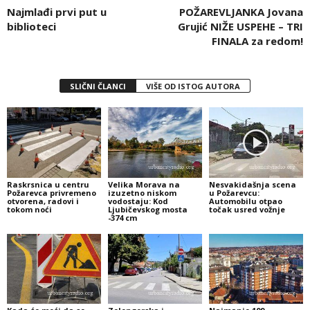
Najmlađi prvi put u
POŽAREVLJANKA Jovana
biblioteci
Grujić NIŽE USPEHE – TRI
FINALA za redom!
SLIČNI ČLANCI
VIŠE OD ISTOG AUTORA
Raskrsnica u centru
Velika Morava na
Nesvakidašnja scena
Požarevca privremeno
izuzetno niskom
u Požarevcu:
otvorena, radovi i
vodostaju: Kod
Automobilu otpao
tokom noći
Ljubičevskog mosta
točak usred vožnje
-374 cm