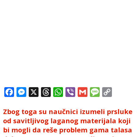
Facebook
Messenger
X
Threads
WhatsApp
Viber
Gmail
Messag
Copy
Link
Zbog toga su naučnici izumeli prsluke
od savitljivog laganog materijala koji
bi mogli da reše problem gama talasa