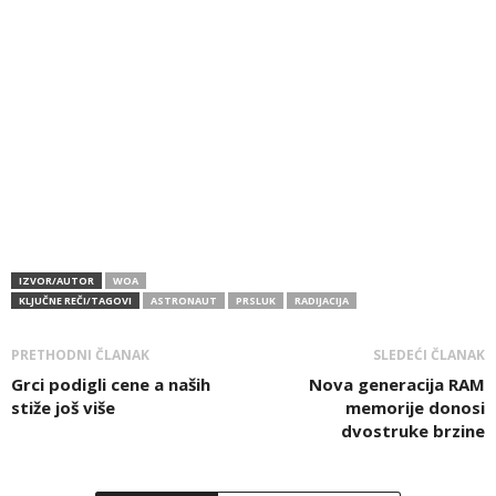
IZVOR/AUTOR
WOA
KLJUČNE REČI/TAGOVI
ASTRONAUT
PRSLUK
RADIJACIJA
PRETHODNI ČLANAK
SLEDEĆI ČLANAK
Grci podigli cene a naših
Nova generacija RAM
stiže još više
memorije donosi
dvostruke brzine