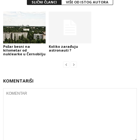
SLIČNI ČLANCI
VIŠE OD ISTOG AUTORA
Požar besni na
Koliko zarađuju
kilometar od
astronauti ?
nuklearke u Černobilju
KOMENTARIŠI