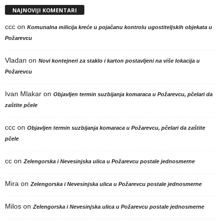
NAJNOVIJI KOMENTARI
ccc
on
Komunalna milicija kreće u pojačanu kontrolu ugostiteljskih objekata u
Požarevcu
Vladan
on
Novi kontejneri za staklo i karton postavljeni na više lokacija u
Požarevcu
Ivan Mlakar
on
Objavljen termin suzbijanja komaraca u Požarevcu, pčelari da
zaštite pčele
ccc
on
Objavljen termin suzbijanja komaraca u Požarevcu, pčelari da zaštite
pčele
cc
on
Zelengorska i Nevesinjska ulica u Požarevcu postale jednosmerne
Mira
on
Zelengorska i Nevesinjska ulica u Požarevcu postale jednosmerne
Milos
on
Zelengorska i Nevesinjska ulica u Požarevcu postale jednosmerne