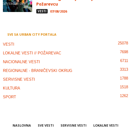
Požarevcu
VESTI
07/08/2026
SVE SA URBAN CITY PORTALA
25078
VESTI
7698
LOKALNE VESTI // POŽAREVAC
6711
NACIONALNE VESTI
3313
REGIONALNE - BRANIČEVSKI OKRUG
1788
SERVISNE VESTI
1518
KULTURA
1262
SPORT
NASLOVNA
SVE VESTI
SERVISNE VESTI
LOKALNE VESTI