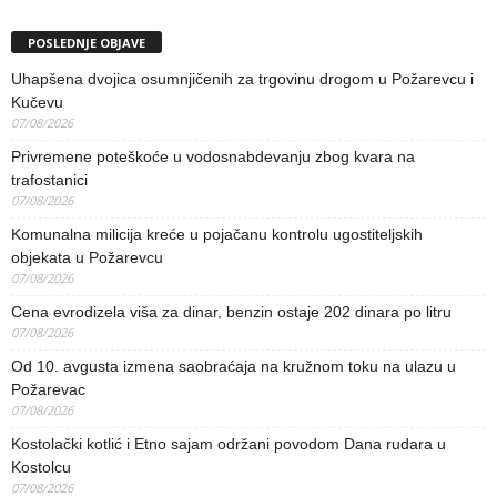
POSLEDNJE OBJAVE
Uhapšena dvojica osumnjičenih za trgovinu drogom u Požarevcu i
Kučevu
07/08/2026
Privremene poteškoće u vodosnabdevanju zbog kvara na
trafostanici
07/08/2026
Komunalna milicija kreće u pojačanu kontrolu ugostiteljskih
objekata u Požarevcu
07/08/2026
Cena evrodizela viša za dinar, benzin ostaje 202 dinara po litru
07/08/2026
Od 10. avgusta izmena saobraćaja na kružnom toku na ulazu u
Požarevac
07/08/2026
Kostolački kotlić i Etno sajam održani povodom Dana rudara u
Kostolcu
07/08/2026