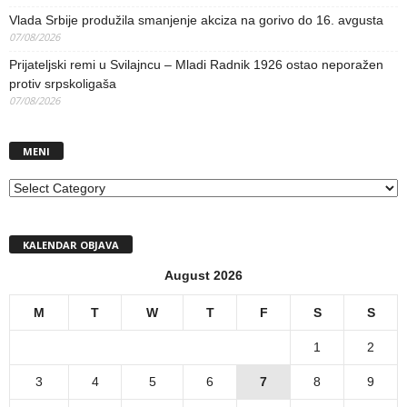
Vlada Srbije produžila smanjenje akciza na gorivo do 16. avgusta
07/08/2026
Prijateljski remi u Svilajncu – Mladi Radnik 1926 ostao neporažen
protiv srpskoligaša
07/08/2026
MENI
MENI
KALENDAR OBJAVA
August 2026
M
T
W
T
F
S
S
1
2
3
4
5
6
7
8
9