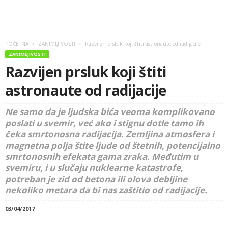
POČETNA
ZANIMLJIVOSTI
Razvijen prsluk koji štiti astronaute od radijacije
ZANIMLJIVOSTI
Razvijen prsluk koji štiti
astronaute od radijacije
Ne samo da je ljudska bića veoma komplikovano
poslati u svemir, već ako i stignu dotle tamo ih
čeka smrtonosna radijacija. Zemljina atmosfera i
magnetna polja štite ljude od štetnih, potencijalno
smrtonosnih efekata gama zraka. Međutim u
svemiru, i u slučaju nuklearne katastrofe,
potreban je zid od betona ili olova debljine
nekoliko metara da bi nas zaštitio od radijacije.
03/04/2017