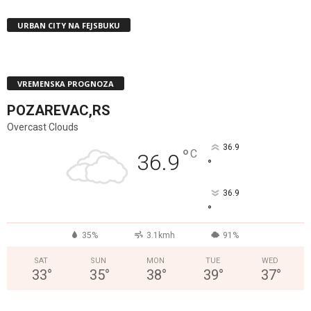
URBAN CITY NA FEJSBUKU
VREMENSKA PROGNOZA
POZAREVAC,RS
Overcast Clouds
36.9
°
C
36.9
°
36.9
°
35%
3.1kmh
91%
SAT
SUN
MON
TUE
WED
33
°
35
°
38
°
39
°
37
°