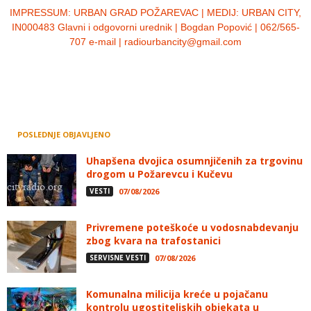
IMPRESSUM:
URBAN GRAD POŽAREVAC | MEDIJ: URBAN CITY,
IN000483 Glavni i odgovorni urednik | Bogdan Popović | 062/565-
707 e-mail | radiourbancity@gmail.com
POSLEDNJE OBJAVLJENO
Uhapšena dvojica osumnjičenih za trgovinu
drogom u Požarevcu i Kučevu
VESTI
07/08/2026
Privremene poteškoće u vodosnabdevanju
zbog kvara na trafostanici
SERVISNE VESTI
07/08/2026
Komunalna milicija kreće u pojačanu
kontrolu ugostiteljskih objekata u