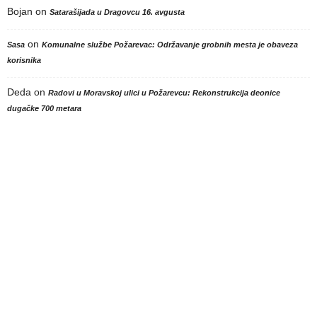
Bojan
on
Satarašijada u Dragovcu 16. avgusta
on
Sasa
Komunalne službe Požarevac: Održavanje grobnih mesta je obaveza
korisnika
Deda
on
Radovi u Moravskoj ulici u Požarevcu: Rekonstrukcija deonice
dugačke 700 metara