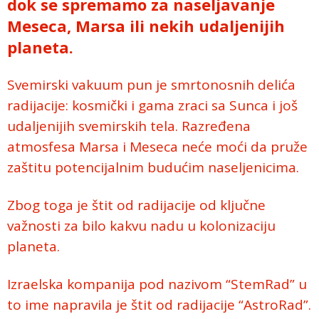
dok se spremamo za naseljavanje
Meseca, Marsa ili nekih udaljenijih
planeta.
Svemirski vakuum pun je smrtonosnih delića
radijacije: kosmički i gama zraci sa Sunca i još
udaljenijih svemirskih tela. Razređena
atmosfesa Marsa i Meseca neće moći da pruže
zaštitu potencijalnim budućim naseljenicima.
Zbog toga je štit od radijacije od ključne
važnosti za bilo kakvu nadu u kolonizaciju
planeta.
Izraelska kompanija pod nazivom “StemRad” u
to ime napravila je štit od radijacije “AstroRad”.