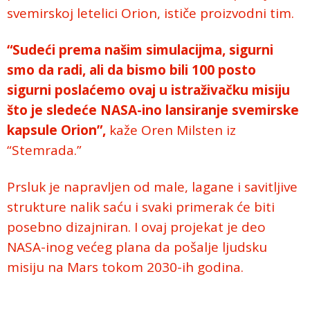
svemirskoj letelici Orion, ističe proizvodni tim.
“Sudeći prema našim simulacijma, sigurni
smo da radi, ali da bismo bili 100 posto
sigurni poslaćemo ovaj u istraživačku misiju
što je sledeće NASA-ino lansiranje svemirske
kapsule Orion”,
kaže Oren Milsten iz
“Stemrada.”
Prsluk je napravljen od male, lagane i savitljive
strukture nalik saću i svaki primerak će biti
posebno dizajniran. I ovaj projekat je deo
NASA-inog većeg plana da pošalje ljudsku
misiju na Mars tokom 2030-ih godina.