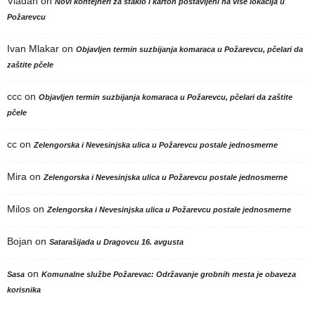
Vladan
on
Novi kontejneri za staklo i karton postavljeni na više lokacija u
Požarevcu
Ivan Mlakar
on
Objavljen termin suzbijanja komaraca u Požarevcu, pčelari da
zaštite pčele
ccc
on
Objavljen termin suzbijanja komaraca u Požarevcu, pčelari da zaštite
pčele
cc
on
Zelengorska i Nevesinjska ulica u Požarevcu postale jednosmerne
Mira
on
Zelengorska i Nevesinjska ulica u Požarevcu postale jednosmerne
Milos
on
Zelengorska i Nevesinjska ulica u Požarevcu postale jednosmerne
Bojan
on
Satarašijada u Dragovcu 16. avgusta
on
Sasa
Komunalne službe Požarevac: Održavanje grobnih mesta je obaveza
korisnika