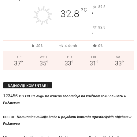
32.8
°
C
32.8
°
32.8
°
40%
4.4kmh
0%
TUE
WED
THU
FRI
SAT
37
°
35
°
33
°
31
°
33
°
NAJNOVIJI KOMENTARI
123456
on
Od 10. avgusta izmena saobraćaja na kružnom toku na ulazu u
Požarevac
ccc
on
Komunalna milicija kreće u pojačanu kontrolu ugostiteljskih objekata u
Požarevcu