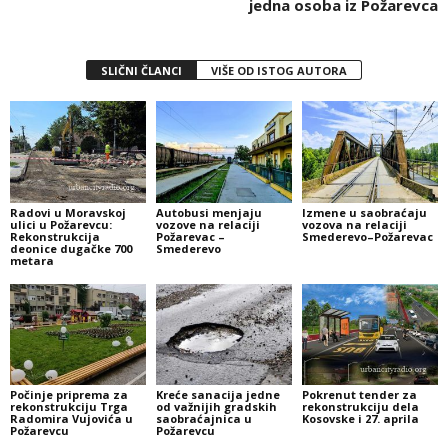
jedna osoba iz Požarevca
SLIČNI ČLANCI
VIŠE OD ISTOG AUTORA
Radovi u Moravskoj
Autobusi menjaju
Izmene u saobraćaju
ulici u Požarevcu:
vozove na relaciji
vozova na relaciji
Rekonstrukcija
Požarevac –
Smederevo–Požarevac
deonice dugačke 700
Smederevo
metara
Počinje priprema za
Kreće sanacija jedne
Pokrenut tender za
rekonstrukciju Trga
od važnijih gradskih
rekonstrukciju dela
Radomira Vujovića u
saobraćajnica u
Kosovske i 27. aprila
Požarevcu
Požarevcu