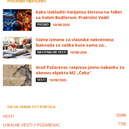
POSLEDNJE OBJAVLJENO
Kako Uskladiti Varijansu Slotova na 1xBet
sa Vašim Budžetom: Praktični Vodič
PROMO
10/08/2026
Važne izmene za vlasnike nekretnina:
Naknada za velike kuće samo za...
NACIONALNE VESTI
10/08/2026
Grad Požarevac raspisao javnu nabavku za
obnovu objekta MZ „Ćeba“
VESTI
10/08/2026
SVE SA URBAN CITY PORTALA
25089
VESTI
7705
LOKALNE VESTI // POŽAREVAC