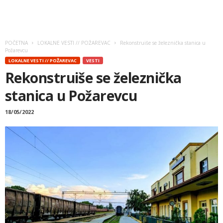
POČETNA
LOKALNE VESTI // POŽAREVAC
Rekonstruiše se železnička stanica u
Požarevcu
LOKALNE VESTI // POŽAREVAC
VESTI
Rekonstruiše se železnička
stanica u Požarevcu
18/05/2022