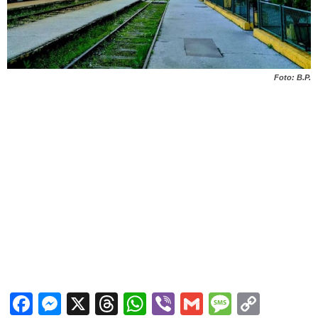
Foto: B.P.
Facebook
Messenger
X
Threads
WhatsApp
Viber
Gmail
Messag
Copy