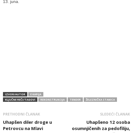
13. juna.
IZVOR/AUTOR
E KAPIJA
KLJUČNE REČI/TAGOVI
REKONSTRUKCIJA
TENDER
ŽELEZNIČKA STANICA
PRETHODNI ČLANAK
SLEDEĆI ČLANAK
Uhapšen diler droge u
Uhapšeno 12 osoba
Petrovcu na Mlavi
osumnjičenih za pedofiliju,