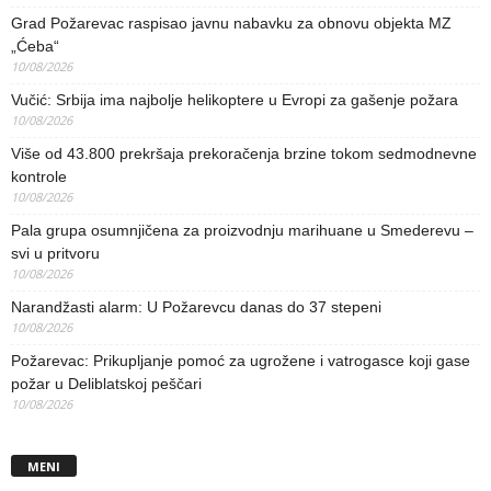
Grad Požarevac raspisao javnu nabavku za obnovu objekta MZ
„Ćeba“
10/08/2026
Vučić: Srbija ima najbolje helikoptere u Evropi za gašenje požara
10/08/2026
Više od 43.800 prekršaja prekoračenja brzine tokom sedmodnevne
kontrole
10/08/2026
Pala grupa osumnjičena za proizvodnju marihuane u Smederevu –
svi u pritvoru
10/08/2026
Narandžasti alarm: U Požarevcu danas do 37 stepeni
10/08/2026
Požarevac: Prikupljanje pomoć za ugrožene i vatrogasce koji gase
požar u Deliblatskoj peščari
10/08/2026
MENI