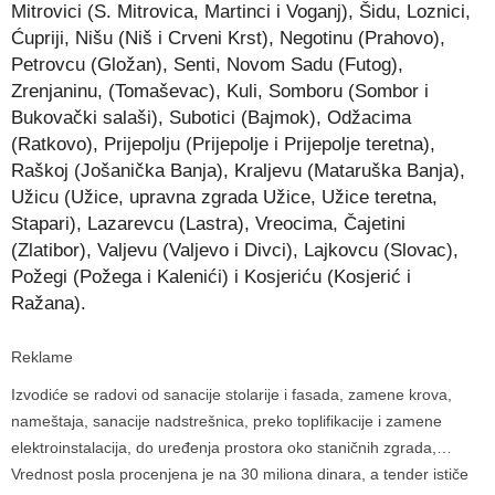
Mitrovici (S. Mitrovica, Martinci i Voganj), Šidu, Loznici,
Ćupriji, Nišu (Niš i Crveni Krst), Negotinu (Prahovo),
Petrovcu (Gložan), Senti, Novom Sadu (Futog),
Zrenjaninu, (Tomaševac), Kuli, Somboru (Sombor i
Bukovački salaši), Subotici (Bajmok), Odžacima
(Ratkovo), Prijepolju (Prijepolje i Prijepolje teretna),
Raškoj (Jošanička Banja), Kraljevu (Mataruška Banja),
Užicu (Užice, upravna zgrada Užice, Užice teretna,
Stapari), Lazarevcu (Lastra), Vreocima, Čajetini
(Zlatibor), Valjevu (Valjevo i Divci), Lajkovcu (Slovac),
Požegi (Požega i Kalenići) i Kosjeriću (Kosjerić i
Ražana).
Reklame
Izvodiće se radovi od sanacije stolarije i fasada, zamene krova,
nameštaja, sanacije nadstrešnica, preko toplifikacije i zamene
elektroinstalacija, do uređenja prostora oko staničnih zgrada,…
Vrednost posla procenjena je na 30 miliona dinara, a tender ističe