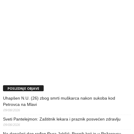
POSLEDNJE OBJAVE
Uhapšen N.U. (26) zbog smrti muškarca nakon sukoba kod
Petrovca na Mlavi
09/08/2026
Sveti Pantelejmon: Zaštitnik lekara i praznik posvećen zdravlju
09/08/2026
Na današnji dan rođen Đura Jakšić: Pesnik koji je u Požarevcu