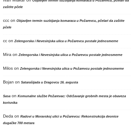
Ivan Mlakar
on
Objavljen termin suzbijanja komaraca u Požarevcu, pčelari da
zaštite pčele
ccc
on
Objavljen termin suzbijanja komaraca u Požarevcu, pčelari da zaštite
pčele
cc
on
Zelengorska i Nevesinjska ulica u Požarevcu postale jednosmerne
Mira
on
Zelengorska i Nevesinjska ulica u Požarevcu postale jednosmerne
Milos
on
Zelengorska i Nevesinjska ulica u Požarevcu postale jednosmerne
Bojan
on
Satarašijada u Dragovcu 16. avgusta
on
Sasa
Komunalne službe Požarevac: Održavanje grobnih mesta je obaveza
korisnika
Deda
on
Radovi u Moravskoj ulici u Požarevcu: Rekonstrukcija deonice
dugačke 700 metara