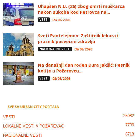
Uhapšen N.U. (26) zbog smrti muškarca
nakon sukoba kod Petrovca na...
VESTI
09/08/2026
Sveti Pantelejmon: Zaštitnik lekara i
praznik posvećen zdravlju
NACIONALNE VESTI
09/08/2026
Na današnji dan rođen Đura Jakšić: Pesnik
koji je u Požarevcu...
VESTI
08/08/2026
SVE SA URBAN CITY PORTALA
25082
VESTI
7703
LOKALNE VESTI // POŽAREVAC
6713
NACIONALNE VESTI