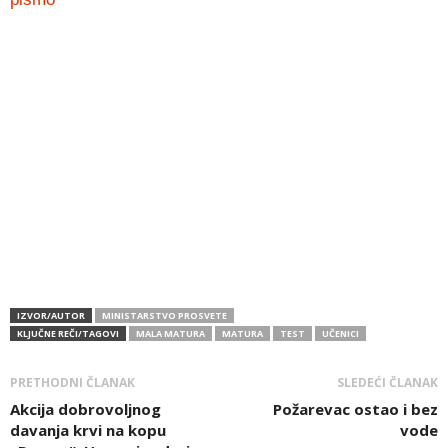
IZVOR/AUTOR
MINISTARSTVO PROSVETE
KLJUČNE REČI/TAGOVI
MALA MATURA
MATURA
TEST
UČENICI
PRETHODNI ČLANAK
SLEDEĆI ČLANAK
Akcija dobrovoljnog
Požarevac ostao i bez
davanja krvi na kopu
vode