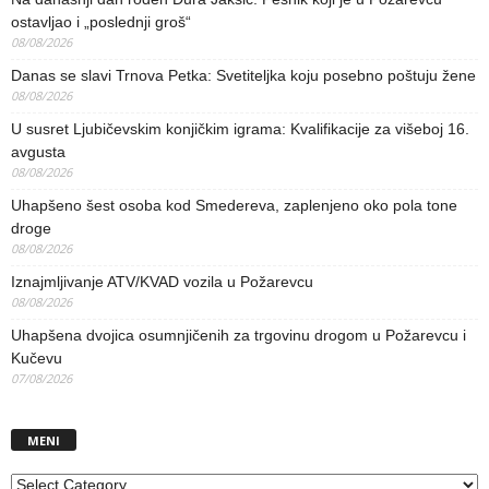
ostavljao i „poslednji groš“
08/08/2026
Danas se slavi Trnova Petka: Svetiteljka koju posebno poštuju žene
08/08/2026
U susret Ljubičevskim konjičkim igrama: Kvalifikacije za višeboj 16.
avgusta
08/08/2026
Uhapšeno šest osoba kod Smedereva, zaplenjeno oko pola tone
droge
08/08/2026
Iznajmljivanje ATV/KVAD vozila u Požarevcu
08/08/2026
Uhapšena dvojica osumnjičenih za trgovinu drogom u Požarevcu i
Kučevu
07/08/2026
MENI
MENI