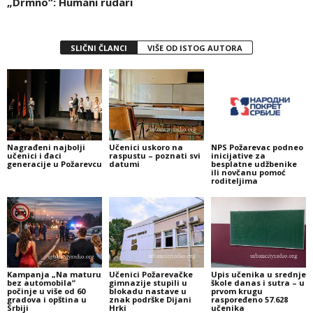
„Drmno“: Humani rudari
SLIČNI ČLANCI
VIŠE OD ISTOG AUTORA
Nagrađeni najbolji
Učenici uskoro na
NPS Požarevac podneo
učenici i đaci
raspustu – poznati svi
inicijative za
generacije u Požarevcu
datumi
besplatne udžbenike
ili novčanu pomoć
roditeljima
Kampanja „Na maturu
Učenici Požarevačke
Upis učenika u srednje
bez automobila“
gimnazije stupili u
škole danas i sutra – u
počinje u više od 60
blokadu nastave u
prvom krugu
gradova i opština u
znak podrške Dijani
raspoređeno 57.628
Srbiji
Hrki
učenika