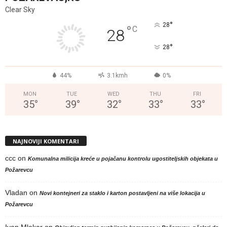
Clear Sky
°
28
°
C
28
°
28
44%
3.1kmh
0%
MON
TUE
WED
THU
FRI
35
°
39
°
32
°
33
°
33
°
NAJNOVIJI KOMENTARI
ccc
on
Komunalna milicija kreće u pojačanu kontrolu ugostiteljskih objekata u
Požarevcu
Vladan
on
Novi kontejneri za staklo i karton postavljeni na više lokacija u
Požarevcu