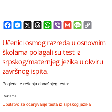
Facebook
Messenger
X
Threads
WhatsApp
Viber
Gmail
Messag
Copy
Link
Učenici osmog razreda u osnovnim
školama polagali su test iz
srpskog/maternjeg jezika u okviru
završnog ispita.
Pogledajte rešenja današnjeg testa:
Reklame
Uputstvo za ocenjivanje testa iz srpskog jezika