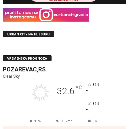
URBAN CITY NA FEJSBUKU
VREMENSKA PROGNOZA
POZAREVAC,RS
Clear Sky
32.6
°
C
32.6
°
32.6
°
31%
3.8kmh
0%