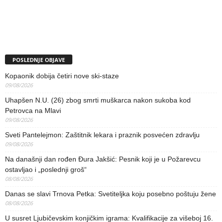
POSLEDNJE OBJAVE
Kopaonik dobija četiri nove ski-staze
09/08/2026
Uhapšen N.U. (26) zbog smrti muškarca nakon sukoba kod
Petrovca na Mlavi
09/08/2026
Sveti Pantelejmon: Zaštitnik lekara i praznik posvećen zdravlju
09/08/2026
Na današnji dan rođen Đura Jakšić: Pesnik koji je u Požarevcu
ostavljao i „poslednji groš“
08/08/2026
Danas se slavi Trnova Petka: Svetiteljka koju posebno poštuju žene
08/08/2026
U susret Ljubičevskim konjičkim igrama: Kvalifikacije za višeboj 16.