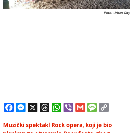
Foto: Urban City
Facebook
Messenger
X
Threads
WhatsApp
Viber
Gmail
Messag
Copy
Link
Muzički spektakl Rock opera, koji je bio