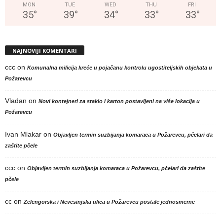
MON
TUE
WED
THU
FRI
35
°
39
°
34
°
33
°
33
°
NAJNOVIJI KOMENTARI
ccc
on
Komunalna milicija kreće u pojačanu kontrolu ugostiteljskih objekata u
Požarevcu
Vladan
on
Novi kontejneri za staklo i karton postavljeni na više lokacija u
Požarevcu
Ivan Mlakar
on
Objavljen termin suzbijanja komaraca u Požarevcu, pčelari da
zaštite pčele
ccc
on
Objavljen termin suzbijanja komaraca u Požarevcu, pčelari da zaštite
pčele
cc
on
Zelengorska i Nevesinjska ulica u Požarevcu postale jednosmerne