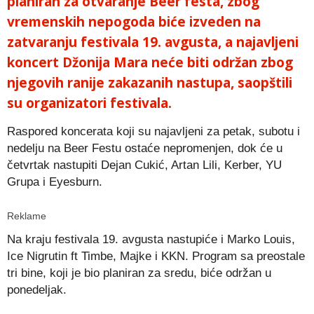
planiran za otvaranje Beer festa, zbog
vremenskih nepogoda biće izveden na
zatvaranju festivala 19. avgusta, a najavljeni
koncert Džonija Mara neće biti održan zbog
njegovih ranije zakazanih nastupa, saopštili
su organizatori festivala.
Raspored koncerata koji su najavljeni za petak, subotu i
nedelju na Beer Festu ostaće nepromenjen, dok će u
četvrtak nastupiti Dejan Cukić, Artan Lili, Kerber, YU
Grupa i Eyesburn.
Reklame
Na kraju festivala 19. avgusta nastupiće i Marko Louis,
Ice Nigrutin ft Timbe, Majke i KKN. Program sa preostale
tri bine, koji je bio planiran za sredu, biće održan u
ponedeljak.