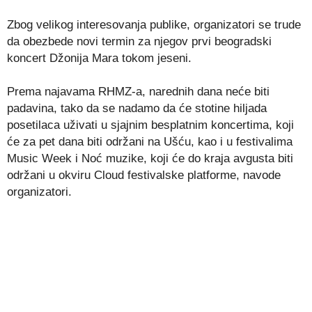
Zbog velikog interesovanja publike, organizatori se trude
da obezbede novi termin za njegov prvi beogradski
koncert Džonija Mara tokom jeseni.
Prema najavama RHMZ-a, narednih dana neće biti
padavina, tako da se nadamo da će stotine hiljada
posetilaca uživati u sjajnim besplatnim koncertima, koji
će za pet dana biti održani na Ušću, kao i u festivalima
Music Week i Noć muzike, koji će do kraja avgusta biti
održani u okviru Cloud festivalske platforme, navode
organizatori.