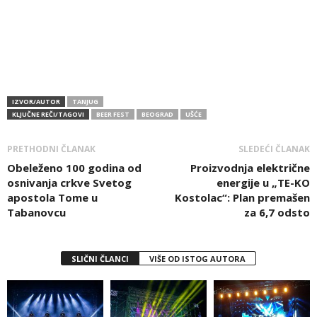
IZVOR/AUTOR
TANJUG
KLJUČNE REČI/TAGOVI
BEER FEST
BEOGRAD
UŠĆE
PRETHODNI ČLANAK
SLEDEĆI ČLANAK
Obeleženo 100 godina od
Proizvodnja električne
osnivanja crkve Svetog
energije u „TE-KO
apostola Tome u
Kostolac“: Plan premašen
Tabanovcu
za 6,7 odsto
SLIČNI ČLANCI
VIŠE OD ISTOG AUTORA