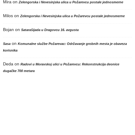
Mira
on
Zelengorska i Nevesinjska ulica u Požarevcu postale jednosmerne
Milos
on
Zelengorska i Nevesinjska ulica u Požarevcu postale jednosmerne
Bojan
on
Satarašijada u Dragovcu 16. avgusta
on
Sasa
Komunalne službe Požarevac: Održavanje grobnih mesta je obaveza
korisnika
Deda
on
Radovi u Moravskoj ulici u Požarevcu: Rekonstrukcija deonice
dugačke 700 metara