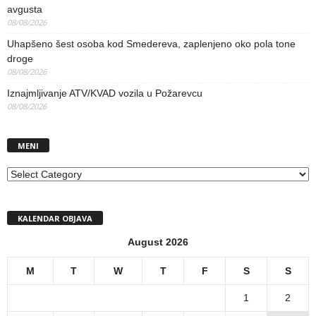
avgusta
08/08/2026
Uhapšeno šest osoba kod Smedereva, zaplenjeno oko pola tone
droge
08/08/2026
Iznajmljivanje ATV/KVAD vozila u Požarevcu
08/08/2026
MENI
MENI
KALENDAR OBJAVA
August 2026
M
T
W
T
F
S
S
1
2