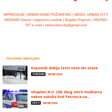
IMPRESSUM:
URBAN GRAD POŽAREVAC | MEDIJ: URBAN CITY,
IN000483 Glavni i odgovorni urednik | Bogdan Popović | 062/565-
707 e-mail | radiourbancity@gmail.com
POSLEDNJE OBJAVLJENO
Kopaonik dobija četiri nove ski-staze
TURIZAM
09/08/2026
Uhapšen N.U. (26) zbog smrti muškarca
nakon sukoba kod Petrovca na...
VESTI
09/08/2026