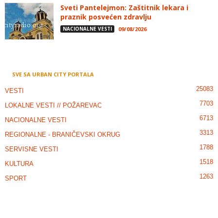
Sveti Pantelejmon: Zaštitnik lekara i
praznik posvećen zdravlju
NACIONALNE VESTI
09/08/2026
SVE SA URBAN CITY PORTALA
25083
VESTI
7703
LOKALNE VESTI // POŽAREVAC
6713
NACIONALNE VESTI
3313
REGIONALNE - BRANIČEVSKI OKRUG
1788
SERVISNE VESTI
1518
KULTURA
1263
SPORT