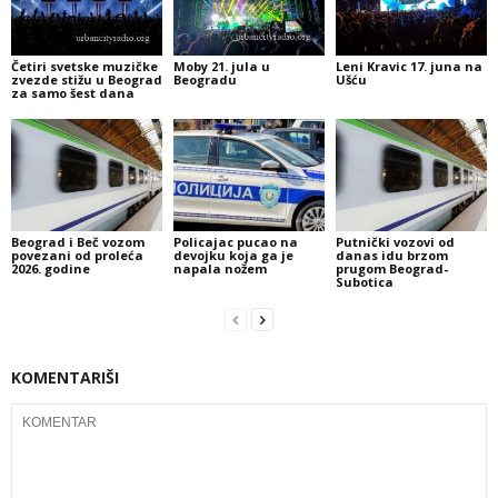
Četiri svetske muzičke
Moby 21. jula u
Leni Kravic 17. juna na
zvezde stižu u Beograd
Beogradu
Ušću
za samo šest dana
Beograd i Beč vozom
Policajac pucao na
Putnički vozovi od
povezani od proleća
devojku koja ga je
danas idu brzom
2026. godine
napala nožem
prugom Beograd-
Subotica
KOMENTARIŠI