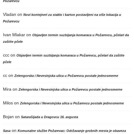
Požarevcu
Vladan
on
Novi kontejneri za staklo i karton postavljeni na više lokacija u
Požarevcu
Ivan Mlakar
on
Objavljen termin suzbijanja komaraca u Požarevcu, pčelari da
zaštite pčele
ccc
on
Objavljen termin suzbijanja komaraca u Požarevcu, pčelari da zaštite
pčele
cc
on
Zelengorska i Nevesinjska ulica u Požarevcu postale jednosmerne
Mira
on
Zelengorska i Nevesinjska ulica u Požarevcu postale jednosmerne
Milos
on
Zelengorska i Nevesinjska ulica u Požarevcu postale jednosmerne
Bojan
on
Satarašijada u Dragovcu 16. avgusta
on
Sasa
Komunalne službe Požarevac: Održavanje grobnih mesta je obaveza