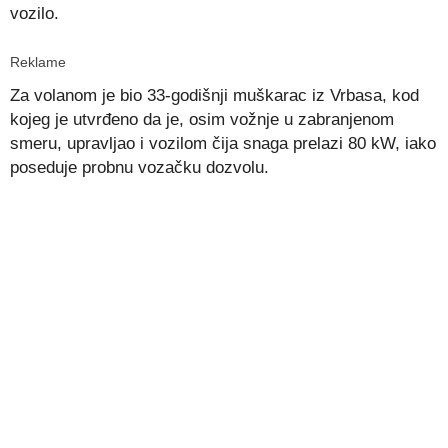
vozilo.
Reklame
Za volanom je bio 33-godišnji muškarac iz Vrbasa, kod
kojeg je utvrđeno da je, osim vožnje u zabranjenom
smeru, upravljao i vozilom čija snaga prelazi 80 kW, iako
poseduje probnu vozačku dozvolu.