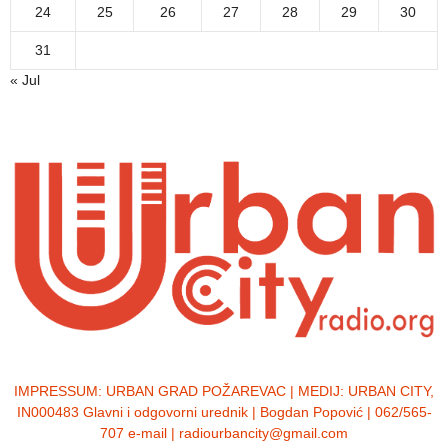
24
25
26
27
28
29
30
31
« Jul
IMPRESSUM:
URBAN GRAD POŽAREVAC | MEDIJ: URBAN CITY,
IN000483 Glavni i odgovorni urednik | Bogdan Popović | 062/565-
707 e-mail | radiourbancity@gmail.com