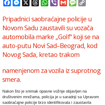
Facebook
Messenger
X
Threads
WhatsApp
Viber
Gmail
Messag
Copy
Link
Pripadnici saobraćajne policije u
Novom Sadu zaustavili su vozača
automobila marke „Golf“ koji se na
auto-putu Novi Sad–Beograd, kod
Novog Sada, kretao trakom
namenjenom za vozila iz suprotnog
smera.
Nakon što je snimak opasne vožnje objavljen na
društvenim mrežama, policija je u saradnji sa Upravom
saobraćajne policije brzo identifikovala i zaustavila