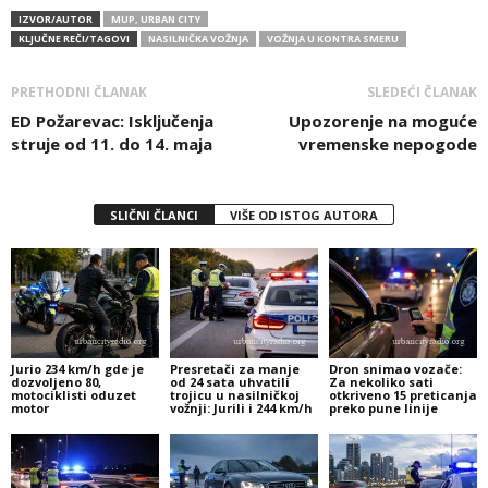
IZVOR/AUTOR
MUP, URBAN CITY
KLJUČNE REČI/TAGOVI
NASILNIČKA VOŽNJA
VOŽNJA U KONTRA SMERU
PRETHODNI ČLANAK
SLEDEĆI ČLANAK
ED Požarevac: Isključenja
Upozorenje na moguće
struje od 11. do 14. maja
vremenske nepogode
SLIČNI ČLANCI
VIŠE OD ISTOG AUTORA
Jurio 234 km/h gde je
Presretači za manje
Dron snimao vozače:
dozvoljeno 80,
od 24 sata uhvatili
Za nekoliko sati
motociklisti oduzet
trojicu u nasilničkoj
otkriveno 15 preticanja
motor
vožnji: Jurili i 244 km/h
preko pune linije