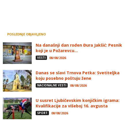
POSLEDNJE OBJAVLJENO
Na današnji dan rođen Đura Jakšić: Pesnik
koji je u Požarevcu...
VESTI
08/08/2026
Danas se slavi Trnova Petka: Svetiteljka
koju posebno poštuju žene
NACIONALNE VESTI
08/08/2026
U susret Ljubičevskim konjičkim igrama:
Kvalifikacije za višeboj 16. avgusta
SPORT
08/08/2026