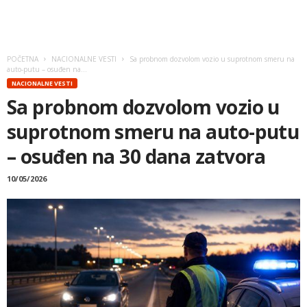
POČETNA
NACIONALNE VESTI
Sa probnom dozvolom vozio u suprotnom smeru na
auto-putu – osuđen na...
NACIONALNE VESTI
Sa probnom dozvolom vozio u
suprotnom smeru na auto-putu
– osuđen na 30 dana zatvora
10/05/2026