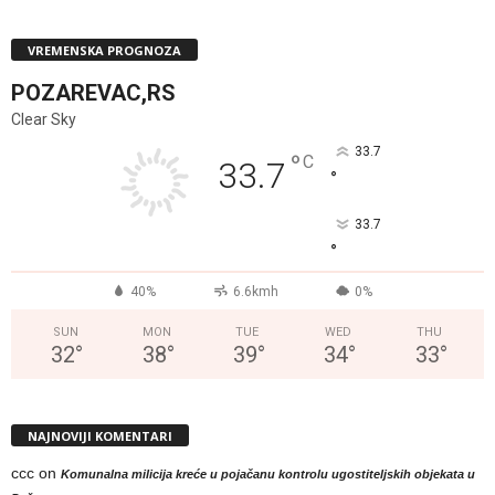
VREMENSKA PROGNOZA
POZAREVAC,RS
Clear Sky
33.7
°
C
33.7
°
33.7
°
40%
6.6kmh
0%
SUN
MON
TUE
WED
THU
32
°
38
°
39
°
34
°
33
°
NAJNOVIJI KOMENTARI
ccc
on
Komunalna milicija kreće u pojačanu kontrolu ugostiteljskih objekata u