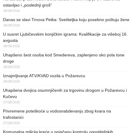
ostavljao i „poslednji groš“
08/08/2026
Danas se slavi Trnova Petka: Svetiteljka koju posebno poštuju žene
08/08/2026
U susret Ljubičevskim konjičkim igrama: Kvalifikacije za višeboj 16.
avgusta
08/08/2026
Uhapšeno šest osoba kod Smedereva, zaplenjeno oko pola tone
droge
08/08/2026
Iznajmljivanje ATV/KVAD vozila u Požarevcu
08/08/2026
Uhapšena dvojica osumnjičenih za trgovinu drogom u Požarevcu i
Kučevu
07/08/2026
Privremene poteškoće u vodosnabdevanju zbog kvara na
trafostanici
07/08/2026
Komunalna milicija kreće u pojačanu kontrolu ugostiteljskih