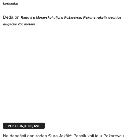
korisnika
Deda
on
Radovi u Moravskoj ulici u Požarevcu: Rekonstrukcija deonice
dugačke 700 metara
POSLEDNJE OBJAVE
Na današnji dan rođen Đura Jakšić: Pesnik koji je u Požarevcu