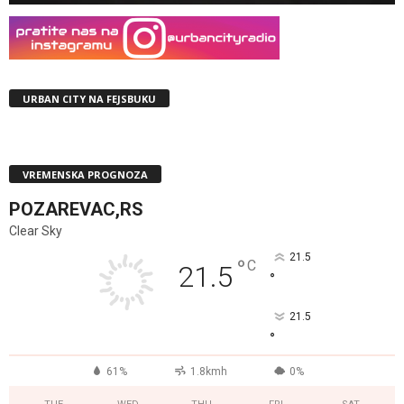
URBAN CITY NA FEJSBUKU
VREMENSKA PROGNOZA
POZAREVAC,RS
Clear Sky
21.5
°
C
21.5
°
21.5
°
61%
1.8kmh
0%