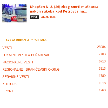
Uhapšen N.U. (26) zbog smrti muškarca
nakon sukoba kod Petrovca na...
VESTI
09/08/2026
SVE SA URBAN CITY PORTALA
25084
VESTI
7703
LOKALNE VESTI // POŽAREVAC
6713
NACIONALNE VESTI
3313
REGIONALNE - BRANIČEVSKI OKRUG
1789
SERVISNE VESTI
1518
KULTURA
1263
SPORT