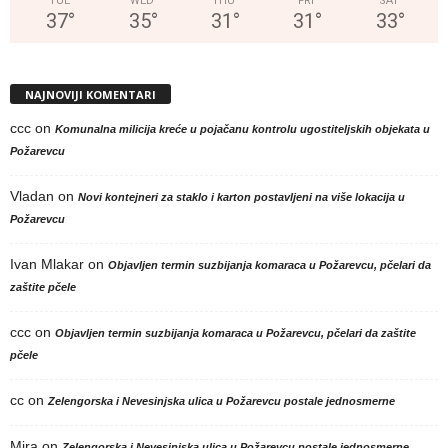
TUE
WED
THU
FRI
SAT
37
°
35
°
31
°
31
°
33
°
NAJNOVIJI KOMENTARI
ccc
on
Komunalna milicija kreće u pojačanu kontrolu ugostiteljskih objekata u
Požarevcu
Vladan
on
Novi kontejneri za staklo i karton postavljeni na više lokacija u
Požarevcu
Ivan Mlakar
on
Objavljen termin suzbijanja komaraca u Požarevcu, pčelari da
zaštite pčele
ccc
on
Objavljen termin suzbijanja komaraca u Požarevcu, pčelari da zaštite
pčele
cc
on
Zelengorska i Nevesinjska ulica u Požarevcu postale jednosmerne
Mira
on
Zelengorska i Nevesinjska ulica u Požarevcu postale jednosmerne