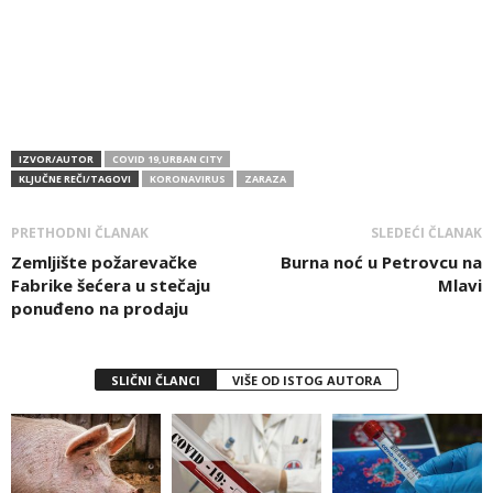
IZVOR/AUTOR
COVID 19,URBAN CITY
KLJUČNE REČI/TAGOVI
KORONAVIRUS
ZARAZA
PRETHODNI ČLANAK
SLEDEĆI ČLANAK
Zemljište požarevačke
Burna noć u Petrovcu na
Fabrike šećera u stečaju
Mlavi
ponuđeno na prodaju
SLIČNI ČLANCI
VIŠE OD ISTOG AUTORA