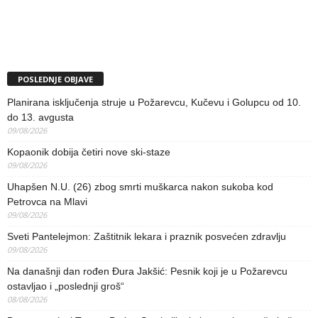
POSLEDNJE OBJAVE
Planirana isključenja struje u Požarevcu, Kučevu i Golupcu od 10.
do 13. avgusta
09/08/2026
Kopaonik dobija četiri nove ski-staze
09/08/2026
Uhapšen N.U. (26) zbog smrti muškarca nakon sukoba kod
Petrovca na Mlavi
09/08/2026
Sveti Pantelejmon: Zaštitnik lekara i praznik posvećen zdravlju
09/08/2026
Na današnji dan rođen Đura Jakšić: Pesnik koji je u Požarevcu
ostavljao i „poslednji groš“
08/08/2026