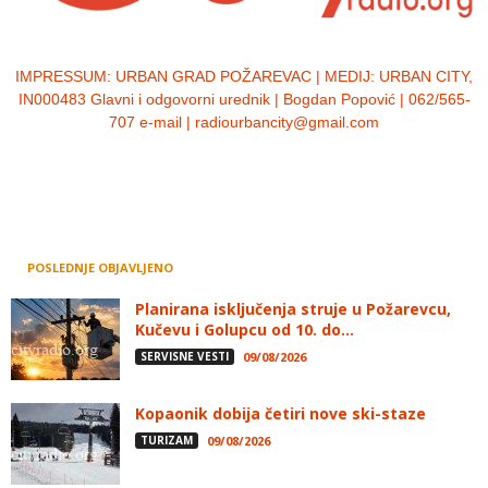
IMPRESSUM:
URBAN GRAD POŽAREVAC | MEDIJ: URBAN CITY,
IN000483 Glavni i odgovorni urednik | Bogdan Popović | 062/565-
707 e-mail | radiourbancity@gmail.com
POSLEDNJE OBJAVLJENO
Planirana isključenja struje u Požarevcu,
Kučevu i Golupcu od 10. do...
SERVISNE VESTI
09/08/2026
Kopaonik dobija četiri nove ski-staze
TURIZAM
09/08/2026