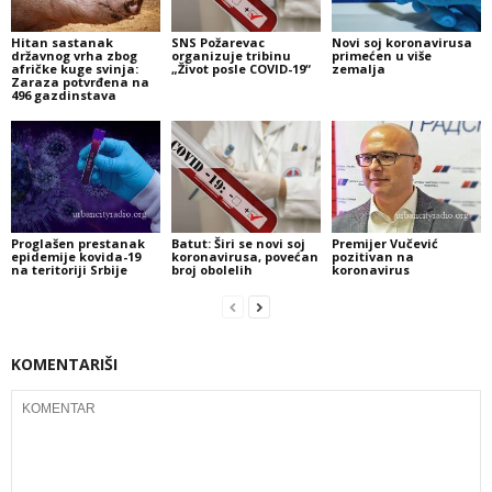
Hitan sastanak
SNS Požarevac
Novi soj koronavirusa
državnog vrha zbog
organizuje tribinu
primećen u više
afričke kuge svinja:
„Život posle COVID-19“
zemalja
Zaraza potvrđena na
496 gazdinstava
Proglašen prestanak
Batut: Širi se novi soj
Premijer Vučević
epidemije kovida-19
koronavirusa, povećan
pozitivan na
na teritoriji Srbije
broj obolelih
koronavirus
KOMENTARIŠI