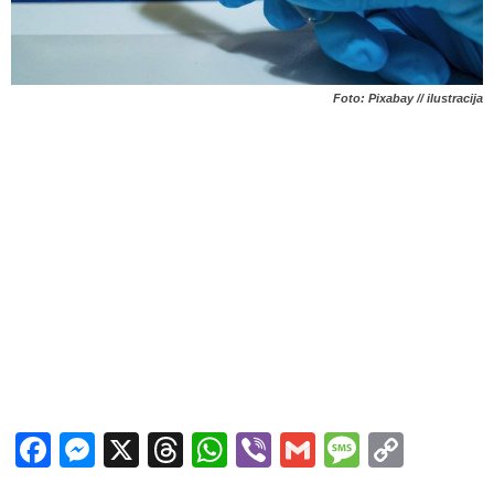
Foto: Pixabay // ilustracija
Facebook
Messenger
X
Threads
WhatsApp
Viber
Gmail
Messag
Copy
Link