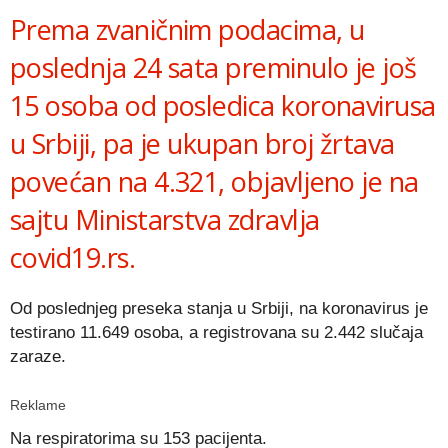
Prema zvaničnim podacima, u
poslednja 24 sata preminulo je još
15 osoba od posledica koronavirusa
u Srbiji, pa je ukupan broj žrtava
povećan na 4.321, objavljeno je na
sajtu Ministarstva zdravlja
covid19.rs.
Od poslednjeg preseka stanja u Srbiji, na koronavirus je
testirano 11.649 osoba, a registrovana su 2.442 slučaja
zaraze.
Reklame
Na respiratorima su 153 pacijenta.