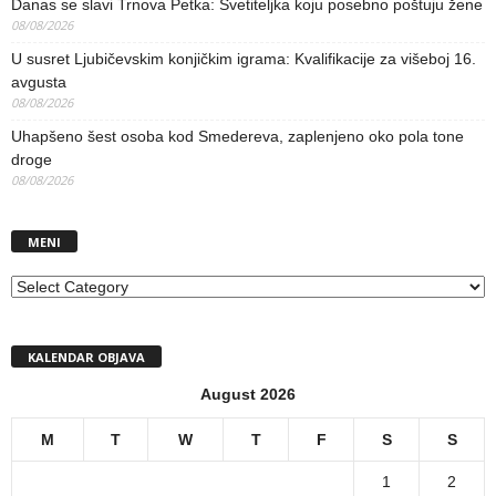
Danas se slavi Trnova Petka: Svetiteljka koju posebno poštuju žene
08/08/2026
U susret Ljubičevskim konjičkim igrama: Kvalifikacije za višeboj 16.
avgusta
08/08/2026
Uhapšeno šest osoba kod Smedereva, zaplenjeno oko pola tone
droge
08/08/2026
MENI
MENI
KALENDAR OBJAVA
August 2026
M
T
W
T
F
S
S
1
2