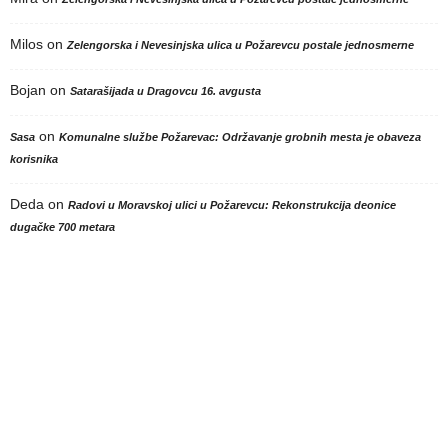
Milos
on
Zelengorska i Nevesinjska ulica u Požarevcu postale jednosmerne
Bojan
on
Satarašijada u Dragovcu 16. avgusta
on
Sasa
Komunalne službe Požarevac: Održavanje grobnih mesta je obaveza
korisnika
Deda
on
Radovi u Moravskoj ulici u Požarevcu: Rekonstrukcija deonice
dugačke 700 metara