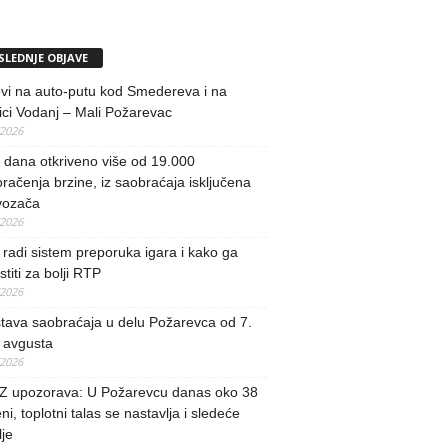
SLEDNJE OBJAVE
vi na auto-putu kod Smedereva i na
ci Vodanj – Mali Požarevac
/2026
i dana otkriveno više od 19.000
račenja brzine, iz saobraćaja isključena
vozača
/2026
radi sistem preporuka igara i kako ga
stiti za bolji RTP
/2026
tava saobraćaja u delu Požarevca od 7.
 avgusta
/2026
 upozorava: U Požarevcu danas oko 38
ni, toplotni talas se nastavlja i sledeće
je