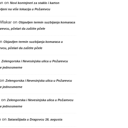
an
on
Novi kontejneri za staklo i karton
ljeni na više lokacija u Požarevcu
 Mlakar
on
Objavljen termin suzbijanja komaraca
revcu, pčelari da zaštite pčele
n
Objavljen termin suzbijanja komaraca u
vcu, pčelari da zaštite pčele
n
Zelengorska i Nevesinjska ulica u Požarevcu
le jednosmerne
on
Zelengorska i Nevesinjska ulica u Požarevcu
le jednosmerne
on
Zelengorska i Nevesinjska ulica u Požarevcu
le jednosmerne
n
on
Satarašijada u Dragovcu 16. avgusta