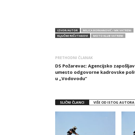
IZVOR/AUTOR
MILICA BORKANOVIĆ / MK VATRENI
KLJUČNE REČI/TAGOVI
MOTO KLUB VATRENI
PRETHODNI ČLANAK
DS Požarevac: Agencijsko zapošljav
umesto odgovorne kadrovske poli
u „Vodovodu“
SLIČNI ČLANCI
VIŠE OD ISTOG AUTORA