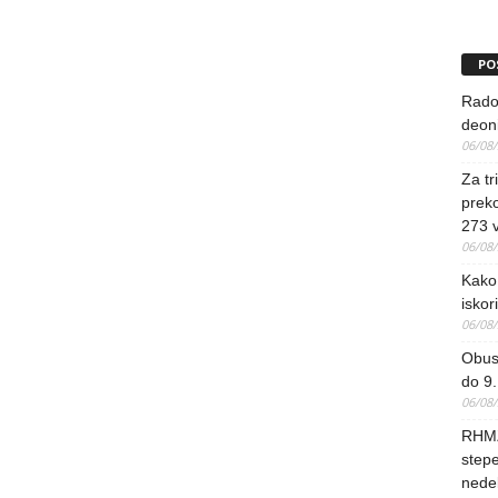
PO
Rado
deoni
06/08
Za tr
preko
273 
06/08
Kako 
iskori
06/08
Obus
do 9.
06/08
RHMZ
stepe
nedel