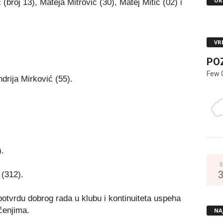
UR
(broj 13), Mateja Mitrović (30), Matej Mitić (02) i
VR
PO
Few 
drija Mirković (55).
.
S
(312).
 potvrdu dobrog rada u klubu i kontinuiteta uspeha
čenjima.
NA