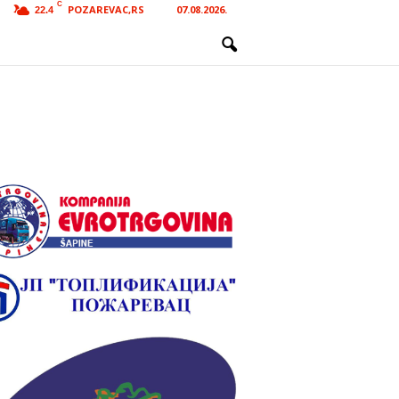
C
POZAREVAC,RS
07.08.2026.
22.4