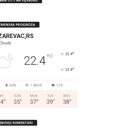
BAN CITY NA FEJSBUKU
EMENSKA PROGNOZA
ZAREVAC,RS
Clouds
°
22.4
°
C
22.4
°
22.4
64%
1.4kmh
12%
AT
SUN
MON
TUE
WED
34
°
35
°
37
°
39
°
38
°
JNOVIJI KOMENTARI