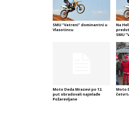
SMU “Vatreni” dominantni u
Na Hell
Vlasotincu
predst
SMU “V
Moto Deda Mrazevi po 12.
Moto D
put obradovali najmlađe
četvrt
Požarevljane