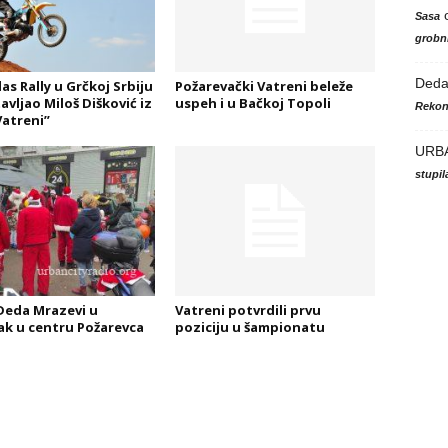
Sasa
grobni
Ded
as Rally u Grčkoj Srbiju
Požarevački Vatreni beleže
avljao Miloš Dišković iz
uspeh i u Bačkoj Topoli
Rekon
atreni”
URB
stupi
eda Mrazevi u
Vatreni potvrdili prvu
ak u centru Požarevca
poziciju u šampionatu