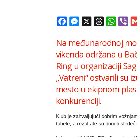
Facebook
Messenger
X
Thread
Wha
V
Na međunarodnoj motoc
vikenda održana u Bač
Ring u organizaciji Sa
„Vatreni“ ostvarili su i
mesto u ekipnom plas
konkurenciji.
Klub je zahvaljujući dobrim vožnja
tabele, a rezultate su doneli sledeć