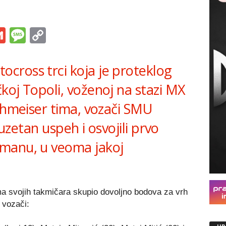
s
tsApp
iber
Gmail
Message
Copy
Link
ross trci koja je proteklog
koj Topoli, voženoj na stazi MX
ghmeiser tima, vozači SMU
zuzetan uspeh i osvojili prvo
manu, u veoma jakoj
ma svojih takmičara skupio dovoljno bodova za vrh
i vozači: