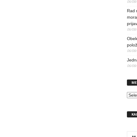
06/08
Rad 
mora
prija
06/08
Obel
polo
06/08
Jedna
06/08
ME
MEN
KA