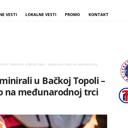
NE VESTI
LOKALNE VESTI
PROMO
KONTAKT
treni“ dominirali u Bačkoj Topoli – ekipno prvo mesto na međunarodnoj...
inirali u Bačkoj Topoli –
o na međunarodnoj trci