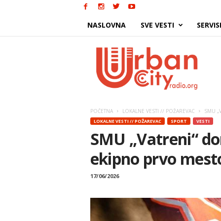
NASLOVNA
SVE VESTI
SERVIS
Urban
City
POČETNA
LOKALNE VESTI // POŽAREVAC
SMU „Va
LOKALNE VESTI // POŽAREVAC
SPORT
VESTI
SMU „Vatreni“ dom
ekipno prvo mest
17/06/2026