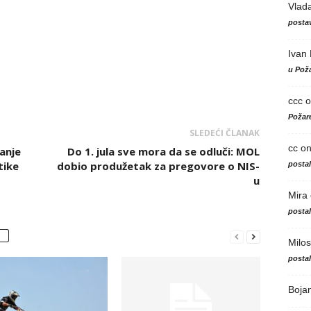
Vlad
postav
Ivan
u Poža
ccc
o
Požare
SLEDEĆI ČLANAK
cc
o
anje
Do 1. jula sve mora da se odluči: MOL
tike
dobio produžetak za pregovore o NIS-
posta
u
Mira
posta
Milos
posta
Boja