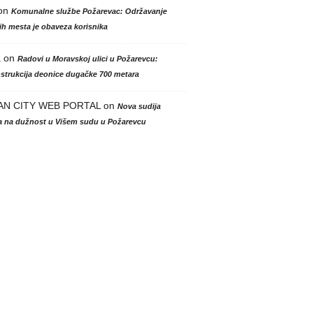
on
Komunalne službe Požarevac: Održavanje
h mesta je obaveza korisnika
a
on
Radovi u Moravskoj ulici u Požarevcu:
strukcija deonice dugačke 700 metara
AN CITY WEB PORTAL
on
Nova sudija
la na dužnost u Višem sudu u Požarevcu