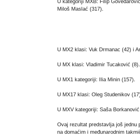
U kategoriji MXB: Filip Govedarović 
Miloš Maslać (317).
U MX2 klasi: Vuk Drmanac (42) i An
U MX klasi: Vladimir Tucaković (8).
U MX1 kategoriji: Ilia Minin (157).
U MX17 klasi: Oleg Studenikov (17)
U MXV kategoriji: Saša Borkanović 
Ovaj rezultat predstavlja još jednu
na domaćim i međunarodnim takmi