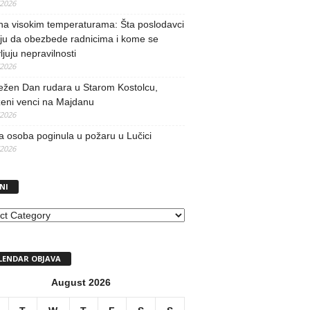
/2026
na visokim temperaturama: Šta poslodavci
ju da obezbede radnicima i kome se
vljuju nepravilnosti
/2026
ežen Dan rudara u Starom Kostolcu,
ženi venci na Majdanu
/2026
 osoba poginula u požaru u Lučici
/2026
NI
I
LENDAR OBJAVA
August 2026