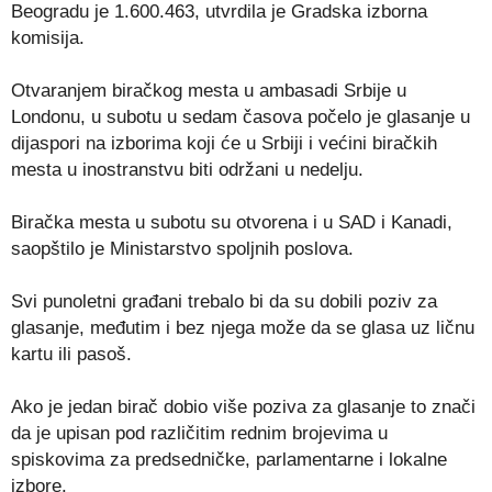
Beogradu je 1.600.463, utvrdila je Gradska izborna
komisija.
Otvaranjem biračkog mesta u ambasadi Srbije u
Londonu, u subotu u sedam časova počelo je glasanje u
dijaspori na izborima koji će u Srbiji i većini biračkih
mesta u inostranstvu biti održani u nedelju.
Biračka mesta u subotu su otvorena i u SAD i Kanadi,
saopštilo je Ministarstvo spoljnih poslova.
Svi punoletni građani trebalo bi da su dobili poziv za
glasanje, međutim i bez njega može da se glasa uz ličnu
kartu ili pasoš.
Ako je jedan birač dobio više poziva za glasanje to znači
da je upisan pod različitim rednim brojevima u
spiskovima za predsedničke, parlamentarne i lokalne
izbore.