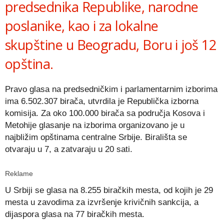
predsednika Republike, narodne
poslanike, kao i za lokalne
skupštine u Beogradu, Boru i još 12
opština.
Pravo glasa na predsedničkim i parlamentarnim izborima
ima 6.502.307 birača, utvrdila je Republička izborna
komisija. Za oko 100.000 birača sa područja Kosova i
Metohije glasanje na izborima organizovano je u
najbližim opštinama centralne Srbije. Birališta se
otvaraju u 7, a zatvaraju u 20 sati.
Reklame
U Srbiji se glasa na 8.255 biračkih mesta, od kojih je 29
mesta u zavodima za izvršenje krivičnih sankcija, a
dijaspora glasa na 77 biračkih mesta.