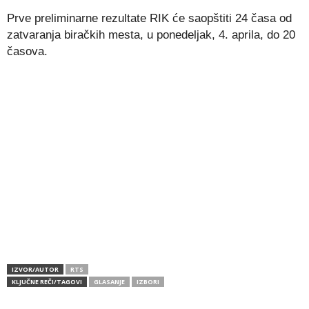
Prve preliminarne rezultate RIK će saopštiti 24 časa od
zatvaranja biračkih mesta, u ponedeljak, 4. aprila, do 20
časova.
IZVOR/AUTOR
RTS
KLJUČNE REČI/TAGOVI
GLASANJE
IZBORI