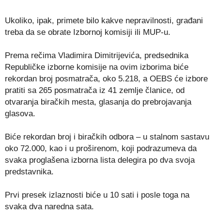
Ukoliko, ipak, primete bilo kakve nepravilnosti, građani
treba da se obrate Izbornoj komisiji ili MUP-u.
Prema rečima Vladimira Dimitrijevića, predsednika
Republičke izborne komisije na ovim izborima biće
rekordan broj posmatrača, oko 5.218, a OEBS će izbore
pratiti sa 265 posmatrača iz 41 zemlje članice, od
otvaranja biračkih mesta, glasanja do prebrojavanja
glasova.
Biće rekordan broj i biračkih odbora – u stalnom sastavu
oko 72.000, kao i u proširenom, koji podrazumeva da
svaka proglašena izborna lista delegira po dva svoja
predstavnika.
Prvi presek izlaznosti biće u 10 sati i posle toga na
svaka dva naredna sata.