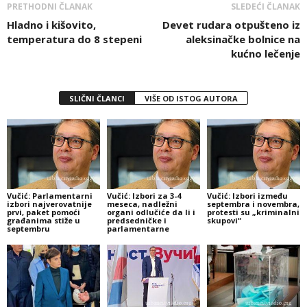
PRETHODNI ČLANAK
SLEDEĆI ČLANAK
Hladno i kišovito,
Devet rudara otpušteno iz
temperatura do 8 stepeni
aleksinačke bolnice na
kućno lečenje
SLIČNI ČLANCI
VIŠE OD ISTOG AUTORA
Vučić: Parlamentarni
Vučić: Izbori za 3-4
Vučić: Izbori između
izbori najverovatnije
meseca, nadležni
septembra i novembra,
prvi, paket pomoći
organi odlučiće da li i
protesti su „kriminalni
građanima stiže u
predsedničke i
skupovi“
septembru
parlamentarne