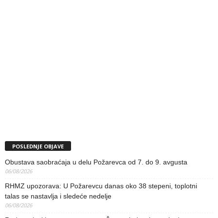
POSLEDNJE OBJAVE
Obustava saobraćaja u delu Požarevca od 7. do 9. avgusta
06/08/2026
RHMZ upozorava: U Požarevcu danas oko 38 stepeni, toplotni
talas se nastavlja i sledeće nedelje
06/08/2026