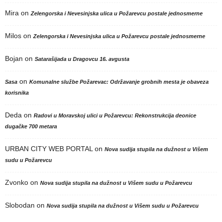
Mira
on
Zelengorska i Nevesinjska ulica u Požarevcu postale jednosmerne
Milos
on
Zelengorska i Nevesinjska ulica u Požarevcu postale jednosmerne
Bojan
on
Satarašijada u Dragovcu 16. avgusta
on
Sasa
Komunalne službe Požarevac: Održavanje grobnih mesta je obaveza
korisnika
Deda
on
Radovi u Moravskoj ulici u Požarevcu: Rekonstrukcija deonice
dugačke 700 metara
URBAN CITY WEB PORTAL
on
Nova sudija stupila na dužnost u Višem
sudu u Požarevcu
Zvonko
on
Nova sudija stupila na dužnost u Višem sudu u Požarevcu
Slobodan
on
Nova sudija stupila na dužnost u Višem sudu u Požarevcu