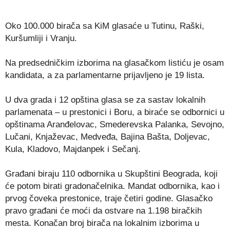
Oko 100.000 birača sa KiM glasaće u Tutinu, Raški,
Kuršumliji i Vranju.
Na predsedničkim izborima na glasačkom listiću je osam
kandidata, a za parlamentarne prijavljeno je 19 lista.
U dva grada i 12 opština glasa se za sastav lokalnih
parlamenata – u prestonici i Boru, a biraće se odbornici u
opštinama Aranđelovac, Smederevska Palanka, Sevojno,
Lučani, Knjaževac, Medveđa, Bajina Bašta, Doljevac,
Kula, Kladovo, Majdanpek i Sečanj.
Građani biraju 110 odbornika u Skupštini Beograda, koji
će potom birati gradonačelnika. Mandat odbornika, kao i
prvog čoveka prestonice, traje četiri godine. Glasačko
pravo građani će moći da ostvare na 1.198 biračkih
mesta. Konačan broj birača na lokalnim izborima u