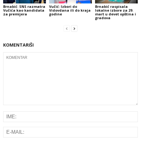
Brnabić: SNS razmatra
Vučić: Izbori do
Brnabić raspisala
Vučića kao kandidata
Vidovdana ili do kraja
lokalne izbore za 29.
za premijera
godine
mart u devet opština i
gradova
KOMENTARIŠI