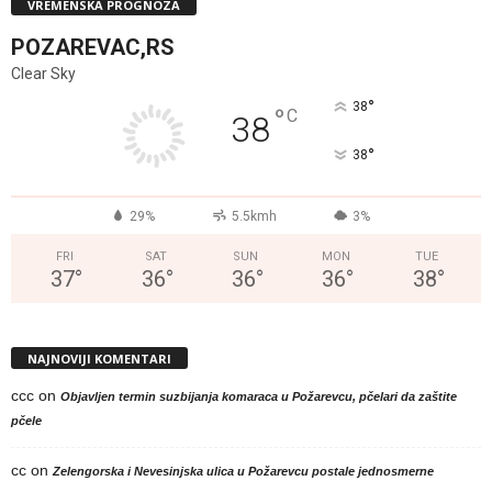
VREMENSKA PROGNOZA
POZAREVAC,RS
Clear Sky
°
38
°
C
38
°
38
29%
5.5kmh
3%
FRI
SAT
SUN
MON
TUE
37
°
36
°
36
°
36
°
38
°
NAJNOVIJI KOMENTARI
ccc
on
Objavljen termin suzbijanja komaraca u Požarevcu, pčelari da zaštite
pčele
cc
on
Zelengorska i Nevesinjska ulica u Požarevcu postale jednosmerne