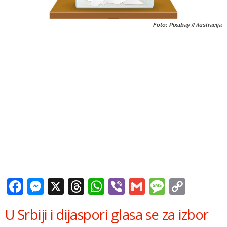
Foto: Pixabay // ilustracija
Facebook
Messenger
X
Threads
WhatsApp
Viber
Gmail
Messag
Copy
Link
U Srbiji i dijaspori glasa se za izbor