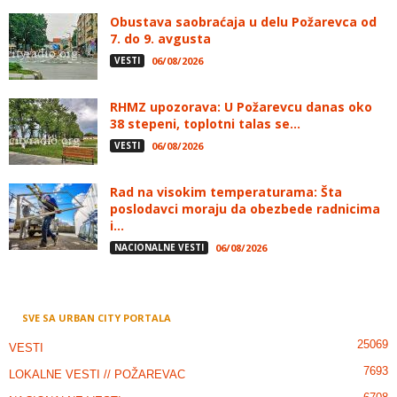
Obustava saobraćaja u delu Požarevca od
7. do 9. avgusta
VESTI
06/08/2026
RHMZ upozorava: U Požarevcu danas oko
38 stepeni, toplotni talas se...
VESTI
06/08/2026
Rad na visokim temperaturama: Šta
poslodavci moraju da obezbede radnicima
i...
NACIONALNE VESTI
06/08/2026
SVE SA URBAN CITY PORTALA
25069
VESTI
7693
LOKALNE VESTI // POŽAREVAC