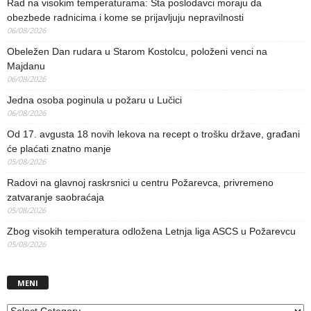
Rad na visokim temperaturama: Šta poslodavci moraju da
obezbede radnicima i kome se prijavljuju nepravilnosti
06/08/2026
Obeležen Dan rudara u Starom Kostolcu, položeni venci na
Majdanu
06/08/2026
Jedna osoba poginula u požaru u Lučici
06/08/2026
Od 17. avgusta 18 novih lekova na recept o trošku države, građani
će plaćati znatno manje
05/08/2026
Radovi na glavnoj raskrsnici u centru Požarevca, privremeno
zatvaranje saobraćaja
05/08/2026
Zbog visokih temperatura odložena Letnja liga ASCS u Požarevcu
05/08/2026
MENI
MENI