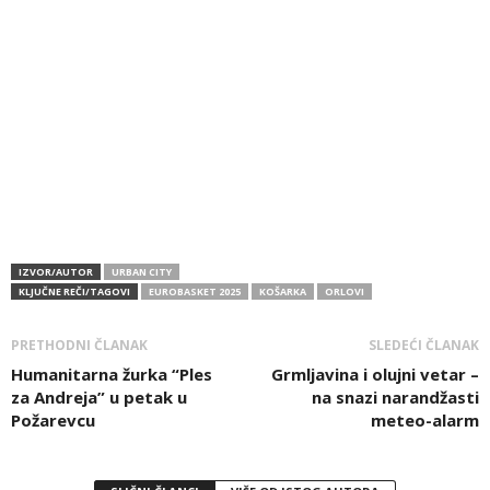
IZVOR/AUTOR
URBAN CITY
KLJUČNE REČI/TAGOVI
EUROBASKET 2025
KOŠARKA
ORLOVI
PRETHODNI ČLANAK
SLEDEĆI ČLANAK
Humanitarna žurka “Ples
Grmljavina i olujni vetar –
za Andreja” u petak u
na snazi narandžasti
Požarevcu
meteo-alarm