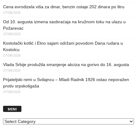
Cena evrodizela viša za dinar, benzin ostaje 202 dinara po litru
07/08/2026
Od 10. avgusta izmena saobraćaja na kružnom toku na ulazu u
Požarevac
07/08/2026
Kostolački kotlić i Etno sajam održani povodom Dana rudara u
Kostolcu
07/08/2026
Vlada Srbije produžila smanjenje akciza na gorivo do 16. avgusta
07/08/2026
Prijateljski remi u Svilajncu – Mladi Radnik 1926 ostao neporažen
protiv srpskoligaša
07/08/2026
MENI
MENI