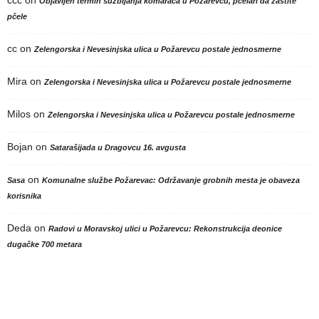
ccc
on
Objavljen termin suzbijanja komaraca u Požarevcu, pčelari da zaštite
pčele
cc
on
Zelengorska i Nevesinjska ulica u Požarevcu postale jednosmerne
Mira
on
Zelengorska i Nevesinjska ulica u Požarevcu postale jednosmerne
Milos
on
Zelengorska i Nevesinjska ulica u Požarevcu postale jednosmerne
Bojan
on
Satarašijada u Dragovcu 16. avgusta
on
Sasa
Komunalne službe Požarevac: Održavanje grobnih mesta je obaveza
korisnika
Deda
on
Radovi u Moravskoj ulici u Požarevcu: Rekonstrukcija deonice
dugačke 700 metara