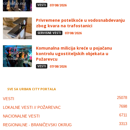
VESTI
07/08/2026
Privremene poteškoće u vodosnabdevanju
zbog kvara na trafostanici
SERVISNE VESTI
07/08/2026
Komunalna milicija kreće u pojačanu
kontrolu ugostiteljskih objekata u
Požarevcu
VESTI
07/08/2026
SVE SA URBAN CITY PORTALA
25078
VESTI
7698
LOKALNE VESTI // POŽAREVAC
6711
NACIONALNE VESTI
3313
REGIONALNE - BRANIČEVSKI OKRUG