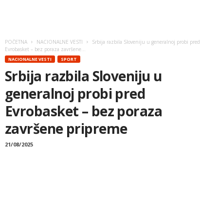
POČETNA
NACIONALNE VESTI
Srbija razbila Sloveniju u generalnoj probi pred
Evrobasket – bez poraza završene...
NACIONALNE VESTI
SPORT
Srbija razbila Sloveniju u
generalnoj probi pred
Evrobasket – bez poraza
završene pripreme
21/08/2025