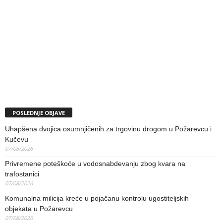
POSLEDNJE OBJAVE
Uhapšena dvojica osumnjičenih za trgovinu drogom u Požarevcu i
Kučevu
07/08/2026
Privremene poteškoće u vodosnabdevanju zbog kvara na
trafostanici
07/08/2026
Komunalna milicija kreće u pojačanu kontrolu ugostiteljskih
objekata u Požarevcu
07/08/2026