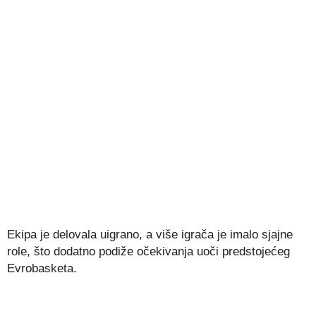
Ekipa je delovala uigrano, a više igrača je imalo sjajne
role, što dodatno podiže očekivanja uoči predstojećeg
Evrobasketa.