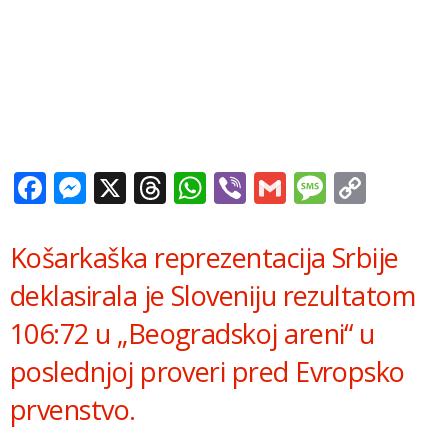
Facebook
Messenger
X
Threads
WhatsApp
Viber
Gmail
Messag
Copy
Link
Košarkaška reprezentacija Srbije
deklasirala je Sloveniju rezultatom
106:72 u „Beogradskoj areni“ u
poslednjoj proveri pred Evropsko
prvenstvo.