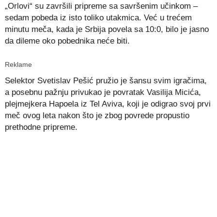
„Orlovi“ su završili pripreme sa savršenim učinkom –
sedam pobeda iz isto toliko utakmica. Već u trećem
minutu meča, kada je Srbija povela sa 10:0, bilo je jasno
da dileme oko pobednika neće biti.
Reklame
Selektor Svetislav Pešić pružio je šansu svim igračima,
a posebnu pažnju privukao je povratak Vasilija Micića,
plejmejkera Hapoela iz Tel Aviva, koji je odigrao svoj prvi
meč ovog leta nakon što je zbog povrede propustio
prethodne pripreme.