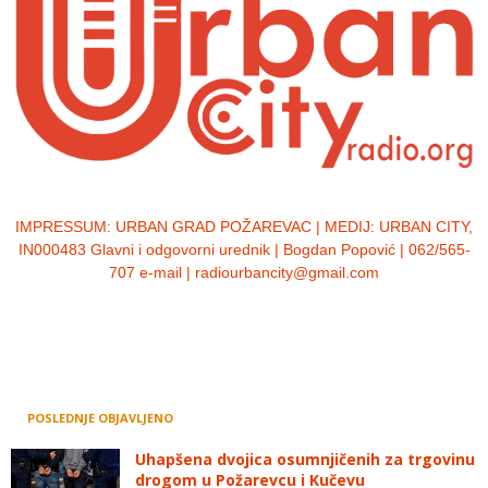
IMPRESSUM:
URBAN GRAD POŽAREVAC | MEDIJ: URBAN CITY,
IN000483 Glavni i odgovorni urednik | Bogdan Popović | 062/565-
707 e-mail | radiourbancity@gmail.com
POSLEDNJE OBJAVLJENO
Uhapšena dvojica osumnjičenih za trgovinu
drogom u Požarevcu i Kučevu