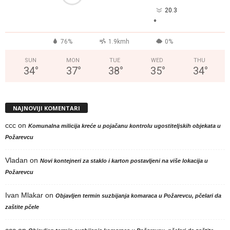
20.3
°
76%
1.9kmh
0%
SUN
MON
TUE
WED
THU
34
°
37
°
38
°
35
°
34
°
NAJNOVIJI KOMENTARI
ccc
on
Komunalna milicija kreće u pojačanu kontrolu ugostiteljskih objekata u
Požarevcu
Vladan
on
Novi kontejneri za staklo i karton postavljeni na više lokacija u
Požarevcu
Ivan Mlakar
on
Objavljen termin suzbijanja komaraca u Požarevcu, pčelari da
zaštite pčele