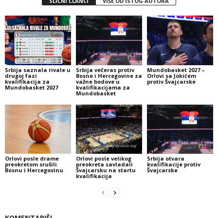
SLIČNI ČLANCI
VIŠE OD ISTOG AUTORA
Srbija saznala rivale u
Srbija večeras protiv
Mundobasket 2027 –
drugoj fazi
Bosne i Hercegovine za
Orlovi sa Jokićem
kvalifikacija za
važne bodove u
protiv Švajcarske
Mundobasket 2027
kvalifikacijama za
Mundobasket
Orlovi posle drame
Orlovi posle velikog
Srbija otvara
preokretom srušili
preokreta savladali
kvalifikacije protiv
Bosnu i Hercegovinu
Švajcarsku na startu
Švajcarske
kvalifikacija
KOMENTARIŠI