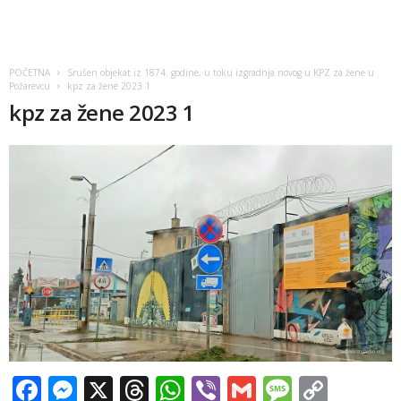
POČETNA
Srušen objekat iz 1874. godine, u toku izgradnja novog u KPZ za žene u
Požarevcu
kpz za žene 2023 1
kpz za žene 2023 1
Facebook
Messenger
X
Threads
WhatsApp
Viber
Gmail
Messag
Copy