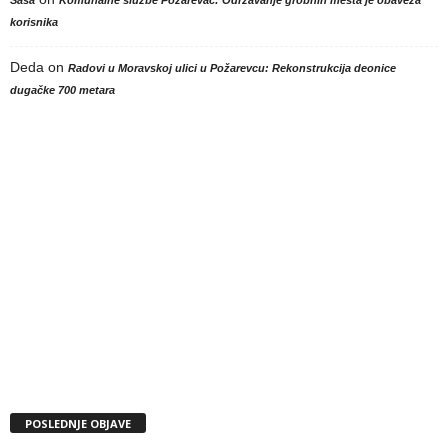
Sasa
Komunalne službe Požarevac: Održavanje grobnih mesta je obaveza
korisnika
Deda
on
Radovi u Moravskoj ulici u Požarevcu: Rekonstrukcija deonice
dugačke 700 metara
POSLEDNJE OBJAVE