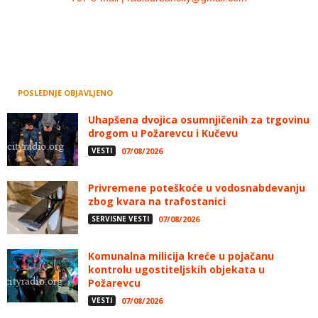
POSLEDNJE OBJAVLJENO
Uhapšena dvojica osumnjičenih za trgovinu
drogom u Požarevcu i Kučevu
VESTI
07/08/2026
Privremene poteškoće u vodosnabdevanju
zbog kvara na trafostanici
SERVISNE VESTI
07/08/2026
Komunalna milicija kreće u pojačanu
kontrolu ugostiteljskih objekata u
Požarevcu
VESTI
07/08/2026