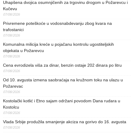
Uhapšena dvojica osumnjičenih za trgovinu drogom u Požarevcu i
Kučevu
07/08/2026
Privremene poteškoće u vodosnabdevanju zbog kvara na
trafostanici
07/08/2026
Komunalna milicija kreće u pojačanu kontrolu ugostiteljskih
objekata u Požarevcu
07/08/2026
Cena evrodizela viša za dinar, benzin ostaje 202 dinara po litru
07/08/2026
Od 10. avgusta izmena saobraćaja na kružnom toku na ulazu u
Požarevac
07/08/2026
Kostolački kotlić i Etno sajam održani povodom Dana rudara u
Kostolcu
07/08/2026
Vlada Srbije produžila smanjenje akciza na gorivo do 16. avgusta
07/08/2026