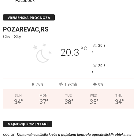
Facebook
VREMENSKA PROGNOZA
POZAREVAC,RS
Clear Sky
20.3
°
C
20.3
°
20.3
°
76%
1.9kmh
0%
SUN
MON
TUE
WED
THU
34
°
37
°
38
°
35
°
34
°
NAJNOVIJI KOMENTARI
ccc
on
Komunalna milicija kreće u pojačanu kontrolu ugostiteljskih objekata u