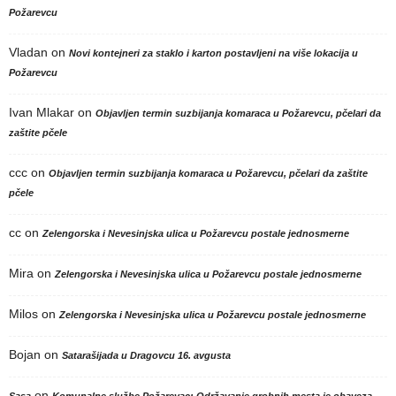
Požarevcu
Vladan
on
Novi kontejneri za staklo i karton postavljeni na više lokacija u
Požarevcu
Ivan Mlakar
on
Objavljen termin suzbijanja komaraca u Požarevcu, pčelari da
zaštite pčele
ccc
on
Objavljen termin suzbijanja komaraca u Požarevcu, pčelari da zaštite
pčele
cc
on
Zelengorska i Nevesinjska ulica u Požarevcu postale jednosmerne
Mira
on
Zelengorska i Nevesinjska ulica u Požarevcu postale jednosmerne
Milos
on
Zelengorska i Nevesinjska ulica u Požarevcu postale jednosmerne
Bojan
on
Satarašijada u Dragovcu 16. avgusta
on