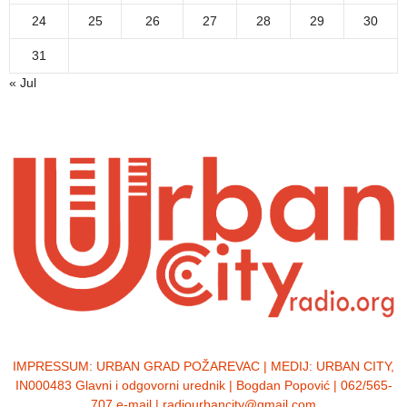
24
25
26
27
28
29
30
31
« Jul
IMPRESSUM:
URBAN GRAD POŽAREVAC | MEDIJ: URBAN CITY,
IN000483 Glavni i odgovorni urednik | Bogdan Popović | 062/565-
707 e-mail | radiourbancity@gmail.com