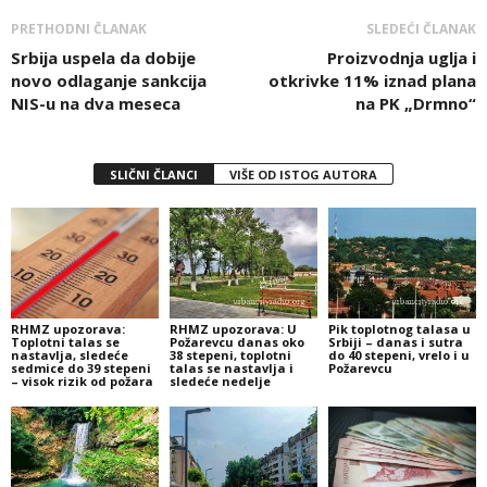
PRETHODNI ČLANAK
SLEDEĆI ČLANAK
Srbija uspela da dobije
Proizvodnja uglja i
novo odlaganje sankcija
otkrivke 11% iznad plana
NIS-u na dva meseca
na PK „Drmno“
SLIČNI ČLANCI
VIŠE OD ISTOG AUTORA
RHMZ upozorava:
RHMZ upozorava: U
Pik toplotnog talasa u
Toplotni talas se
Požarevcu danas oko
Srbiji – danas i sutra
nastavlja, sledeće
38 stepeni, toplotni
do 40 stepeni, vrelo i u
sedmice do 39 stepeni
talas se nastavlja i
Požarevcu
– visok rizik od požara
sledeće nedelje