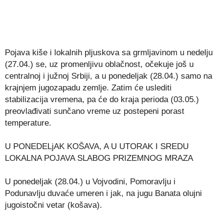
Pojava kiše i lokalnih pljuskova sa grmljavinom u nedelju
(27.04.) se, uz promenljivu oblačnost, očekuje još u
centralnoj i južnoj Srbiji, a u ponedeljak (28.04.) samo na
krajnjem jugozapadu zemlje. Zatim će uslediti
stabilizacija vremena, pa će do kraja perioda (03.05.)
preovlađivati sunčano vreme uz postepeni porast
temperature.
U PONEDELjAK KOŠAVA, A U UTORAK I SREDU
LOKALNA POJAVA SLABOG PRIZEMNOG MRAZA
U ponedeljak (28.04.) u Vojvodini, Pomoravlju i
Podunavlju duvaće umeren i jak, na jugu Banata olujni
jugoistočni vetar (košava).