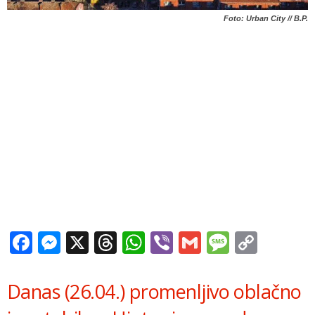
Foto: Urban City // B.P.
Facebook
Messenger
X
Threads
WhatsApp
Viber
Gmail
Messag
Copy
Link
Danas (26.04.) promenljivo oblačno