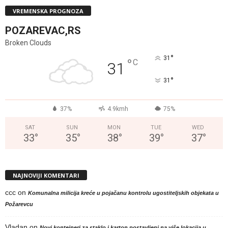
VREMENSKA PROGNOZA
POZAREVAC,RS
Broken Clouds
°
31
°
C
31
°
31
37%
4.9kmh
75%
SAT
SUN
MON
TUE
WED
33
°
35
°
38
°
39
°
37
°
NAJNOVIJI KOMENTARI
ccc
on
Komunalna milicija kreće u pojačanu kontrolu ugostiteljskih objekata u
Požarevcu
Vladan
on
Novi kontejneri za staklo i karton postavljeni na više lokacija u