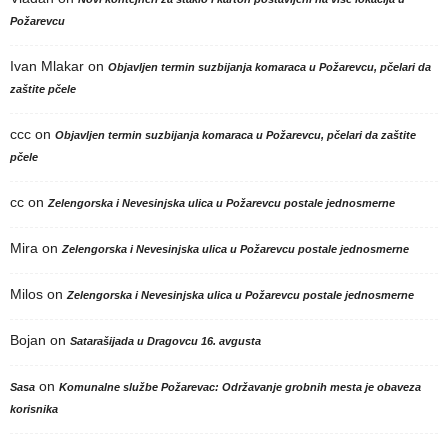
Požarevcu
Ivan Mlakar
on
Objavljen termin suzbijanja komaraca u Požarevcu, pčelari da
zaštite pčele
ccc
on
Objavljen termin suzbijanja komaraca u Požarevcu, pčelari da zaštite
pčele
cc
on
Zelengorska i Nevesinjska ulica u Požarevcu postale jednosmerne
Mira
on
Zelengorska i Nevesinjska ulica u Požarevcu postale jednosmerne
Milos
on
Zelengorska i Nevesinjska ulica u Požarevcu postale jednosmerne
Bojan
on
Satarašijada u Dragovcu 16. avgusta
on
Sasa
Komunalne službe Požarevac: Održavanje grobnih mesta je obaveza
korisnika