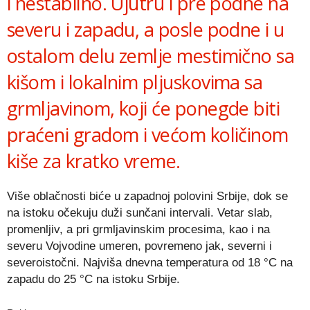
i nestabilno. Ujutru i pre podne na
severu i zapadu, a posle podne i u
ostalom delu zemlje mestimično sa
kišom i lokalnim pljuskovima sa
grmljavinom, koji će ponegde biti
praćeni gradom i većom količinom
kiše za kratko vreme.
Više oblačnosti biće u zapadnoj polovini Srbije, dok se
na istoku očekuju duži sunčani intervali. Vetar slab,
promenljiv, a pri grmljavinskim procesima, kao i na
severu Vojvodine umeren, povremeno jak, severni i
severoistočni. Najviša dnevna temperatura od 18 °C na
zapadu do 25 °C na istoku Srbije.