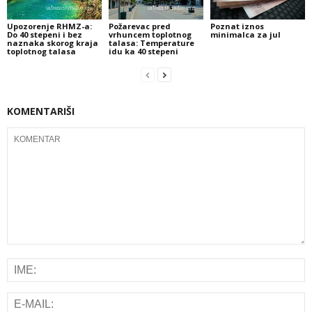
Upozorenje RHMZ-a:
Požarevac pred
Poznat iznos
Do 40 stepeni i bez
vrhuncem toplotnog
minimalca za jul
naznaka skorog kraja
talasa: Temperature
toplotnog talasa
idu ka 40 stepeni
KOMENTARIŠI