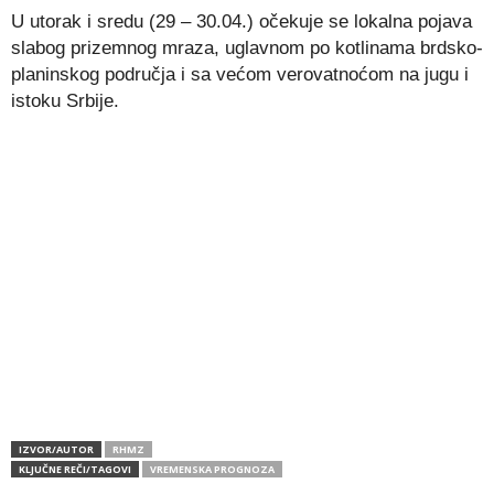
U utorak i sredu (29 – 30.04.) očekuje se lokalna pojava
slabog prizemnog mraza, uglavnom po kotlinama brdsko-
planinskog područja i sa većom verovatnoćom na jugu i
istoku Srbije.
IZVOR/AUTOR
RHMZ
KLJUČNE REČI/TAGOVI
VREMENSKA PROGNOZA