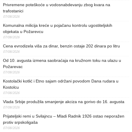
Privremene poteškoće u vodosnabdevanju zbog kvara na
trafostanici
07/08/2026
Komunalna milicija kreće u pojačanu kontrolu ugostiteljskih
objekata u Požarevcu
07/08/2026
Cena evrodizela viša za dinar, benzin ostaje 202 dinara po litru
07/08/2026
Od 10. avgusta izmena saobraćaja na kružnom toku na ulazu u
Požarevac
07/08/2026
Kostolački kotlić i Etno sajam održani povodom Dana rudara u
Kostolcu
07/08/2026
Vlada Srbije produžila smanjenje akciza na gorivo do 16. avgusta
07/08/2026
Prijateljski remi u Svilajncu – Mladi Radnik 1926 ostao neporažen
protiv srpskoligaša
07/08/2026