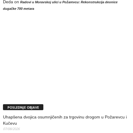
Deda
on
Radovi u Moravskoj ulici u Požarevcu: Rekonstrukcija deonice
dugačke 700 metara
POSLEDNJE OBJAVE
Uhapšena dvojica osumnjičenih za trgovinu drogom u Požarevcu i
Kučevu
07/08/2026