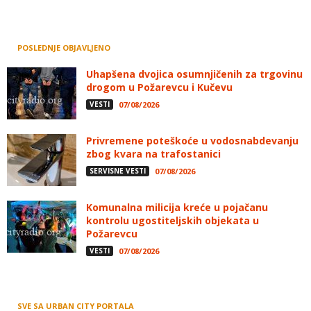
POSLEDNJE OBJAVLJENO
Uhapšena dvojica osumnjičenih za trgovinu
drogom u Požarevcu i Kučevu
VESTI
07/08/2026
Privremene poteškoće u vodosnabdevanju
zbog kvara na trafostanici
SERVISNE VESTI
07/08/2026
Komunalna milicija kreće u pojačanu
kontrolu ugostiteljskih objekata u
Požarevcu
VESTI
07/08/2026
SVE SA URBAN CITY PORTALA