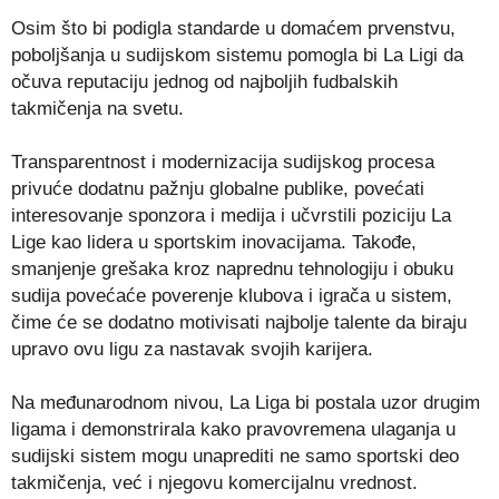
Osim što bi podigla standarde u domaćem prvenstvu,
poboljšanja u sudijskom sistemu pomogla bi La Ligi da
očuva reputaciju jednog od najboljih fudbalskih
takmičenja na svetu.
Transparentnost i modernizacija sudijskog procesa
privuće dodatnu pažnju globalne publike, povećati
interesovanje sponzora i medija i učvrstili poziciju La
Lige kao lidera u sportskim inovacijama. Takođe,
smanjenje grešaka kroz naprednu tehnologiju i obuku
sudija povećaće poverenje klubova i igrača u sistem,
čime će se dodatno motivisati najbolje talente da biraju
upravo ovu ligu za nastavak svojih karijera.
Na međunarodnom nivou, La Liga bi postala uzor drugim
ligama i demonstrirala kako pravovremena ulaganja u
sudijski sistem mogu unaprediti ne samo sportski deo
takmičenja, već i njegovu komercijalnu vrednost.