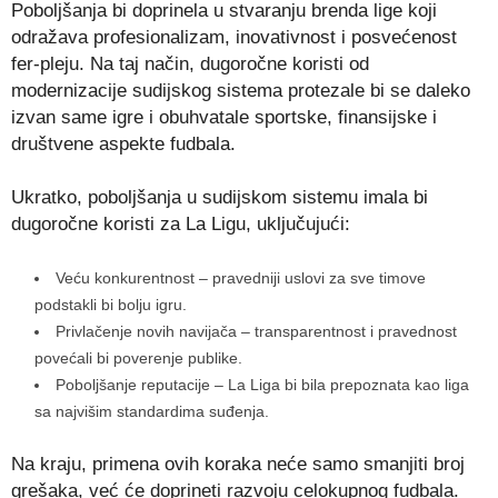
Poboljšanja bi doprinela u stvaranju brenda lige koji
odražava profesionalizam, inovativnost i posvećenost
fer-pleju. Na taj način, dugoročne koristi od
modernizacije sudijskog sistema protezale bi se daleko
izvan same igre i obuhvatale sportske, finansijske i
društvene aspekte fudbala.
Ukratko, poboljšanja u sudijskom sistemu imala bi
dugoročne koristi za La Ligu, uključujući:
Veću konkurentnost – pravedniji uslovi za sve timove
podstakli bi bolju igru.
Privlačenje novih navijača – transparentnost i pravednost
povećali bi poverenje publike.
Poboljšanje reputacije – La Liga bi bila prepoznata kao liga
sa najvišim standardima suđenja.
Na kraju, primena ovih koraka neće samo smanjiti broj
grešaka, već će doprineti razvoju celokupnog fudbala.