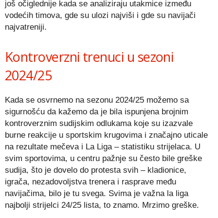
još očiglednije kada se analiziraju utakmice između
vodećih timova, gde su ulozi najviši i gde su navijači
najvatreniji.
Kontroverzni trenuci u sezoni
2024/25
Kada se osvrnemo na sezonu 2024/25 možemo sa
sigurnošću da kažemo da je bila ispunjena brojnim
kontroverznim sudijskim odlukama koje su izazvale
burne reakcije u sportskim krugovima i značajno uticale
na rezultate mečeva i La Liga – statistiku strijelaca. U
svim sportovima, u centru pažnje su često bile greške
sudija, što je dovelo do protesta svih – kladionice,
igrača, nezadovoljstva trenera i rasprave među
navijačima, bilo je tu svega. Svima je važna la liga
najbolji strijelci 24/25 lista, to znamo. Mrzimo greške.