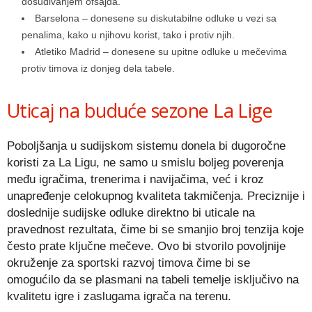
dosuđivanjem ofsajda.
Barselona – donesene su diskutabilne odluke u vezi sa
penalima, kako u njihovu korist, tako i protiv njih.
Atletiko Madrid – donesene su upitne odluke u mečevima
protiv timova iz donjeg dela tabele.
Uticaj na buduće sezone La Lige
Poboljšanja u sudijskom sistemu donela bi dugoročne
koristi za La Ligu, ne samo u smislu boljeg poverenja
među igračima, trenerima i navijačima, već i kroz
unapređenje celokupnog kvaliteta takmičenja. Preciznije i
doslednije sudijske odluke direktno bi uticale na
pravednost rezultata, čime bi se smanjio broj tenzija koje
često prate ključne mečeve. Ovo bi stvorilo povoljnije
okruženje za sportski razvoj timova čime bi se
omogućilo da se plasmani na tabeli temelje isključivo na
kvalitetu igre i zaslugama igrača na terenu.