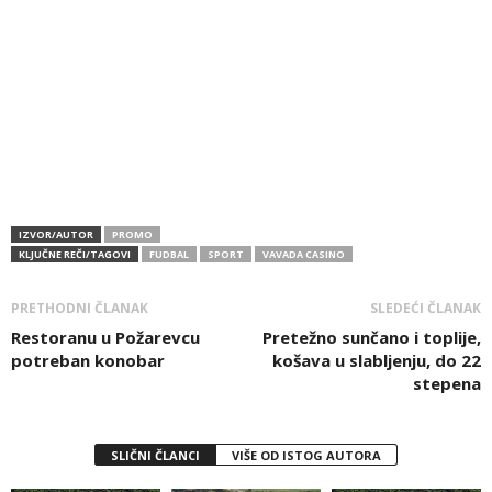
IZVOR/AUTOR
PROMO
KLJUČNE REČI/TAGOVI
FUDBAL
SPORT
VAVADA CASINO
PRETHODNI ČLANAK
SLEDEĆI ČLANAK
Restoranu u Požarevcu
Pretežno sunčano i toplije,
potreban konobar
košava u slabljenju, do 22
stepena
SLIČNI ČLANCI
VIŠE OD ISTOG AUTORA