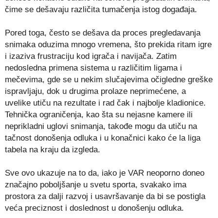
čime se dešavaju različita tumačenja istog događaja.
Pored toga, često se dešava da proces pregledavanja
snimaka oduzima mnogo vremena, što prekida ritam igre
i izaziva frustraciju kod igrača i navijača. Zatim
nedosledna primena sistema u različitim ligama i
mečevima, gde se u nekim slučajevima očigledne greške
ispravljaju, dok u drugima prolaze neprimećene, a
uvelike utiču na rezultate i rad čak i najbolje kladionice.
Tehnička ograničenja, kao šta su nejasne kamere ili
neprikladni uglovi snimanja, takođe mogu da utiču na
tačnost donošenja odluka i u konačnici kako će la liga
tabela na kraju da izgleda.
Sve ovo ukazuje na to da, iako je VAR neoporno doneo
značajno poboljšanje u svetu sporta, svakako ima
prostora za dalji razvoj i usavršavanje da bi se postigla
veća preciznost i doslednost u donošenju odluka.