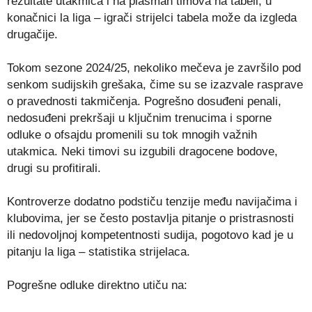
rezultate utakmica i na plasman timova na tabeli, u
konačnici la liga – igrači strijelci tabela može da izgleda
drugačije.
Tokom sezone 2024/25, nekoliko mečeva je završilo pod
senkom sudijskih grešaka, čime su se izazvale rasprave
o pravednosti takmičenja. Pogrešno dosuđeni penali,
nedosuđeni prekršaji u ključnim trenucima i sporne
odluke o ofsajdu promenili su tok mnogih važnih
utakmica. Neki timovi su izgubili dragocene bodove,
drugi su profitirali.
Kontroverze dodatno podstiču tenzije među navijačima i
klubovima, jer se često postavlja pitanje o pristrasnosti
ili nedovoljnoj kompetentnosti sudija, pogotovo kad je u
pitanju la liga – statistika strijelaca.
Pogrešne odluke direktno utiču na: