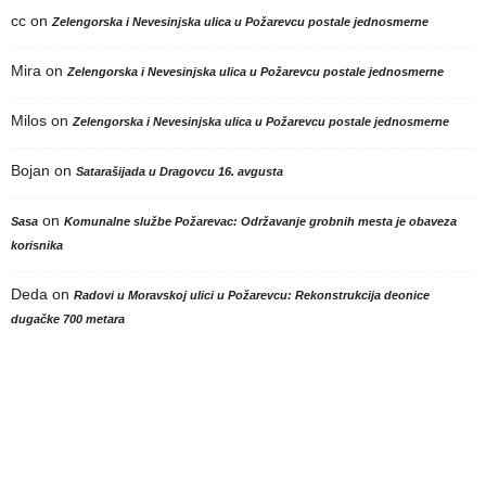
cc
on
Zelengorska i Nevesinjska ulica u Požarevcu postale jednosmerne
Mira
on
Zelengorska i Nevesinjska ulica u Požarevcu postale jednosmerne
Milos
on
Zelengorska i Nevesinjska ulica u Požarevcu postale jednosmerne
Bojan
on
Satarašijada u Dragovcu 16. avgusta
on
Sasa
Komunalne službe Požarevac: Održavanje grobnih mesta je obaveza
korisnika
Deda
on
Radovi u Moravskoj ulici u Požarevcu: Rekonstrukcija deonice
dugačke 700 metara