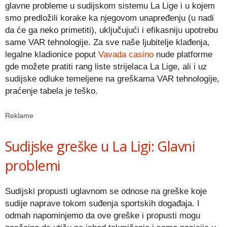
glavne probleme u sudijskom sistemu La Lige i u kojem
smo predložili korake ka njegovom unapređenju (u nadi
da će ga neko primetiti), uključujući i efikasniju upotrebu
same VAR tehnologije. Za sve naše ljubitelje klađenja,
legalne kladionice poput
Vavada casino
nude platforme
gde možete pratiti rang liste strijelaca La Lige, ali i uz
sudijske odluke temeljene na greškama VAR tehnologije,
praćenje tabela je teško.
Reklame
Sudijske greške u La Ligi: Glavni
problemi
Sudijski propusti uglavnom se odnose na greške koje
sudije naprave tokom suđenja sportskih događaja. I
odmah napominjemo da ove greške i propusti mogu