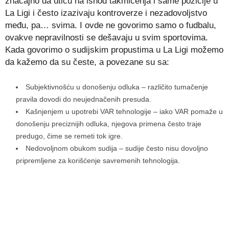
značajno da utiču na ishod takmičenja i same pozicije u
La Ligi i često izazivaju kontroverze i nezadovoljstvo
među, pa… svima. I ovde ne govorimo samo o fudbalu,
ovakve nepravilnosti se dešavaju u svim sportovima.
Kada govorimo o sudijskim propustima u La Ligi možemo
da kažemo da su česte, a povezane su sa:
Subjektivnošću u donošenju odluka – različito tumačenje
pravila dovodi do neujednačenih presuda.
Kašnjenjem u upotrebi VAR tehnologije – iako VAR pomaže u
donošenju preciznijih odluka, njegova primena često traje
predugo, čime se remeti tok igre.
Nedovoljnom obukom sudija – sudije često nisu dovoljno
pripremljene za korišćenje savremenih tehnologija.