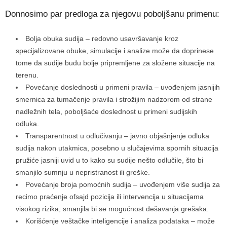
Donnosimo par predloga za njegovu poboljšanu primenu:
Bolja obuka sudija – redovno usavršavanje kroz
specijalizovane obuke, simulacije i analize može da doprinese
tome da sudije budu bolje pripremljene za složene situacije na
terenu.
Povećanje doslednosti u primeni pravila – uvođenjem jasnijih
smernica za tumačenje pravila i strožijim nadzorom od strane
nadležnih tela, poboljšaće doslednost u primeni sudijskih
odluka.
Transparentnost u odlučivanju – javno objašnjenje odluka
sudija nakon utakmica, posebno u slučajevima spornih situacija
pružiće jasniji uvid u to kako su sudije nešto odlučile, što bi
smanjilo sumnju u nepristranost ili greške.
Povećanje broja pomoćnih sudija – uvođenjem više sudija za
recimo praćenje ofsajd pozicija ili intervencija u situacijama
visokog rizika, smanjila bi se mogućnost dešavanja grešaka.
Korišćenje veštačke inteligencije i analiza podataka – može