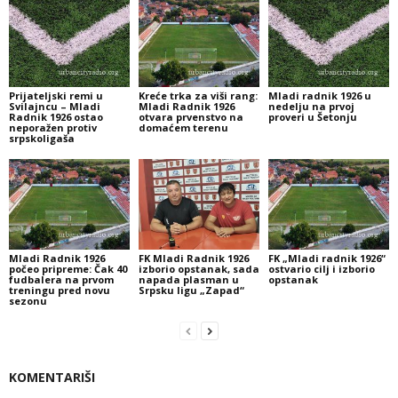
Prijateljski remi u
Kreće trka za viši rang:
Mladi radnik 1926 u
Svilajncu – Mladi
Mladi Radnik 1926
nedelju na prvoj
Radnik 1926 ostao
otvara prvenstvo na
proveri u Šetonju
neporažen protiv
domaćem terenu
srpskoligaša
Mladi Radnik 1926
FK Mladi Radnik 1926
FK „Mladi radnik 1926“
počeo pripreme: Čak 40
izborio opstanak, sada
ostvario cilj i izborio
fudbalera na prvom
napada plasman u
opstanak
treningu pred novu
Srpsku ligu „Zapad“
sezonu
KOMENTARIŠI