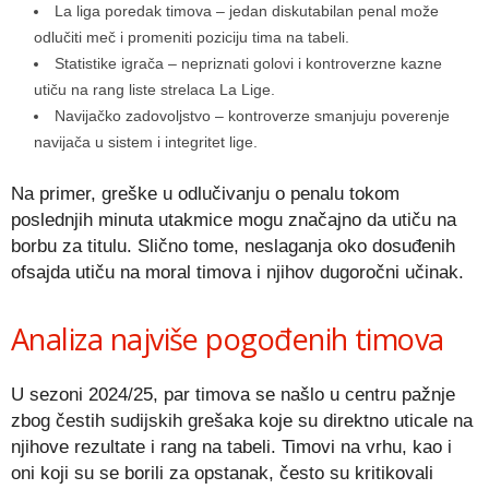
La liga poredak timova – jedan diskutabilan penal može
odlučiti meč i promeniti poziciju tima na tabeli.
Statistike igrača – nepriznati golovi i kontroverzne kazne
utiču na rang liste strelaca La Lige.
Navijačko zadovoljstvo – kontroverze smanjuju poverenje
navijača u sistem i integritet lige.
Na primer, greške u odlučivanju o penalu tokom
poslednjih minuta utakmice mogu značajno da utiču na
borbu za titulu. Slično tome, neslaganja oko dosuđenih
ofsajda utiču na moral timova i njihov dugoročni učinak.
Analiza najviše pogođenih timova
U sezoni 2024/25, par timova se našlo u centru pažnje
zbog čestih sudijskih grešaka koje su direktno uticale na
njihove rezultate i rang na tabeli. Timovi na vrhu, kao i
oni koji su se borili za opstanak, često su kritikovali