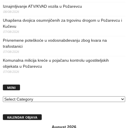
Iznajmljivanje ATV/KVAD vozila u Požarevcu
08/08/2026
Uhapšena dvojica osumnjičenih za trgovinu drogom u Požarevcu i
Kučevu
07/08/2026
Privremene poteškoće u vodosnabdevanju zbog kvara na
trafostanici
07/08/2026
Komunalna milicija kreće u pojačanu kontrolu ugostiteljskih
objekata u Požarevcu
07/08/2026
MENI
MENI
KALENDAR OBJAVA
August 2026