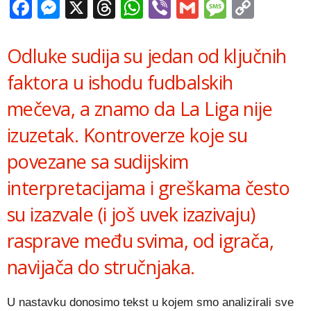
Facebook
Messenger
X
Threads
WhatsApp
Viber
Gmail
Messag
Copy
Link
Odluke sudija su jedan od ključnih
faktora u ishodu fudbalskih
mečeva, a znamo da La Liga nije
izuzetak. Kontroverze koje su
povezane sa sudijskim
interpretacijama i greškama često
su izazvale (i još uvek izazivaju)
rasprave među svima, od igrača,
navijača do stručnjaka.
U nastavku donosimo tekst u kojem smo analizirali sve