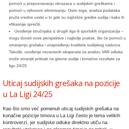
pomoći u prepoznavanju obrazaca u sudijskim greškama i
pomoći u njihovom eliminisanju. Osim toga, analiza podataka
pruža vredne uvide u to gde su najčešće greške sudija i kako ih
efikasnije sprečiti.
Uvođenje stručnjaka iz drugih liga ili sportskih organizacija –
mogu doneti nove perspektive i najbolje prakse, što će pomoći u
smanjenju grešaka i unapređenju kvaliteta sudijskog nadzora.
Takođe, uvođenje nezavisnih eksperata za analizu VAR odluka
može smanjiti pritisak na glavne sudije i konačne rezultate za
ligu 24/25.
Uticaj sudijskih grešaka na pozicije
u La Ligi 24/25
Kao što smo već pomenuli uticaj sudijskih grešaka na
konačne pozicije timova u La Ligi često je tema velikih
kontroverzi, jer sudijske odluke direktno utiču na