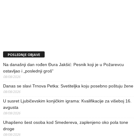
POSLEDNJE OBJAVE
Na današnji dan rođen Đura Jakšić: Pesnik koji je u Požarevcu
ostavljao i „poslednji groš“
08/08/2026
Danas se slavi Trnova Petka: Svetiteljka koju posebno poštuju žene
08/08/2026
U susret Ljubičevskim konjičkim igrama: Kvalifikacije za višeboj 16.
avgusta
08/08/2026
Uhapšeno šest osoba kod Smedereva, zaplenjeno oko pola tone
droge
08/08/2026