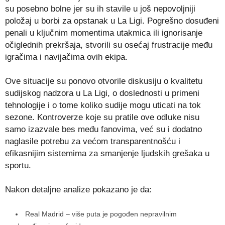
su posebno bolne jer su ih stavile u još nepovoljniji
položaj u borbi za opstanak u La Ligi. Pogrešno dosuđeni
penali u ključnim momentima utakmica ili ignorisanje
očiglednih prekršaja, stvorili su osećaj frustracije među
igračima i navijačima ovih ekipa.
Ove situacije su ponovo otvorile diskusiju o kvalitetu
sudijskog nadzora u La Ligi, o doslednosti u primeni
tehnologije i o tome koliko sudije mogu uticati na tok
sezone. Kontroverze koje su pratile ove odluke nisu
samo izazvale bes među fanovima, već su i dodatno
naglasile potrebu za većom transparentnošću i
efikasnijim sistemima za smanjenje ljudskih grešaka u
sportu.
Nakon detaljne analize pokazano je da:
Real Madrid – više puta je pogođen nepravilnim