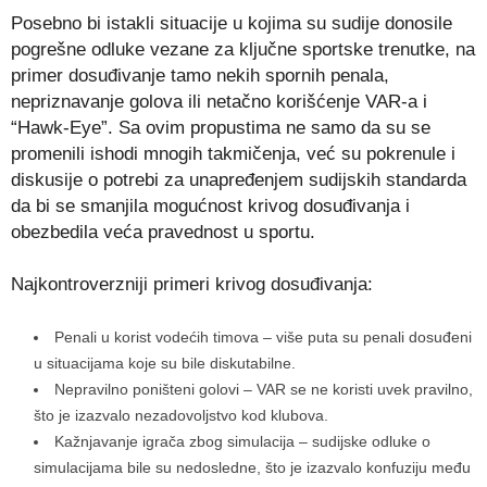
Posebno bi istakli situacije u kojima su sudije donosile
pogrešne odluke vezane za ključne sportske trenutke, na
primer dosuđivanje tamo nekih spornih penala,
nepriznavanje golova ili netačno korišćenje VAR-a i
“Hawk-Eye”. Sa ovim propustima ne samo da su se
promenili ishodi mnogih takmičenja, već su pokrenule i
diskusije o potrebi za unapređenjem sudijskih standarda
da bi se smanjila mogućnost krivog dosuđivanja i
obezbedila veća pravednost u sportu.
Najkontroverzniji primeri krivog dosuđivanja:
Penali u korist vodećih timova – više puta su penali dosuđeni
u situacijama koje su bile diskutabilne.
Nepravilno poništeni golovi – VAR se ne koristi uvek pravilno,
što je izazvalo nezadovoljstvo kod klubova.
Kažnjavanje igrača zbog simulacija – sudijske odluke o
simulacijama bile su nedosledne, što je izazvalo konfuziju među