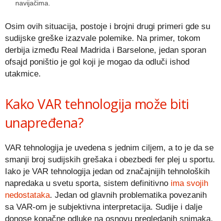
navijačima.
Osim ovih situacija, postoje i brojni drugi primeri gde su
sudijske greške izazvale polemike. Na primer, tokom
derbija između Real Madrida i Barselone, jedan sporan
ofsajd poništio je gol koji je mogao da odluči ishod
utakmice.
Kako VAR tehnologija može biti
unapređena?
VAR tehnologija je uvedena s jednim ciljem, a to je da se
smanji broj sudijskih grešaka i obezbedi fer plej u sportu.
Iako je VAR tehnologija jedan od značajnijih tehnoloških
napredaka u svetu sporta, sistem definitivno
ima svojih
nedostataka
. Jedan od glavnih problematika povezanih
sa VAR-om je subjektivna interpretacija. Sudije i dalje
donose konačne odluke na osnovu pregledanih snimaka,