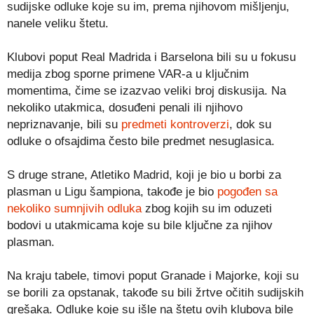
sudijske odluke koje su im, prema njihovom mišljenju,
nanele veliku štetu.
Klubovi poput Real Madrida i Barselona bili su u fokusu
medija zbog sporne primene VAR-a u ključnim
momentima, čime se izazvao veliki broj diskusija. Na
nekoliko utakmica, dosuđeni penali ili njihovo
nepriznavanje, bili su
predmeti kontroverzi
, dok su
odluke o ofsajdima često bile predmet nesuglasica.
S druge strane, Atletiko Madrid, koji je bio u borbi za
plasman u Ligu šampiona, takođe je bio
pogođen sa
nekoliko sumnjivih odluka
zbog kojih su im oduzeti
bodovi u utakmicama koje su bile ključne za njihov
plasman.
Na kraju tabele, timovi poput Granade i Majorke, koji su
se borili za opstanak, takođe su bili žrtve očitih sudijskih
grešaka. Odluke koje su išle na štetu ovih klubova bile