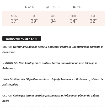
60%
1.3kmh
8%
MON
TUE
WED
THU
FRI
37
°
39
°
34
°
34
°
32
°
NAJNOVIJI KOMENTARI
ccc
on
Komunalna milicija kreće u pojačanu kontrolu ugostiteljskih objekata u
Požarevcu
Vladan
on
Novi kontejneri za staklo i karton postavljeni na više lokacija u
Požarevcu
Ivan Mlakar
on
Objavljen termin suzbijanja komaraca u Požarevcu, pčelari da
zaštite pčele
ccc
on
Objavljen termin suzbijanja komaraca u Požarevcu, pčelari da zaštite
pčele