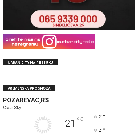
URBAN CITY NA FEJSBUKU
VREMENSKA PROGNOZA
POZAREVAC,RS
Clear Sky
°
21
°
C
21
°
21