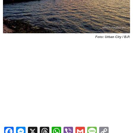
Foto: Urban City / B.P.
Facebook
Messenger
X
Threads
WhatsApp
Viber
Gmail
Messag
Copy