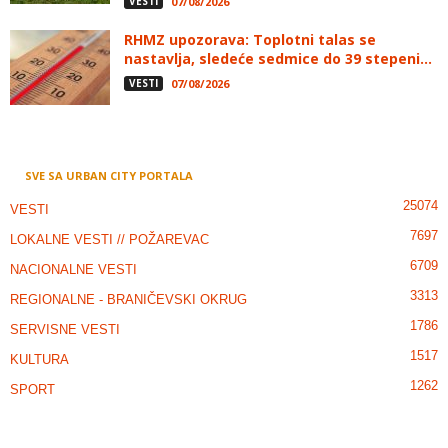
VESTI
07/08/2026
RHMZ upozorava: Toplotni talas se
nastavlja, sledeće sedmice do 39 stepeni...
VESTI
07/08/2026
SVE SA URBAN CITY PORTALA
25074
VESTI
7697
LOKALNE VESTI // POŽAREVAC
6709
NACIONALNE VESTI
3313
REGIONALNE - BRANIČEVSKI OKRUG
1786
SERVISNE VESTI
1517
KULTURA
1262
SPORT