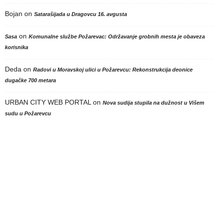
Bojan
on
Satarašijada u Dragovcu 16. avgusta
on
Sasa
Komunalne službe Požarevac: Održavanje grobnih mesta je obaveza
korisnika
Deda
on
Radovi u Moravskoj ulici u Požarevcu: Rekonstrukcija deonice
dugačke 700 metara
URBAN CITY WEB PORTAL
on
Nova sudija stupila na dužnost u Višem
sudu u Požarevcu