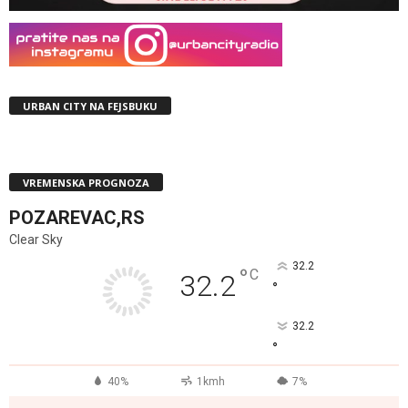
URBAN CITY NA FEJSBUKU
VREMENSKA PROGNOZA
POZAREVAC,RS
Clear Sky
32.2
°
C
32.2
°
32.2
°
40%
1kmh
7%