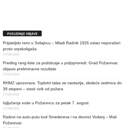
POSLEDNJE OBJAVE
Prijateljski remi u Svilajncu – Mladi Radnik 1926 ostao neporažen
protiv srpskoligaša
07/08/2026
Predlog rang-liste za podsticaje u poljoprivredi: Grad Požarevac
objavio preliminarne rezultate
07/08/2026
RHMZ upozorava: Toplotni talas se nastavlja, sledeće sedmice do
39 stepeni – visok rizik od požara
07/08/2026
Isjljučenja vode u Požarevcu za petak 7. avgust
07/08/2026
Radovi na auto-putu kod Smedereva i na deonici Vodanj – Mali
Požarevac