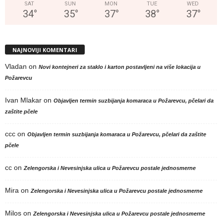
SAT
SUN
MON
TUE
WED
34
°
35
°
37
°
38
°
37
°
NAJNOVIJI KOMENTARI
Vladan
on
Novi kontejneri za staklo i karton postavljeni na više lokacija u
Požarevcu
Ivan Mlakar
on
Objavljen termin suzbijanja komaraca u Požarevcu, pčelari da
zaštite pčele
ccc
on
Objavljen termin suzbijanja komaraca u Požarevcu, pčelari da zaštite
pčele
cc
on
Zelengorska i Nevesinjska ulica u Požarevcu postale jednosmerne
Mira
on
Zelengorska i Nevesinjska ulica u Požarevcu postale jednosmerne
Milos
on
Zelengorska i Nevesinjska ulica u Požarevcu postale jednosmerne