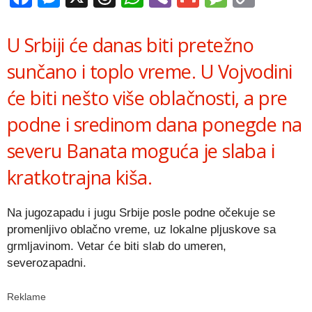
Link
U Srbiji će danas biti pretežno
sunčano i toplo vreme. U Vojvodini
će biti nešto više oblačnosti, a pre
podne i sredinom dana ponegde na
severu Banata moguća je slaba i
kratkotrajna kiša.
Na jugozapadu i jugu Srbije posle podne očekuje se
promenljivo oblačno vreme, uz lokalne pljuskove sa
grmljavinom. Vetar će biti slab do umeren,
severozapadni.
Reklame