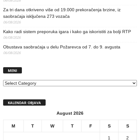
06/08/2026
Za tri dana otkriveno više od 19.000 prekoračenja brzine, iz
saobraćaja isključena 273 vozača
06/08/2026
Kako radi sistem preporuka igara i kako ga iskoristiti za bolji RTP
06/08/2026
Obustava saobraćaja u delu Požarevca od 7. do 9. avgusta
06/08/2026
MENI
MENI
KALENDAR OBJAVA
August 2026
M
T
W
T
F
S
S
1
2