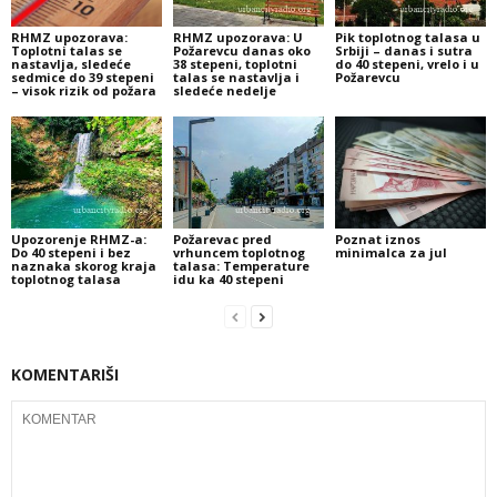
RHMZ upozorava:
RHMZ upozorava: U
Pik toplotnog talasa u
Toplotni talas se
Požarevcu danas oko
Srbiji – danas i sutra
nastavlja, sledeće
38 stepeni, toplotni
do 40 stepeni, vrelo i u
sedmice do 39 stepeni
talas se nastavlja i
Požarevcu
– visok rizik od požara
sledeće nedelje
Upozorenje RHMZ-a:
Požarevac pred
Poznat iznos
Do 40 stepeni i bez
vrhuncem toplotnog
minimalca za jul
naznaka skorog kraja
talasa: Temperature
toplotnog talasa
idu ka 40 stepeni
KOMENTARIŠI