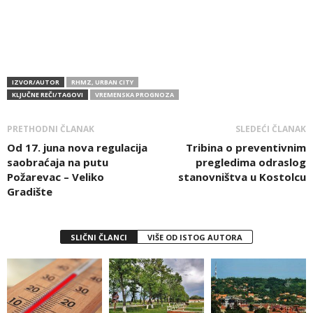
IZVOR/AUTOR
RHMZ, URBAN CITY
KLJUČNE REČI/TAGOVI
VREMENSKA PROGNOZA
PRETHODNI ČLANAK
SLEDEĆI ČLANAK
Od 17. juna nova regulacija
Tribina o preventivnim
saobraćaja na putu
pregledima odraslog
Požarevac – Veliko
stanovništva u Kostolcu
Gradište
SLIČNI ČLANCI
VIŠE OD ISTOG AUTORA