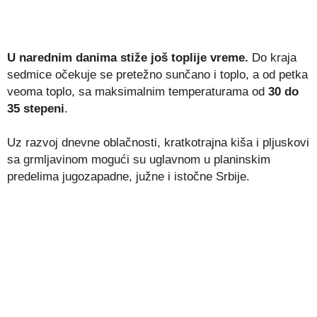
U narednim danima stiže još toplije vreme.
Do kraja
sedmice očekuje se pretežno sunčano i toplo, a od petka
veoma toplo, sa maksimalnim temperaturama od
30 do
35 stepeni
.
Uz razvoj dnevne oblačnosti, kratkotrajna kiša i pljuskovi
sa grmljavinom mogući su uglavnom u planinskim
predelima jugozapadne, južne i istočne Srbije.