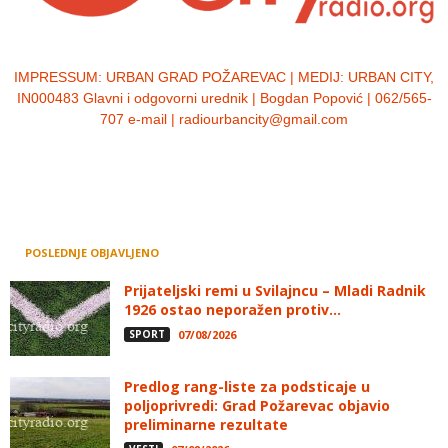
IMPRESSUM:
URBAN GRAD POŽAREVAC | MEDIJ: URBAN CITY,
IN000483 Glavni i odgovorni urednik | Bogdan Popović | 062/565-
707 e-mail | radiourbancity@gmail.com
POSLEDNJE OBJAVLJENO
Prijateljski remi u Svilajncu – Mladi Radnik
1926 ostao neporažen protiv...
SPORT
07/08/2026
Predlog rang-liste za podsticaje u
poljoprivredi: Grad Požarevac objavio
preliminarne rezultate