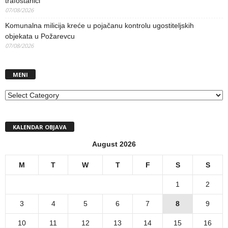
trafostanici
07/08/2026
Komunalna milicija kreće u pojačanu kontrolu ugostiteljskih
objekata u Požarevcu
07/08/2026
MENI
MENI
KALENDAR OBJAVA
August 2026
M
T
W
T
F
S
S
1
2
3
4
5
6
7
8
9
10
11
12
13
14
15
16