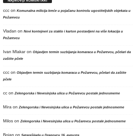
NAJNOVIJI KOMENTARI
ccc
on
Komunalna milicija kreće u pojačanu kontrolu ugostiteljskih objekata u
Požarevcu
Vladan
on
Novi kontejneri za staklo i karton postavljeni na više lokacija u
Požarevcu
Ivan Mlakar
on
Objavljen termin suzbijanja komaraca u Požarevcu, pčelari da
zaštite pčele
ccc
on
Objavljen termin suzbijanja komaraca u Požarevcu, pčelari da zaštite
pčele
cc
on
Zelengorska i Nevesinjska ulica u Požarevcu postale jednosmerne
Mira
on
Zelengorska i Nevesinjska ulica u Požarevcu postale jednosmerne
Milos
on
Zelengorska i Nevesinjska ulica u Požarevcu postale jednosmerne
Bojan
on
Satarašijada u Dragovcu 16. avgusta