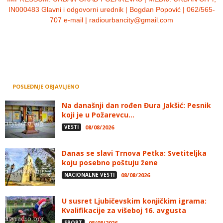
IN000483 Glavni i odgovorni urednik | Bogdan Popović | 062/565-
707 e-mail | radiourbancity@gmail.com
POSLEDNJE OBJAVLJENO
Na današnji dan rođen Đura Jakšić: Pesnik
koji je u Požarevcu...
VESTI
08/08/2026
Danas se slavi Trnova Petka: Svetiteljka
koju posebno poštuju žene
NACIONALNE VESTI
08/08/2026
U susret Ljubičevskim konjičkim igrama:
Kvalifikacije za višeboj 16. avgusta
SPORT
08/08/2026