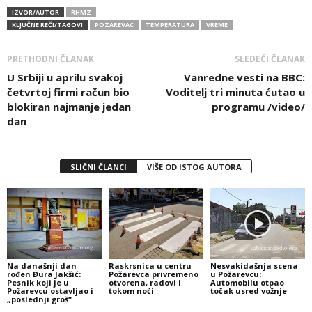
IZVOR/AUTOR
RHMZ
KLJUČNE REČI/TAGOVI
POZAREVAC
TEMPERATURA
VREME
PRETHODNI ČLANAK
SLEDEĆI ČLANAK
U Srbiji u aprilu svakoj
Vanredne vesti na BBC:
četvrtoj firmi račun bio
Voditelj tri minuta ćutao u
blokiran najmanje jedan
programu /video/
dan
SLIČNI ČLANCI
VIŠE OD ISTOG AUTORA
Na današnji dan
Raskrsnica u centru
Nesvakidašnja scena
rođen Đura Jakšić:
Požarevca privremeno
u Požarevcu:
Pesnik koji je u
otvorena, radovi i
Automobilu otpao
Požarevcu ostavljao i
tokom noći
točak usred vožnje
„poslednji groš“