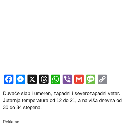
Facebook
Messenger
X
Threads
WhatsApp
Viber
Gmail
Messag
Copy
Link
Duvaće slab i umeren, zapadni i severozapadni vetar.
Jutarnja temperatura od 12 do 21, a najviša dnevna od
30 do 34 stepena.
Reklame