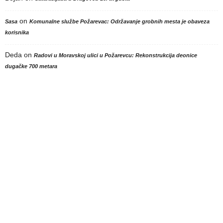
on
Sasa
Komunalne službe Požarevac: Održavanje grobnih mesta je obaveza
korisnika
Deda
on
Radovi u Moravskoj ulici u Požarevcu: Rekonstrukcija deonice
dugačke 700 metara