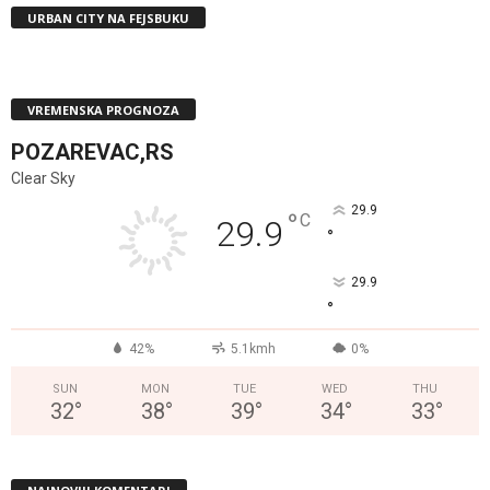
URBAN CITY NA FEJSBUKU
VREMENSKA PROGNOZA
POZAREVAC,RS
Clear Sky
29.9
°
C
29.9
°
29.9
°
42%
5.1kmh
0%
SUN
MON
TUE
WED
THU
32
°
38
°
39
°
34
°
33
°