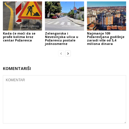
Kada će moći da se
Zelengorska i
Najmanje 109
prođe kolima kroz
Nevesinjska ulica u
Požarevljana godišnje
centar Požarevca
Požarevcu postale
zaradi više od 5,4
jednosmerne
miliona dinara
KOMENTARIŠI