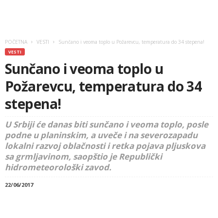
POČETNA
VESTI
Sunčano i veoma toplo u Požarevcu, temperatura do 34 stepena!
VESTI
Sunčano i veoma toplo u
Požarevcu, temperatura do 34
stepena!
U Srbiji će danas biti sunčano i veoma toplo, posle
podne u planinskim, a uveče i na severozapadu
lokalni razvoj oblačnosti i retka pojava pljuskova
sa grmljavinom, saopštio je Republički
hidrometeorološki zavod.
22/06/2017