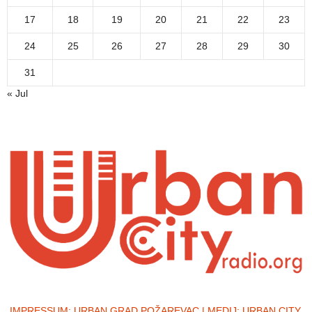
17
18
19
20
21
22
23
24
25
26
27
28
29
30
31
« Jul
IMPRESSUM:
URBAN GRAD POŽAREVAC | MEDIJ: URBAN CITY,