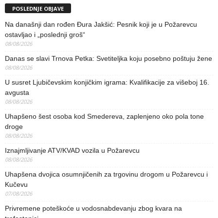
POSLEDNJE OBJAVE
Na današnji dan rođen Đura Jakšić: Pesnik koji je u Požarevcu
ostavljao i „poslednji groš“
08/08/2026
Danas se slavi Trnova Petka: Svetiteljka koju posebno poštuju žene
08/08/2026
U susret Ljubičevskim konjičkim igrama: Kvalifikacije za višeboj 16.
avgusta
08/08/2026
Uhapšeno šest osoba kod Smedereva, zaplenjeno oko pola tone
droge
08/08/2026
Iznajmljivanje ATV/KVAD vozila u Požarevcu
08/08/2026
Uhapšena dvojica osumnjičenih za trgovinu drogom u Požarevcu i
Kučevu
07/08/2026
Privremene poteškoće u vodosnabdevanju zbog kvara na