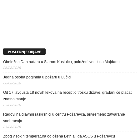
POSLEDNJE OBJAVE
Obeležen Dan rudara u Starom Kostolcu, položeni venci na Majdanu
06/08/2026
Jedna osoba poginula u požaru u Lučici
06/08/2026
Od 17. avgusta 18 novih lekova na recept o trošku države, građani će plaćati
znatno manje
05/08/2026
Radovi na glavnoj raskrsnici u centru Požarevca, privremeno zatvaranje
saobraćaja
05/08/2026
Zbog visokih temperatura odložena Letnja liga ASCS u Požarevcu