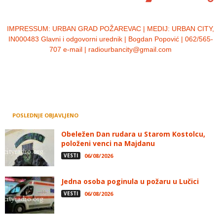
IMPRESSUM:
URBAN GRAD POŽAREVAC | MEDIJ: URBAN CITY,
IN000483 Glavni i odgovorni urednik | Bogdan Popović | 062/565-
707 e-mail | radiourbancity@gmail.com
POSLEDNJE OBJAVLJENO
Obeležen Dan rudara u Starom Kostolcu,
položeni venci na Majdanu
VESTI
06/08/2026
Jedna osoba poginula u požaru u Lučici
VESTI
06/08/2026