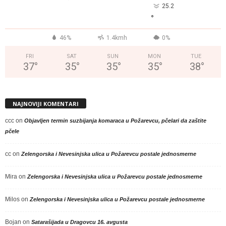
25.2
°
46%
1.4kmh
0%
FRI
SAT
SUN
MON
TUE
37
°
35
°
35
°
35
°
38
°
NAJNOVIJI KOMENTARI
ccc
on
Objavljen termin suzbijanja komaraca u Požarevcu, pčelari da zaštite
pčele
cc
on
Zelengorska i Nevesinjska ulica u Požarevcu postale jednosmerne
Mira
on
Zelengorska i Nevesinjska ulica u Požarevcu postale jednosmerne
Milos
on
Zelengorska i Nevesinjska ulica u Požarevcu postale jednosmerne
Bojan
on
Satarašijada u Dragovcu 16. avgusta