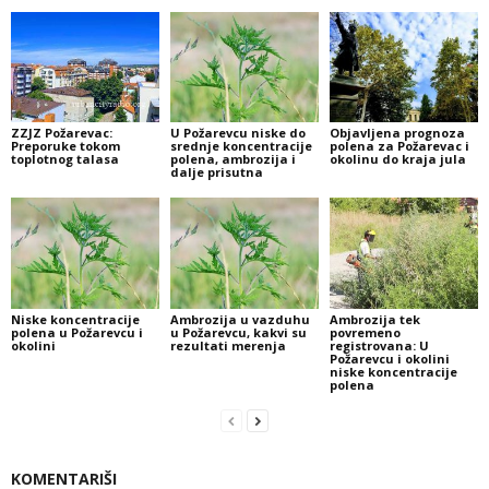
ZZJZ Požarevac:
U Požarevcu niske do
Objavljena prognoza
Preporuke tokom
srednje koncentracije
polena za Požarevac i
toplotnog talasa
polena, ambrozija i
okolinu do kraja jula
dalje prisutna
Niske koncentracije
Ambrozija u vazduhu
Ambrozija tek
polena u Požarevcu i
u Požarevcu, kakvi su
povremeno
okolini
rezultati merenja
registrovana: U
Požarevcu i okolini
niske koncentracije
polena
KOMENTARIŠI