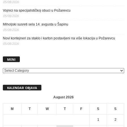
05/08/2026
Vojnici na specijalističkoj obuci u Požarevcu
05/08/2026
Miholjski susreti sela 14. avgusta u Šapinu
05/08/2026
Novi kontejneri za staklo i karton postavljeni na više lokacija u Požarevcu
05/08/2026
MENI
MENI
KALENDAR OBJAVA
August 2026
M
T
W
T
F
S
S
1
2