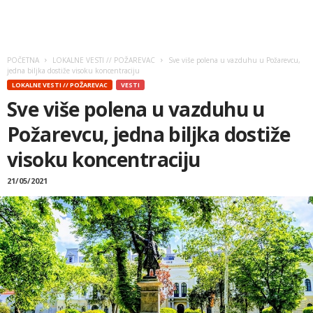
POČETNA
LOKALNE VESTI // POŽAREVAC
Sve više polena u vazduhu u Požarevcu,
jedna biljka dostiže visoku koncentraciju
LOKALNE VESTI // POŽAREVAC
VESTI
Sve više polena u vazduhu u
Požarevcu, jedna biljka dostiže
visoku koncentraciju
21/05/2021