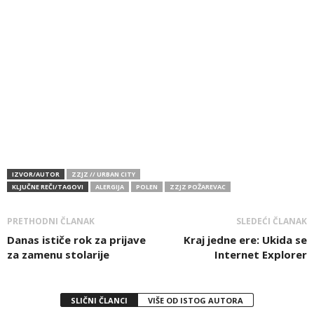
IZVOR/AUTOR
ZZJZ // URBAN CITY
KLJUČNE REČI/TAGOVI
ALERGIJA
POLEN
ZZJZ POŽAREVAC
PRETHODNI ČLANAK
SLEDEĆI ČLANAK
Danas ističe rok za prijave
Kraj jedne ere: Ukida se
za zamenu stolarije
Internet Explorer
SLIČNI ČLANCI
VIŠE OD ISTOG AUTORA