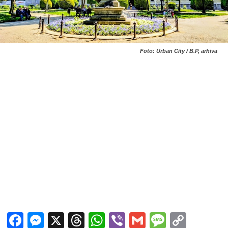
Foto: Urban City / B.P, arhiva
Facebook
Messenger
X
Threads
WhatsApp
Viber
Gmail
Messag
Copy