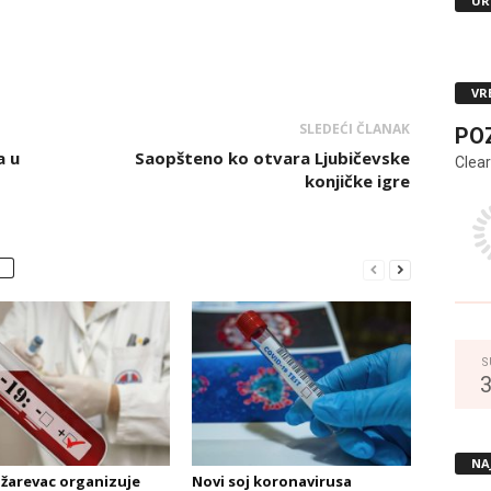
UR
VR
SLEDEĆI ČLANAK
PO
a u
Saopšteno ko otvara Ljubičevske
Clear
konjičke igre
S
NA
žarevac organizuje
Novi soj koronavirusa