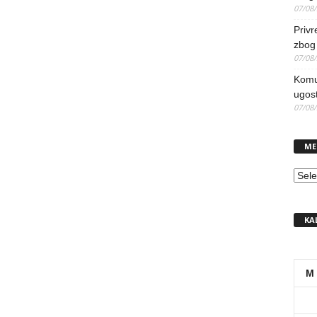
07/08
Priv
zbog 
07/08
Komun
ugost
07/08
ME
MEN
KA
M