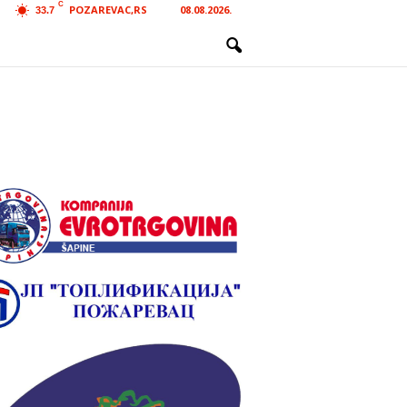
C
POZAREVAC,RS
08.08.2026.
33.7