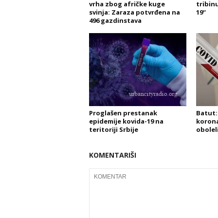
vrha zbog afričke kuge
tribin
svinja: Zaraza potvrđena na
19“
496 gazdinstava
Proglašen prestanak
Batut: 
epidemije kovida-19 na
korona
teritoriji Srbije
obolel
KOMENTARIŠI