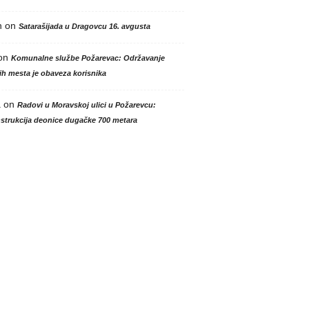
n
on
Satarašijada u Dragovcu 16. avgusta
on
Komunalne službe Požarevac: Održavanje
h mesta je obaveza korisnika
a
on
Radovi u Moravskoj ulici u Požarevcu:
strukcija deonice dugačke 700 metara