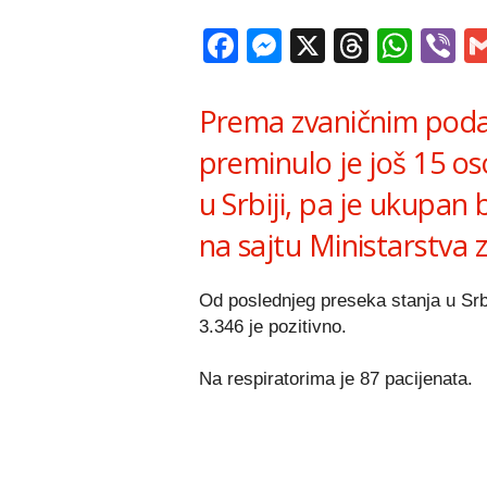
Facebook
Messenger
X
Thread
Wha
V
Prema zvaničnim poda
preminulo je još 15 o
u Srbiji, pa je ukupan 
na sajtu Ministarstva z
Od poslednjeg preseka stanja u Srbi
3.346 je pozitivno.
Na respiratorima je 87 pacijenata.