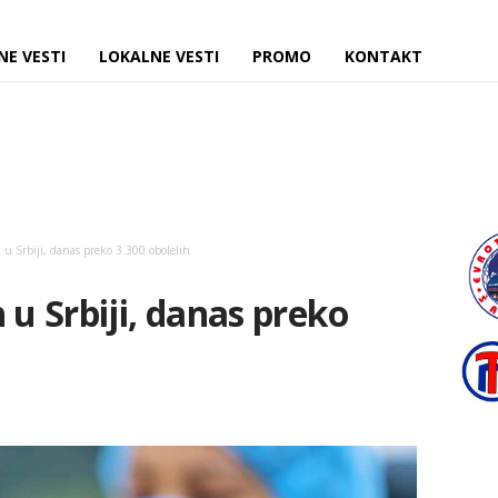
NE VESTI
LOKALNE VESTI
PROMO
KONTAKT
 u Srbiji, danas preko 3.300 obolelih
 u Srbiji, danas preko