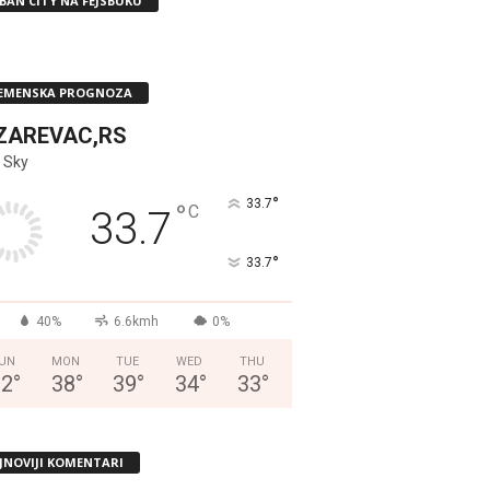
BAN CITY NA FEJSBUKU
EMENSKA PROGNOZA
ZAREVAC,RS
 Sky
°
33.7
°
C
33.7
°
33.7
40%
6.6kmh
0%
UN
MON
TUE
WED
THU
32
°
38
°
39
°
34
°
33
°
JNOVIJI KOMENTARI