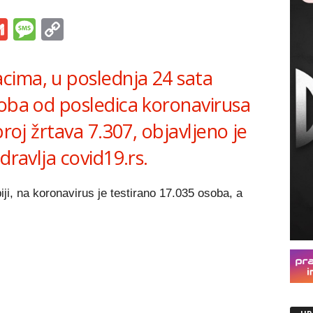
s
tsApp
iber
Gmail
Message
Copy
Link
cima, u poslednja 24 sata
soba od posledica koronavirusa
broj žrtava 7.307, objavljeno je
dravlja covid19.rs.
ji, na koronavirus je testirano 17.035 osoba, a