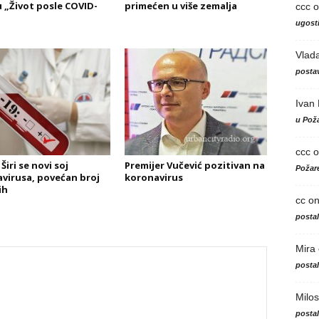
u „Život posle COVID-
primećen u više zemalja
ccc
o
ugosti
Vlad
postav
Ivan
u Poža
ccc
o
Širi se novi soj
Premijer Vučević pozitivan na
Požare
virusa, povećan broj
koronavirus
ih
cc
o
posta
Mira
posta
Milos
posta