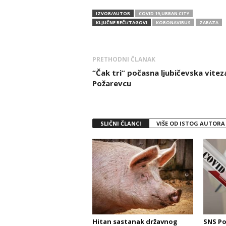
IZVOR/AUTOR
COVID 19,URBAN CITY
KLJUČNE REČI/TAGOVI
KORONAVIRUS
ZARAZA
PRETHODNI ČLANAK
“Čak tri” počasna ljubičevska vitez
Požarevcu
SLIČNI ČLANCI
VIŠE OD ISTOG AUTORA
Hitan sastanak državnog
SNS Po