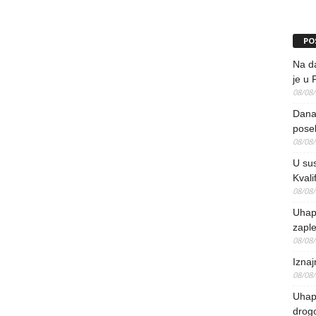
PO
Na da
je u 
08/08
Danas
pose
08/08
U sus
Kvali
08/08
Uhap
zaple
08/08
Iznaj
08/08
Uhapš
drog