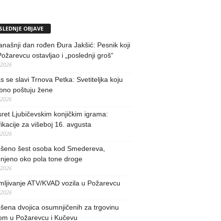
SLEDNJE OBJAVE
našnji dan rođen Đura Jakšić: Pesnik koji
Požarevcu ostavljao i „poslednji groš“
/2026
 se slavi Trnova Petka: Svetiteljka koju
bno poštuju žene
/2026
ret Ljubičevskim konjičkim igrama:
fikacije za višeboj 16. avgusta
/2026
šeno šest osoba kod Smedereva,
njeno oko pola tone droge
/2026
mljivanje ATV/KVAD vozila u Požarevcu
/2026
ena dvojica osumnjičenih za trgovinu
om u Požarevcu i Kučevu