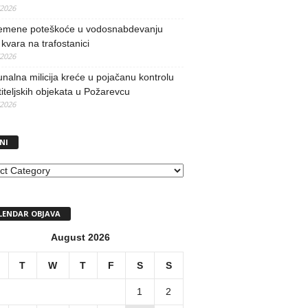
/2026
remene poteškoće u vodosnabdevanju
kvara na trafostanici
/2026
alna milicija kreće u pojačanu kontrolu
iteljskih objekata u Požarevcu
/2026
NI
I
LENDAR OBJAVA
August 2026
T
W
T
F
S
S
1
2