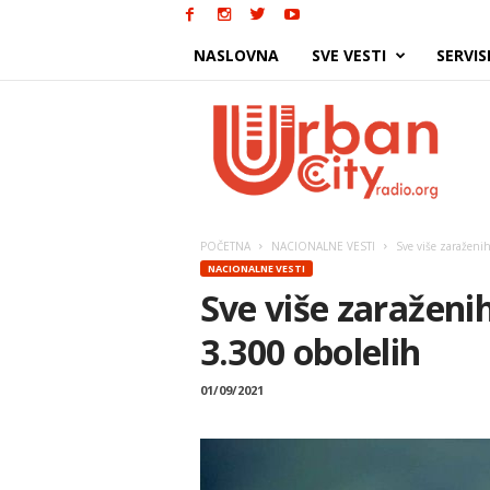
NASLOVNA
SVE VESTI
SERVIS
Urban
City
POČETNA
NACIONALNE VESTI
Sve više zaraženih
NACIONALNE VESTI
Sve više zaraženih
3.300 obolelih
01/09/2021