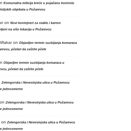
n
Komunalna milicija kreće u pojačanu kontrolu
teljskih objekata u Požarevcu
an
on
Novi kontejneri za staklo i karton
ljeni na više lokacija u Požarevcu
 Mlakar
on
Objavljen termin suzbijanja komaraca
revcu, pčelari da zaštite pčele
n
Objavljen termin suzbijanja komaraca u
vcu, pčelari da zaštite pčele
n
Zelengorska i Nevesinjska ulica u Požarevcu
le jednosmerne
on
Zelengorska i Nevesinjska ulica u Požarevcu
le jednosmerne
on
Zelengorska i Nevesinjska ulica u Požarevcu
le jednosmerne