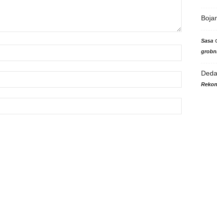
Boja
Sasa
grobni
Ded
Rekon