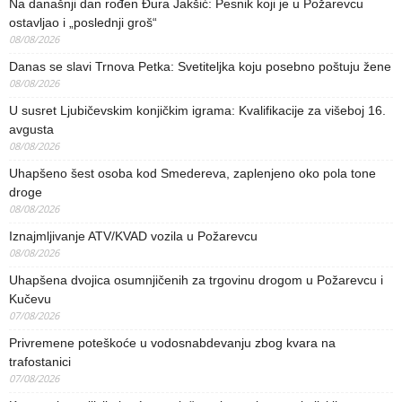
Na današnji dan rođen Đura Jakšić: Pesnik koji je u Požarevcu
ostavljao i „poslednji groš“
08/08/2026
Danas se slavi Trnova Petka: Svetiteljka koju posebno poštuju žene
08/08/2026
U susret Ljubičevskim konjičkim igrama: Kvalifikacije za višeboj 16.
avgusta
08/08/2026
Uhapšeno šest osoba kod Smedereva, zaplenjeno oko pola tone
droge
08/08/2026
Iznajmljivanje ATV/KVAD vozila u Požarevcu
08/08/2026
Uhapšena dvojica osumnjičenih za trgovinu drogom u Požarevcu i
Kučevu
07/08/2026
Privremene poteškoće u vodosnabdevanju zbog kvara na
trafostanici
07/08/2026