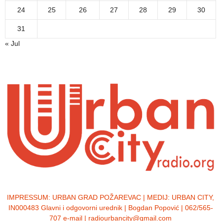
24
25
26
27
28
29
30
31
« Jul
IMPRESSUM:
URBAN GRAD POŽAREVAC | MEDIJ: URBAN CITY,
IN000483 Glavni i odgovorni urednik | Bogdan Popović | 062/565-
707 e-mail | radiourbancity@gmail.com