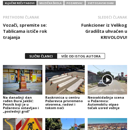
KLJUČNE REČI/TAGOVI
MUZIČKA ŠKOLA
POZAREVAC
SVETOSAVSKI DANI
PRETHODNI ČLANAK
SLEDEĆI ČLANAK
Vozači, spremite se:
Funkcioner iz Velikog
Tablicama ističe rok
Gradišta uhvaćen u
trajanja
KRIVOLOVU!
SLIČNI ČLANCI
VIŠE OD ISTOG AUTORA
Na današnji dan
Raskrsnica u centru
Nesvakidašnja scena
rođen Đura Jakšić:
Požarevca privremeno
u Požarevcu:
Pesnik koji je u
otvorena, radovi i
Automobilu otpao
Požarevcu ostavljao i
tokom noći
točak usred vožnje
„poslednji groš“