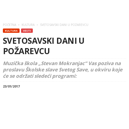
POČETNA
KULTURA
SVETOSAVSKI DANI U POŽAREVCU
KULTURA
VESTI
SVETOSAVSKI DANI U
POŽAREVCU
Muzička škola „Stevan Mokranjac“ Vas poziva na
proslavu Školske slave Svetog Save, u okviru koje
će se održati sledeći programi:
23/01/2017