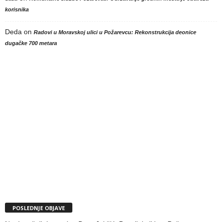
korisnika
Deda
on
Radovi u Moravskoj ulici u Požarevcu: Rekonstrukcija deonice
dugačke 700 metara
POSLEDNJE OBJAVE