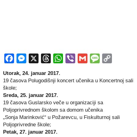
Facebook
Messenger
X
Threads
WhatsApp
Viber
Gmail
Messag
Copy
Link
Utorak, 24. januar 2017.
19 časova Polugodišnji koncert učenika u Koncertnoj sali
škole;
Sreda, 25. januar 2017.
19 časova Guslarsko veče u organizaciji sa
Poljoprivrednom školom sa domom učenika
„Sonja Marinković“ u Požarevcu, u Fiskulturnoj sali
Poljoprivredne škole;
Petak, 27. januar 2017.