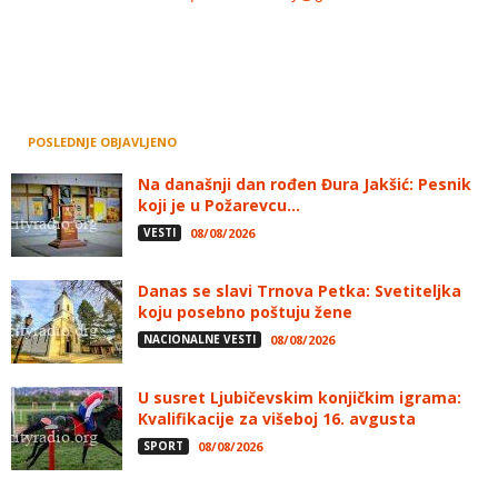
POSLEDNJE OBJAVLJENO
Na današnji dan rođen Đura Jakšić: Pesnik
koji je u Požarevcu...
VESTI
08/08/2026
Danas se slavi Trnova Petka: Svetiteljka
koju posebno poštuju žene
NACIONALNE VESTI
08/08/2026
U susret Ljubičevskim konjičkim igrama:
Kvalifikacije za višeboj 16. avgusta
SPORT
08/08/2026