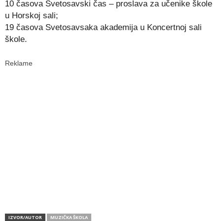
10 časova Svetosavski čas – proslava za učenike škole
u Horskoj sali;
19 časova Svetosavsaka akademija u Koncertnoj sali
škole.
Reklame
IZVOR/AUTOR
MUZIČKA ŠKOLA