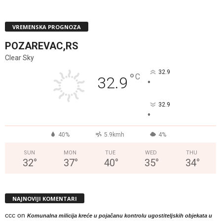
VREMENSKA PROGNOZA
POZAREVAC,RS
Clear Sky
32.9
°
C
32.9
°
32.9
°
40%
5.9kmh
4%
SUN
MON
TUE
WED
THU
32
°
37
°
40
°
35
°
34
°
NAJNOVIJI KOMENTARI
ccc
on
Komunalna milicija kreće u pojačanu kontrolu ugostiteljskih objekata u