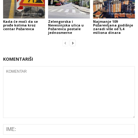
Kada će moći da se
Zelengorska i
Najmanje 109
prođe kolima kroz
Nevesinjska ulica u
Požarevljana godišnje
centar Požarevca
Požarevcu postale
zaradi više od 5,4
jednosmerne
miliona dinara
KOMENTARIŠI