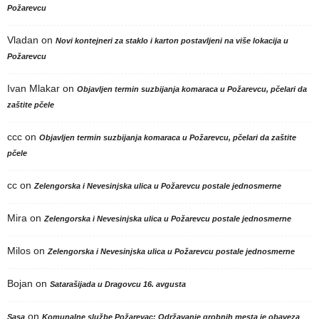
Požarevcu
Vladan
on
Novi kontejneri za staklo i karton postavljeni na više lokacija u
Požarevcu
Ivan Mlakar
on
Objavljen termin suzbijanja komaraca u Požarevcu, pčelari da
zaštite pčele
ccc
on
Objavljen termin suzbijanja komaraca u Požarevcu, pčelari da zaštite
pčele
cc
on
Zelengorska i Nevesinjska ulica u Požarevcu postale jednosmerne
Mira
on
Zelengorska i Nevesinjska ulica u Požarevcu postale jednosmerne
Milos
on
Zelengorska i Nevesinjska ulica u Požarevcu postale jednosmerne
Bojan
on
Satarašijada u Dragovcu 16. avgusta
on
Sasa
Komunalne službe Požarevac: Održavanje grobnih mesta je obaveza