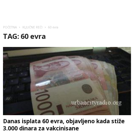
POČETNA
KLJUČNE REČI
60 evra
TAG: 60 evra
Danas isplata 60 evra, objavljeno kada stiže
3.000 dinara za vakcinisane