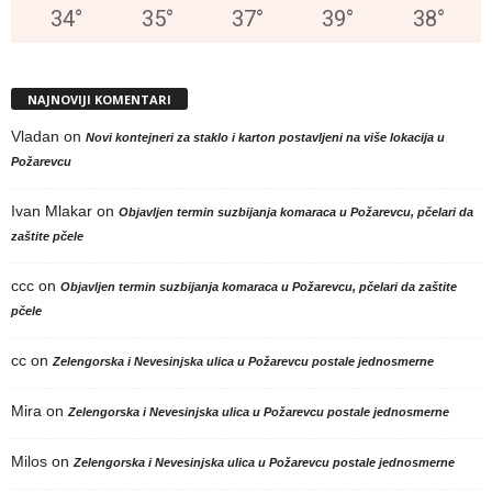
34
°
35
°
37
°
39
°
38
°
NAJNOVIJI KOMENTARI
Vladan
on
Novi kontejneri za staklo i karton postavljeni na više lokacija u
Požarevcu
Ivan Mlakar
on
Objavljen termin suzbijanja komaraca u Požarevcu, pčelari da
zaštite pčele
ccc
on
Objavljen termin suzbijanja komaraca u Požarevcu, pčelari da zaštite
pčele
cc
on
Zelengorska i Nevesinjska ulica u Požarevcu postale jednosmerne
Mira
on
Zelengorska i Nevesinjska ulica u Požarevcu postale jednosmerne
Milos
on
Zelengorska i Nevesinjska ulica u Požarevcu postale jednosmerne