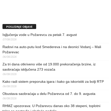
POSLEDNJE OBJAVE
Isjljučenja vode u Požarevcu za petak 7. avgust
07/08/2026
Radovi na auto-putu kod Smedereva i na deonici Vodanj – Mali
Požarevac
06/08/2026
Za tri dana otkriveno više od 19.000 prekoračenja brzine, iz
saobraćaja isključena 273 vozača
06/08/2026
Kako radi sistem preporuka igara i kako ga iskoristiti za bolji RTP
06/08/2026
Obustava saobraćaja u delu Požarevca od 7. do 9. avgusta
06/08/2026
RHMZ upozorava: U Požarevcu danas oko 38 stepeni, toplotni