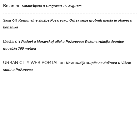
Bojan
on
Satarašijada u Dragovcu 16. avgusta
on
Sasa
Komunalne službe Požarevac: Održavanje grobnih mesta je obaveza
korisnika
Deda
on
Radovi u Moravskoj ulici u Požarevcu: Rekonstrukcija deonice
dugačke 700 metara
URBAN CITY WEB PORTAL
on
Nova sudija stupila na dužnost u Višem
sudu u Požarevcu