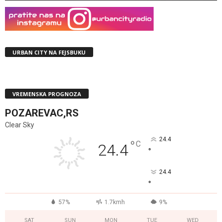
URBAN CITY NA FEJSBUKU
VREMENSKA PROGNOZA
POZAREVAC,RS
Clear Sky
24.4
°
C
24.4
°
24.4
°
57%
1.7kmh
9%
SAT
SUN
MON
TUE
WED