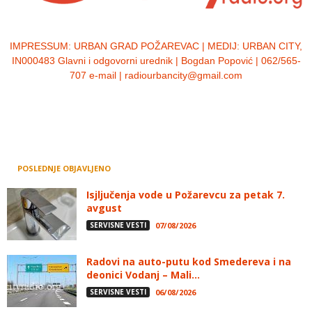
IMPRESSUM:
URBAN GRAD POŽAREVAC | MEDIJ: URBAN CITY,
IN000483 Glavni i odgovorni urednik | Bogdan Popović | 062/565-
707 e-mail | radiourbancity@gmail.com
POSLEDNJE OBJAVLJENO
Isjljučenja vode u Požarevcu za petak 7.
avgust
SERVISNE VESTI
07/08/2026
Radovi na auto-putu kod Smedereva i na
deonici Vodanj – Mali...
SERVISNE VESTI
06/08/2026