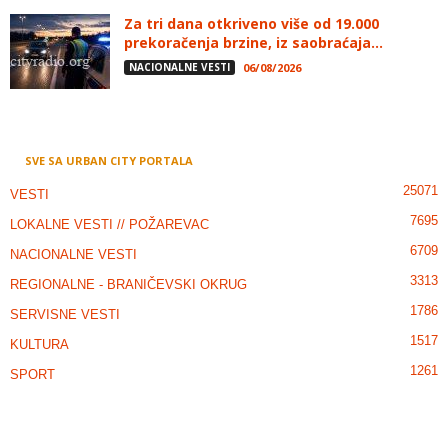
Za tri dana otkriveno više od 19.000
prekoračenja brzine, iz saobraćaja...
NACIONALNE VESTI
06/08/2026
SVE SA URBAN CITY PORTALA
25071
VESTI
7695
LOKALNE VESTI // POŽAREVAC
6709
NACIONALNE VESTI
3313
REGIONALNE - BRANIČEVSKI OKRUG
1786
SERVISNE VESTI
1517
KULTURA
1261
SPORT