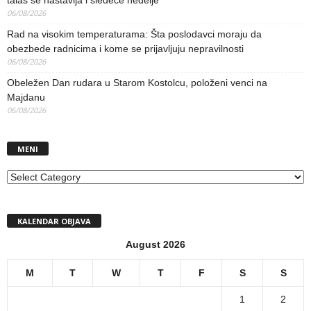
talas se nastavlja i sledeće nedelje
06/08/2026
Rad na visokim temperaturama: Šta poslodavci moraju da
obezbede radnicima i kome se prijavljuju nepravilnosti
06/08/2026
Obeležen Dan rudara u Starom Kostolcu, položeni venci na
Majdanu
06/08/2026
MENI
MENI
KALENDAR OBJAVA
August 2026
M
T
W
T
F
S
S
1
2