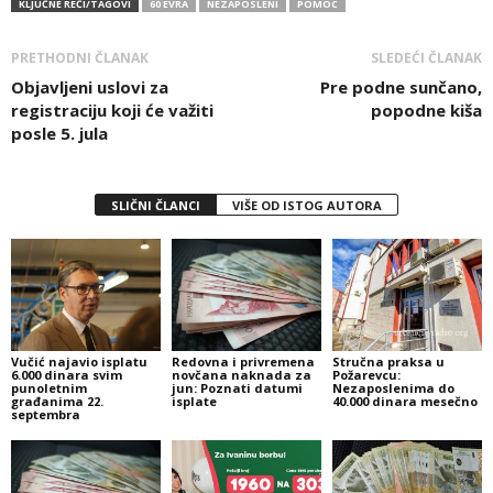
KLJUČNE REČI/TAGOVI
60 EVRA
NEZAPOSLENI
POMOC
PRETHODNI ČLANAK
SLEDEĆI ČLANAK
Objavljeni uslovi za
Pre podne sunčano,
registraciju koji će važiti
popodne kiša
posle 5. jula
SLIČNI ČLANCI
VIŠE OD ISTOG AUTORA
Vučić najavio isplatu
Redovna i privremena
Stručna praksa u
6.000 dinara svim
novčana naknada za
Požarevcu:
punoletnim
jun: Poznati datumi
Nezaposlenima do
građanima 22.
isplate
40.000 dinara mesečno
septembra