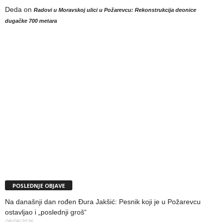
Deda
on
Radovi u Moravskoj ulici u Požarevcu: Rekonstrukcija deonice
dugačke 700 metara
POSLEDNJE OBJAVE
Na današnji dan rođen Đura Jakšić: Pesnik koji je u Požarevcu
ostavljao i „poslednji groš“
08/08/2026