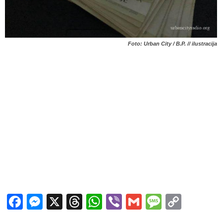
Foto: Urban City / B.P. // ilustracija
Facebook
Messenger
X
Threads
WhatsApp
Viber
Gmail
Messag
Copy
Link