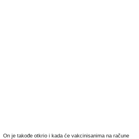
On je takođe otkrio i kada će vakcinisanima na račune