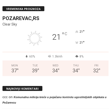
VREMENSKA PROGNOZA
POZAREVAC,RS
Clear Sky
°
21
°
C
21
°
21
60%
1.3kmh
8%
MON
TUE
WED
THU
FRI
37
°
39
°
34
°
34
°
32
°
NAJNOVIJI KOMENTARI
ccc
on
Komunalna milicija kreće u pojačanu kontrolu ugostiteljskih objekata u
Požarevcu