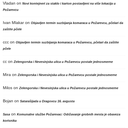
Vladan
on
Novi kontejneri za staklo i karton postavljeni na više lokacija u
Požarevcu
Ivan Mlakar
on
Objavljen termin suzbijanja komaraca u Požarevcu, pčelari da
zaštite pčele
ccc
on
Objavljen termin suzbijanja komaraca u Požarevcu, pčelari da zaštite
pčele
cc
on
Zelengorska i Nevesinjska ulica u Požarevcu postale jednosmerne
Mira
on
Zelengorska i Nevesinjska ulica u Požarevcu postale jednosmerne
Milos
on
Zelengorska i Nevesinjska ulica u Požarevcu postale jednosmerne
Bojan
on
Satarašijada u Dragovcu 16. avgusta
on
Sasa
Komunalne službe Požarevac: Održavanje grobnih mesta je obaveza
korisnika