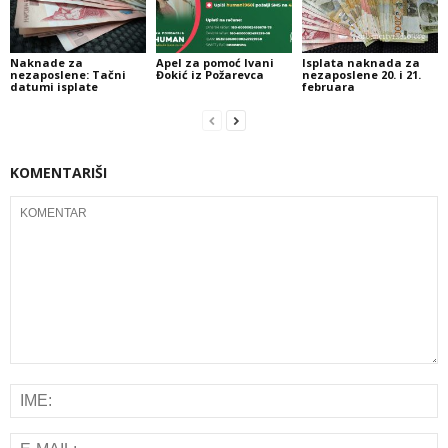
Naknade za
Apel za pomoć Ivani
Isplata naknada za
nezaposlene: Tačni
Đokić iz Požarevca
nezaposlene 20. i 21.
datumi isplate
februara
KOMENTARIŠI