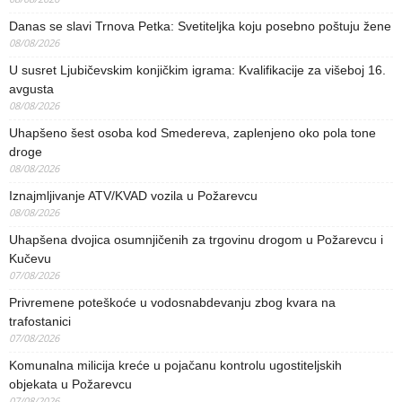
Danas se slavi Trnova Petka: Svetiteljka koju posebno poštuju žene
08/08/2026
U susret Ljubičevskim konjičkim igrama: Kvalifikacije za višeboj 16.
avgusta
08/08/2026
Uhapšeno šest osoba kod Smedereva, zaplenjeno oko pola tone
droge
08/08/2026
Iznajmljivanje ATV/KVAD vozila u Požarevcu
08/08/2026
Uhapšena dvojica osumnjičenih za trgovinu drogom u Požarevcu i
Kučevu
07/08/2026
Privremene poteškoće u vodosnabdevanju zbog kvara na
trafostanici
07/08/2026
Komunalna milicija kreće u pojačanu kontrolu ugostiteljskih
objekata u Požarevcu
07/08/2026