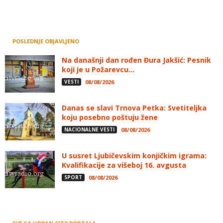
POSLEDNJE OBJAVLJENO
Na današnji dan rođen Đura Jakšić: Pesnik
koji je u Požarevcu...
VESTI
08/08/2026
Danas se slavi Trnova Petka: Svetiteljka
koju posebno poštuju žene
NACIONALNE VESTI
08/08/2026
U susret Ljubičevskim konjičkim igrama:
Kvalifikacije za višeboj 16. avgusta
SPORT
08/08/2026