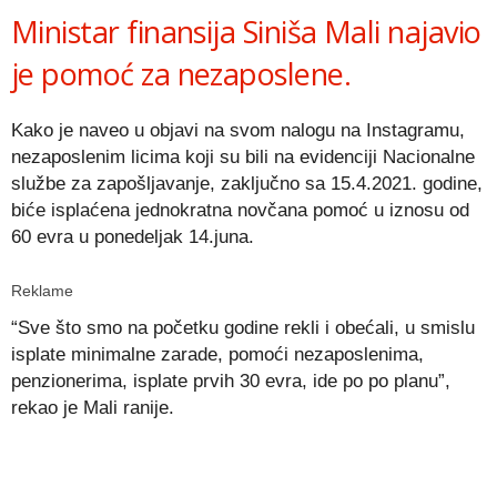
Ministar finansija Siniša Mali najavio
je pomoć za nezaposlene.
Kako je naveo u objavi na svom nalogu na Instagramu,
nezaposlenim licima koji su bili na evidenciji Nacionalne
službe za zapošljavanje, zaključno sa 15.4.2021. godine,
biće isplaćena jednokratna novčana pomoć u iznosu od
60 evra u ponedeljak 14.juna.
Reklame
“Sve što smo na početku godine rekli i obećali, u smislu
isplate minimalne zarade, pomoći nezaposlenima,
penzionerima, isplate prvih 30 evra, ide po po planu”,
rekao je Mali ranije.