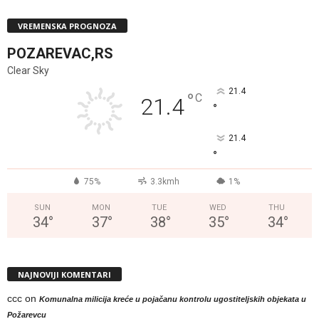
VREMENSKA PROGNOZA
POZAREVAC,RS
Clear Sky
21.4
°
C
21.4
°
21.4
°
75%
3.3kmh
1%
SUN
MON
TUE
WED
THU
34
°
37
°
38
°
35
°
34
°
NAJNOVIJI KOMENTARI
ccc
on
Komunalna milicija kreće u pojačanu kontrolu ugostiteljskih objekata u
Požarevcu