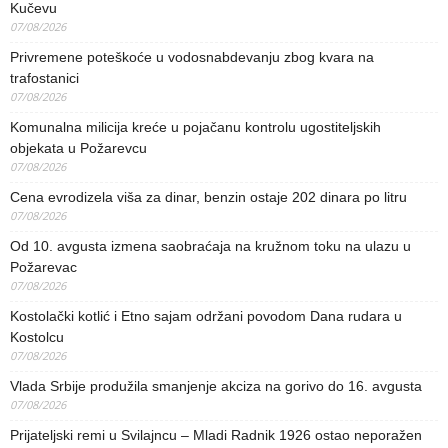
Kučevu
07/08/2026
Privremene poteškoće u vodosnabdevanju zbog kvara na
trafostanici
07/08/2026
Komunalna milicija kreće u pojačanu kontrolu ugostiteljskih
objekata u Požarevcu
07/08/2026
Cena evrodizela viša za dinar, benzin ostaje 202 dinara po litru
07/08/2026
Od 10. avgusta izmena saobraćaja na kružnom toku na ulazu u
Požarevac
07/08/2026
Kostolački kotlić i Etno sajam održani povodom Dana rudara u
Kostolcu
07/08/2026
Vlada Srbije produžila smanjenje akciza na gorivo do 16. avgusta
07/08/2026
Prijateljski remi u Svilajncu – Mladi Radnik 1926 ostao neporažen