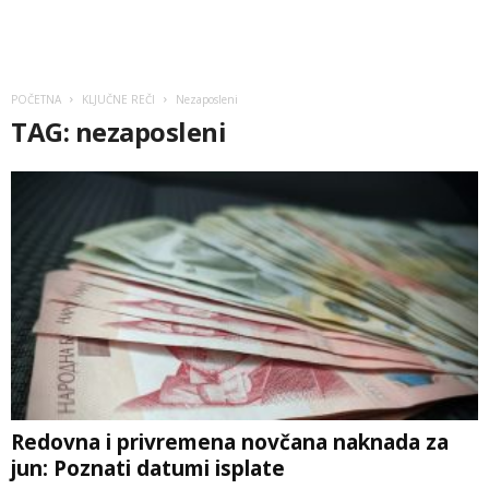
POČETNA
KLJUČNE REČI
Nezaposleni
TAG: nezaposleni
Redovna i privremena novčana naknada za
jun: Poznati datumi isplate