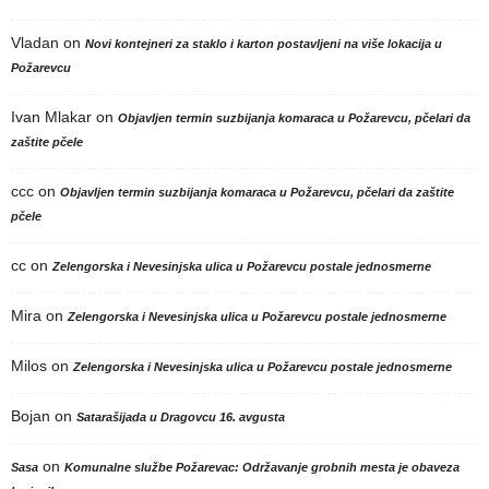
Vladan
on
Novi kontejneri za staklo i karton postavljeni na više lokacija u
Požarevcu
Ivan Mlakar
on
Objavljen termin suzbijanja komaraca u Požarevcu, pčelari da
zaštite pčele
ccc
on
Objavljen termin suzbijanja komaraca u Požarevcu, pčelari da zaštite
pčele
cc
on
Zelengorska i Nevesinjska ulica u Požarevcu postale jednosmerne
Mira
on
Zelengorska i Nevesinjska ulica u Požarevcu postale jednosmerne
Milos
on
Zelengorska i Nevesinjska ulica u Požarevcu postale jednosmerne
Bojan
on
Satarašijada u Dragovcu 16. avgusta
on
Sasa
Komunalne službe Požarevac: Održavanje grobnih mesta je obaveza