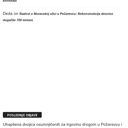
korisnika
Deda
on
Radovi u Moravskoj ulici u Požarevcu: Rekonstrukcija deonice
dugačke 700 metara
POSLEDNJE OBJAVE
Uhapšena dvojica osumnjičenih za trgovinu drogom u Požarevcu i