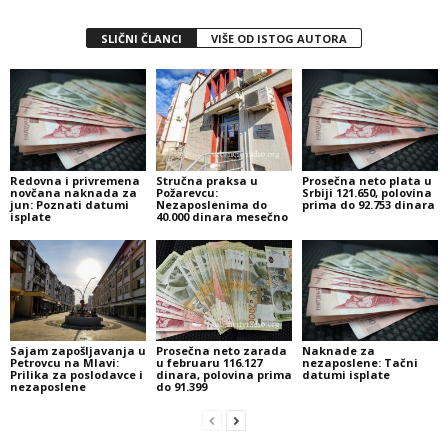
SLIČNI ČLANCI
VIŠE OD ISTOG AUTORA
Redovna i privremena
Stručna praksa u
Prosečna neto plata u
novčana naknada za
Požarevcu:
Srbiji 121.650, polovina
jun: Poznati datumi
Nezaposlenima do
prima do 92.753 dinara
isplate
40.000 dinara mesečno
Sajam zapošljavanja u
Prosečna neto zarada
Naknade za
Petrovcu na Mlavi:
u februaru 116.127
nezaposlene: Tačni
Prilika za poslodavce i
dinara, polovina prima
datumi isplate
nezaposlene
do 91.399