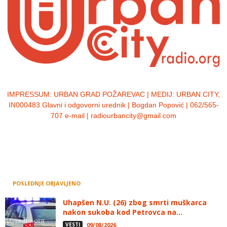
IMPRESSUM:
URBAN GRAD POŽAREVAC | MEDIJ: URBAN CITY,
IN000483 Glavni i odgovorni urednik | Bogdan Popović | 062/565-
707 e-mail | radiourbancity@gmail.com
POSLEDNJE OBJAVLJENO
Uhapšen N.U. (26) zbog smrti muškarca
nakon sukoba kod Petrovca na...
VESTI
09/08/2026