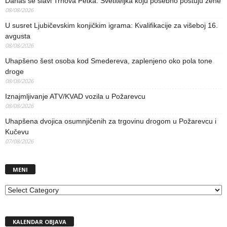
Danas se slavi Trnova Petka: Svetiteljka koju posebno poštuju žene
08/08/2026
U susret Ljubičevskim konjičkim igrama: Kvalifikacije za višeboj 16.
avgusta
08/08/2026
Uhapšeno šest osoba kod Smedereva, zaplenjeno oko pola tone
droge
08/08/2026
Iznajmljivanje ATV/KVAD vozila u Požarevcu
08/08/2026
Uhapšena dvojica osumnjičenih za trgovinu drogom u Požarevcu i
Kučevu
07/08/2026
MENI
MENI
KALENDAR OBJAVA