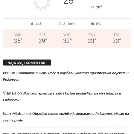
28
°
28
44%
3.1kmh
0%
MON
TUE
WED
THU
FRI
35
°
39
°
32
°
33
°
33
°
NAJNOVIJI KOMENTARI
ccc
on
Komunalna milicija kreće u pojačanu kontrolu ugostiteljskih objekata u
Požarevcu
Vladan
on
Novi kontejneri za staklo i karton postavljeni na više lokacija u
Požarevcu
Ivan Mlakar
on
Objavljen termin suzbijanja komaraca u Požarevcu, pčelari da
zaštite pčele
ccc
on