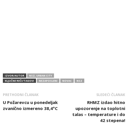
IZVOR/AUTOR
NSZ, URBAN CITY
KLJUČNE REČI/TAGOVI
NEZAPOSLENI
NOVAC
NSZ
PRETHODNI ČLANAK
SLEDEĆI ČLANAK
U Požarevcu u ponedeljak
RHMZ izdao hitno
zvanično izmereno 38,4°C
upozorenje na toplotni
talas – temperature i do
42 stepena!