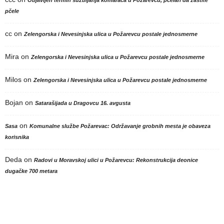
Objavljen termin suzbijanja komaraca u Požarevcu, pčelari da zaštite
pčele
cc
on
Zelengorska i Nevesinjska ulica u Požarevcu postale jednosmerne
Mira
on
Zelengorska i Nevesinjska ulica u Požarevcu postale jednosmerne
Milos
on
Zelengorska i Nevesinjska ulica u Požarevcu postale jednosmerne
Bojan
on
Satarašijada u Dragovcu 16. avgusta
on
Sasa
Komunalne službe Požarevac: Održavanje grobnih mesta je obaveza
korisnika
Deda
on
Radovi u Moravskoj ulici u Požarevcu: Rekonstrukcija deonice
dugačke 700 metara