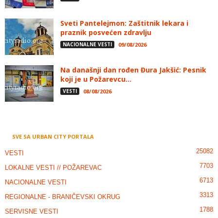
Sveti Pantelejmon: Zaštitnik lekara i
praznik posvećen zdravlju
NACIONALNE VESTI
09/08/2026
Na današnji dan rođen Đura Jakšić: Pesnik
koji je u Požarevcu...
VESTI
08/08/2026
SVE SA URBAN CITY PORTALA
25082
VESTI
7703
LOKALNE VESTI // POŽAREVAC
6713
NACIONALNE VESTI
3313
REGIONALNE - BRANIČEVSKI OKRUG
1788
SERVISNE VESTI