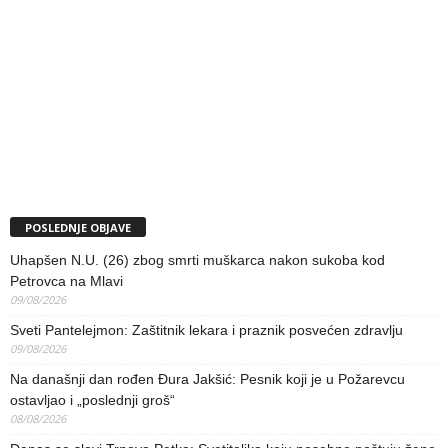
POSLEDNJE OBJAVE
Uhapšen N.U. (26) zbog smrti muškarca nakon sukoba kod
Petrovca na Mlavi
09/08/2026
Sveti Pantelejmon: Zaštitnik lekara i praznik posvećen zdravlju
09/08/2026
Na današnji dan rođen Đura Jakšić: Pesnik koji je u Požarevcu
ostavljao i „poslednji groš“
08/08/2026