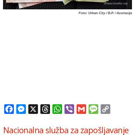
Foto: Urban City / B.P. / ilustracija
Facebook
Messenger
X
Threads
WhatsApp
Viber
Gmail
Messag
Copy
Link
Nacionalna služba za zapošljavanje