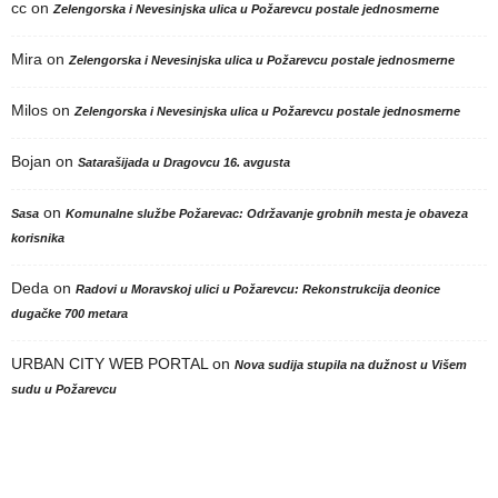
cc
on
Zelengorska i Nevesinjska ulica u Požarevcu postale jednosmerne
Mira
on
Zelengorska i Nevesinjska ulica u Požarevcu postale jednosmerne
Milos
on
Zelengorska i Nevesinjska ulica u Požarevcu postale jednosmerne
Bojan
on
Satarašijada u Dragovcu 16. avgusta
on
Sasa
Komunalne službe Požarevac: Održavanje grobnih mesta je obaveza
korisnika
Deda
on
Radovi u Moravskoj ulici u Požarevcu: Rekonstrukcija deonice
dugačke 700 metara
URBAN CITY WEB PORTAL
on
Nova sudija stupila na dužnost u Višem
sudu u Požarevcu