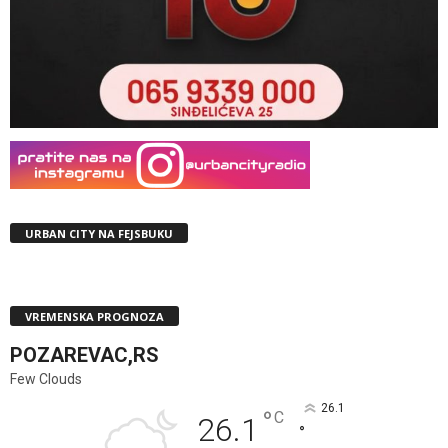
URBAN CITY NA FEJSBUKU
VREMENSKA PROGNOZA
POZAREVAC,RS
Few Clouds
26.1
°
C
26.1
°