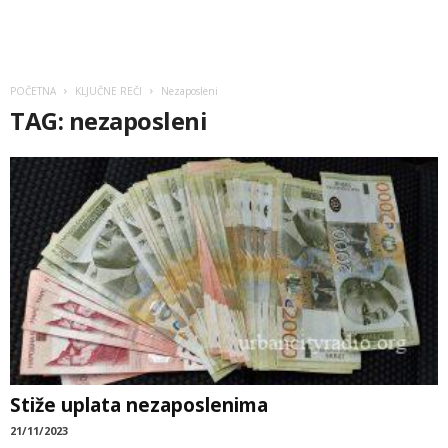
POČETNA
KLJUČNE REČI
Nezaposleni
TAG: nezaposleni
Stiže uplata nezaposlenima
21/11/2023