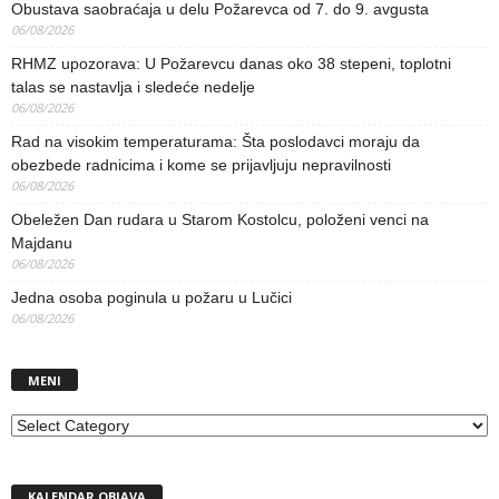
Obustava saobraćaja u delu Požarevca od 7. do 9. avgusta
06/08/2026
RHMZ upozorava: U Požarevcu danas oko 38 stepeni, toplotni
talas se nastavlja i sledeće nedelje
06/08/2026
Rad na visokim temperaturama: Šta poslodavci moraju da
obezbede radnicima i kome se prijavljuju nepravilnosti
06/08/2026
Obeležen Dan rudara u Starom Kostolcu, položeni venci na
Majdanu
06/08/2026
Jedna osoba poginula u požaru u Lučici
06/08/2026
MENI
MENI
KALENDAR OBJAVA