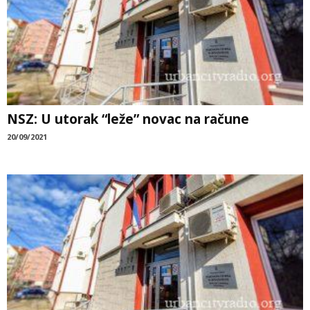
NSZ: U utorak “leže” novac na račune
20/09/2021