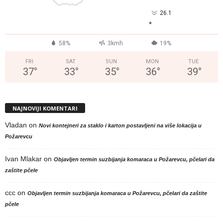
26.1
°
58%
3kmh
19%
FRI
SAT
SUN
MON
TUE
37
°
33
°
35
°
36
°
39
°
NAJNOVIJI KOMENTARI
Vladan
on
Novi kontejneri za staklo i karton postavljeni na više lokacija u
Požarevcu
Ivan Mlakar
on
Objavljen termin suzbijanja komaraca u Požarevcu, pčelari da
zaštite pčele
ccc
on
Objavljen termin suzbijanja komaraca u Požarevcu, pčelari da zaštite
pčele