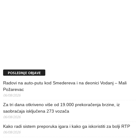
POSLEDNJE OBJAVE
Radovi na auto-putu kod Smedereva i na deonici Vodanj – Mali
Požarevac
06/08/2026
Za tri dana otkriveno više od 19.000 prekoračenja brzine, iz
saobraćaja isključena 273 vozača
06/08/2026
Kako radi sistem preporuka igara i kako ga iskoristiti za bolji RTP
06/08/2026