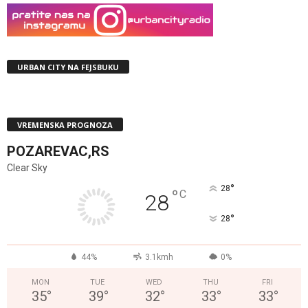
URBAN CITY NA FEJSBUKU
VREMENSKA PROGNOZA
POZAREVAC,RS
Clear Sky
°
28
°
C
28
°
28
44%
3.1kmh
0%
MON
TUE
WED
THU
FRI
35
°
39
°
32
°
33
°
33
°