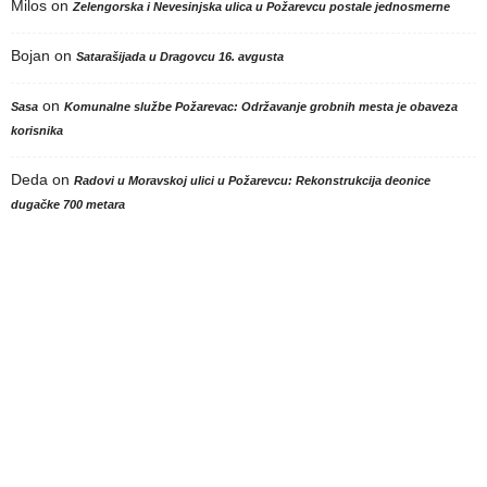
Milos
on
Zelengorska i Nevesinjska ulica u Požarevcu postale jednosmerne
Bojan
on
Satarašijada u Dragovcu 16. avgusta
on
Sasa
Komunalne službe Požarevac: Održavanje grobnih mesta je obaveza
korisnika
Deda
on
Radovi u Moravskoj ulici u Požarevcu: Rekonstrukcija deonice
dugačke 700 metara