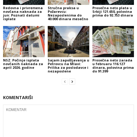
Redovna i privremena
Stručna praksa u
Prosečna neto plata u
novčana naknada za
Požarevcu:
Srbiji 121.650, polovina
jun: Poznati datumi
Nezaposlenima do
prima do 92.753 dinara
isplate
40.000 dinara mesečno
NSZ: Počinje isplata
Sajam zapošljavanja u
Prosečna neto zarada
novčanih naknada za
Petrovcu na Mlavi:
u februaru 116.127
april 2026. godine
Prilika za poslodavce i
dinara, polovina prima
nezaposlene
do 91.399
KOMENTARIŠI