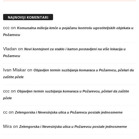
NAJNOVIJI KOMENTARI
ccc
on
Komunalna milicija kreće u pojačanu kontrolu ugostiteljskih objekata u
Požarevcu
Vladan
on
Novi kontejneri za staklo i karton postavljeni na više lokacija u
Požarevcu
Ivan Mlakar
on
Objavljen termin suzbijanja komaraca u Požarevcu, pčelari da
zaštite pčele
ccc
on
Objavljen termin suzbijanja komaraca u Požarevcu, pčelari da zaštite
pčele
cc
on
Zelengorska i Nevesinjska ulica u Požarevcu postale jednosmerne
Mira
on
Zelengorska i Nevesinjska ulica u Požarevcu postale jednosmerne