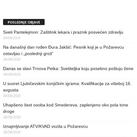
POSLEDNJE OBJAVE
Sveti Pantelejmon: Zaštitnik lekara i praznik posvećen zdravlju
09/08/2026
Na današnji dan rođen Đura Jakšić: Pesnik koji je u Požarevcu
ostavljao i „poslednji groš“
08/08/2026
Danas se slavi Trnova Petka: Svetiteljka koju posebno poštuju žene
08/08/2026
U susret Ljubičevskim konjičkim igrama: Kvalifikacije za višeboj 16.
avgusta
08/08/2026
Uhapšeno šest osoba kod Smedereva, zaplenjeno oko pola tone
droge
08/08/2026
Iznajmljivanje ATV/KVAD vozila u Požarevcu
08/08/2026