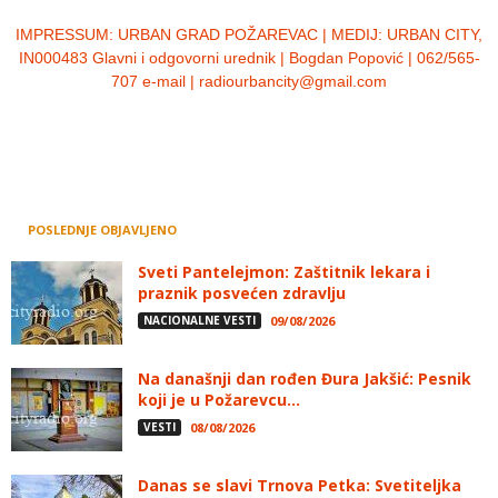
IMPRESSUM:
URBAN GRAD POŽAREVAC | MEDIJ: URBAN CITY,
IN000483 Glavni i odgovorni urednik | Bogdan Popović | 062/565-
707 e-mail | radiourbancity@gmail.com
POSLEDNJE OBJAVLJENO
Sveti Pantelejmon: Zaštitnik lekara i
praznik posvećen zdravlju
NACIONALNE VESTI
09/08/2026
Na današnji dan rođen Đura Jakšić: Pesnik
koji je u Požarevcu...
VESTI
08/08/2026
Danas se slavi Trnova Petka: Svetiteljka