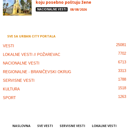
koju posebno poštuju žene
NACIONALNE VESTI
08/08/2026
SVE SA URBAN CITY PORTALA
25081
VESTI
7702
LOKALNE VESTI // POŽAREVAC
6713
NACIONALNE VESTI
3313
REGIONALNE - BRANIČEVSKI OKRUG
1788
SERVISNE VESTI
1518
KULTURA
1263
SPORT
NASLOVNA
SVE VESTI
SERVISNE VESTI
LOKALNE VESTI