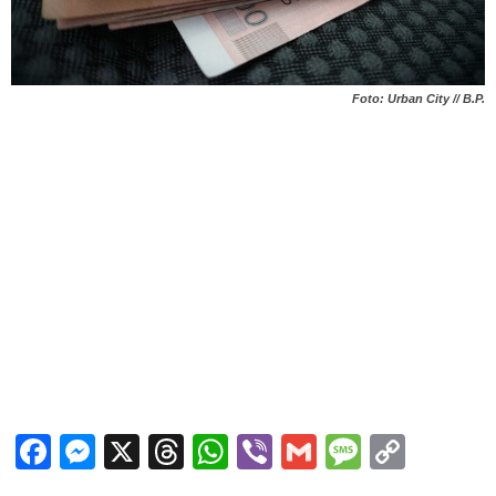
Foto: Urban City // B.P.
Facebook
Messenger
X
Threads
WhatsApp
Viber
Gmail
Messag
Copy
Link