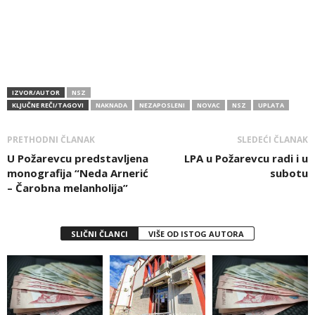
IZVOR/AUTOR
NSZ
KLJUČNE REČI/TAGOVI
NAKNADA
NEZAPOSLENI
NOVAC
NSZ
UPLATA
PRETHODNI ČLANAK
SLEDEĆI ČLANAK
U Požarevcu predstavljena
LPA u Požarevcu radi i u
monografija “Neda Arnerić
subotu
– Čarobna melanholija”
SLIČNI ČLANCI
VIŠE OD ISTOG AUTORA