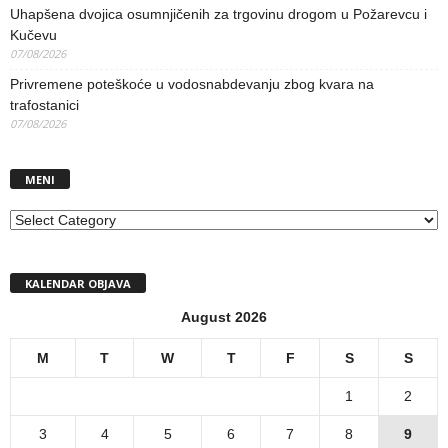
Uhapšena dvojica osumnjičenih za trgovinu drogom u Požarevcu i
Kučevu
07/08/2026
Privremene poteškoće u vodosnabdevanju zbog kvara na
trafostanici
07/08/2026
MENI
MENI
KALENDAR OBJAVA
August 2026
M
T
W
T
F
S
S
1
2
3
4
5
6
7
8
9