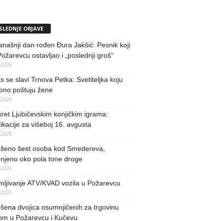
SLEDNJE OBJAVE
našnji dan rođen Đura Jakšić: Pesnik koji
Požarevcu ostavljao i „poslednji groš“
/2026
 se slavi Trnova Petka: Svetiteljka koju
bno poštuju žene
/2026
ret Ljubičevskim konjičkim igrama:
fikacije za višeboj 16. avgusta
/2026
šeno šest osoba kod Smedereva,
njeno oko pola tone droge
/2026
mljivanje ATV/KVAD vozila u Požarevcu
/2026
ena dvojica osumnjičenih za trgovinu
om u Požarevcu i Kučevu