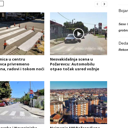
Boja
Sasa
grobni
Ded
Rekon
nica u centru
Nesvakidašnja scena u
vca privremeno
Požarevcu: Automobilu
na, radovi i tokom noći
otpao točak usred vožnje