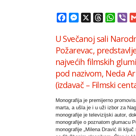
Facebook
Messenger
X
Thread
Wha
V
U Svečanoj sali Narodne
Požarevac, predstavlj
najvećih filmskih glum
pod nazivom, Neda Ar
(izdavač – Filmski centa
Monografija je premijerno promovis
marta, a ušla je i u uži izbor za N
monografije je televizijski autor, do
monografije o poznatom glumacu Pet
monografije „Milena Dravić ili ključ