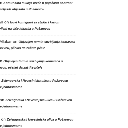
n
Komunalna milicija kreće u pojačanu kontrolu
teljskih objekata u Požarevcu
an
on
Novi kontejneri za staklo i karton
ljeni na više lokacija u Požarevcu
 Mlakar
on
Objavljen termin suzbijanja komaraca
revcu, pčelari da zaštite pčele
n
Objavljen termin suzbijanja komaraca u
vcu, pčelari da zaštite pčele
n
Zelengorska i Nevesinjska ulica u Požarevcu
le jednosmerne
on
Zelengorska i Nevesinjska ulica u Požarevcu
le jednosmerne
on
Zelengorska i Nevesinjska ulica u Požarevcu
le jednosmerne