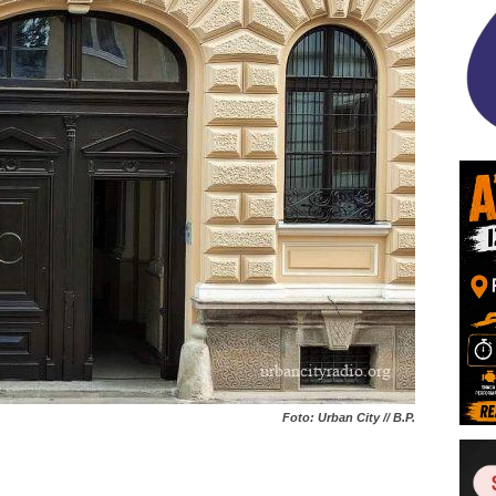
Foto: Urban City // B.P.