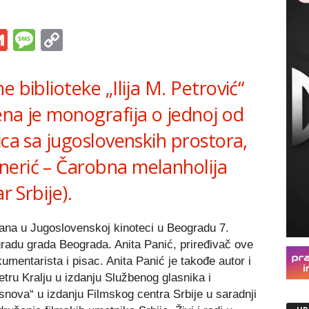
s
tsApp
iber
Gmail
Message
Copy
Link
 biblioteke „Ilija M. Petrović“
ena je monografija o jednoj od
ica sa jugoslovenskih prostora,
nerić – Čarobna melanholija
r Srbije).
ana u Jugoslovenskoj kinoteci u Beogradu 7.
agradu grada Beograda. Anita Panić, priređivač ove
kumentarista i pisac. Anita Panić je takođe autor i
ru Kralju u izdanju Službenog glasnika i
 snova“ u izdanju Filmskog centra Srbije u saradnji