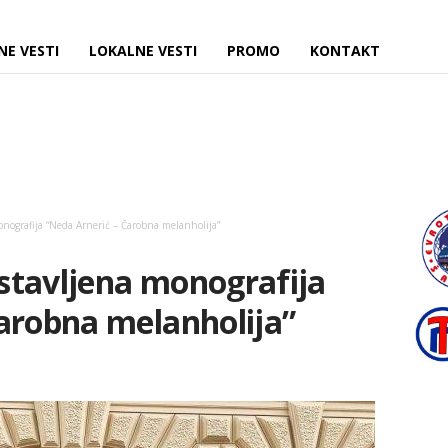
NE VESTI
LOKALNE VESTI
PROMO
KONTAKT
nografija “Neda Arnerić – Čarobna melanholija”
stavljena monografija
arobna melanholija”