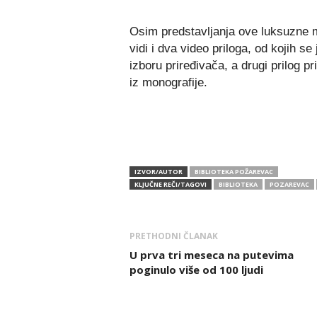
Osim predstavljanja ove luksuzne m
vidi i dva video priloga, od kojih s
izboru priređivača, a drugi prilog pr
iz monografije.
IZVOR/AUTOR
BIBLIOTEKA POŽAREVAC
KLJUČNE REČI/TAGOVI
BIBLIOTEKA
POZAREVAC
PRETHODNI ČLANAK
U prva tri meseca na putevima
poginulo više od 100 ljudi