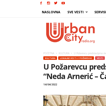
NASLOVNA
SVE VESTI
SERVIS
Urban
City
POČETNA
KULTURA
U Požarevcu predstavljena mo
KULTURA
LOKALNE VESTI // POŽAREVAC
VESTI
U Požarevcu pred
“Neda Arnerić – Č
14/04/2022