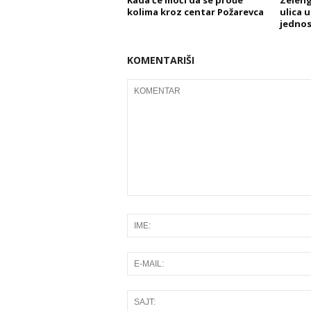
Kada će moći da se prođe
Zeleng
kolima kroz centar Požarevca
ulica 
jedno
KOMENTARIŠI