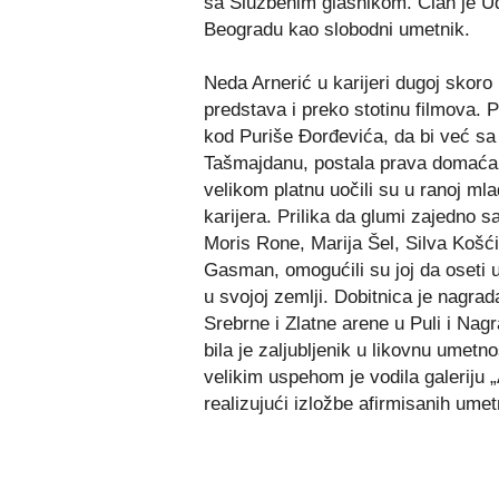
sa Službenim glasnikom. Član je Udr
Beogradu kao slobodni umetnik.
Neda Arnerić u karijeri dugoj skoro 
predstava i preko stotinu filmova. 
kod Puriše Đorđevića, da bi već sa 
Tašmajdanu, postala prava domaća 
velikom platnu uočili su u ranoj mla
karijera. Prilika da glumi zajedno
Moris Rone, Marija Šel, Silva Košći
Gasman, omogućili su joj da oseti 
u svojoj zemlji. Dobitnica je nagr
Srebrne i Zlatne arene u Puli i Nag
bila je zaljubljenik u likovnu umetno
velikim uspehom je vodila galeriju 
realizujući izložbe afirmisanih umet