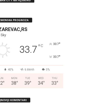
BAN CITY NA FEJSBUKU
EMENSKA PROGNOZA
ZAREVAC,RS
 Sky
°
33.7
°
C
33.7
°
33.7
40%
6.6kmh
0%
UN
MON
TUE
WED
THU
32
°
38
°
39
°
34
°
33
°
JNOVIJI KOMENTARI