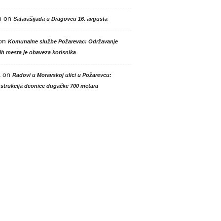
n
on
Satarašijada u Dragovcu 16. avgusta
on
Komunalne službe Požarevac: Održavanje
h mesta je obaveza korisnika
a
on
Radovi u Moravskoj ulici u Požarevcu:
strukcija deonice dugačke 700 metara