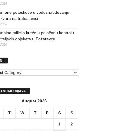
/2026
remene poteškoće u vodosnabdevanju
kvara na trafostanici
/2026
alna milicija kreće u pojačanu kontrolu
iteljskih objekata u Požarevcu
/2026
NI
I
LENDAR OBJAVA
August 2026
T
W
T
F
S
S
1
2