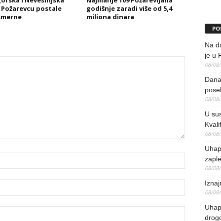
orska i Nevesinjska
Najmanje 109 Požarevljana
u Požarevcu postale
godišnje zaradi više od 5,4
smerne
miliona dinara
PO
Na da
je u 
08/08
Danas
pose
08/08
U sus
Kvali
08/08
Uhap
zaple
08/08
Iznaj
08/08
Uhapš
drog