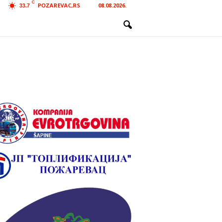
C
POZAREVAC,RS
08.08.2026.
33.7