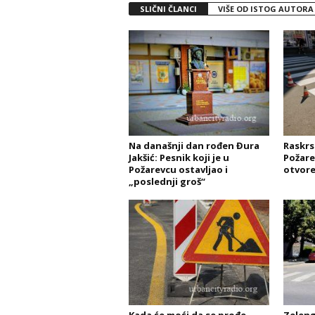
SLIČNI ČLANCI
VIŠE OD ISTOG AUTORA
Na današnji dan rođen Đura
Raskrs
Jakšić: Pesnik koji je u
Požare
Požarevcu ostavljao i
otvore
„poslednji groš“