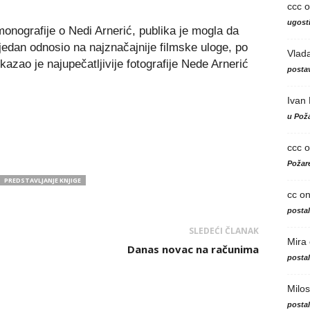
ccc
o
ugosti
onografije o Nedi Arnerić, publika je mogla da
e jedan odnosio na najznačajnije filmske uloge, po
Vlad
ikazao je najupečatljivije fotografije Nede Arnerić
postav
Ivan
u Poža
ccc
o
Požare
PREDSTAVLJANJE KNJIGE
cc
o
posta
SLEDEĆI ČLANAK
Mira
Danas novac na računima
posta
Milos
posta