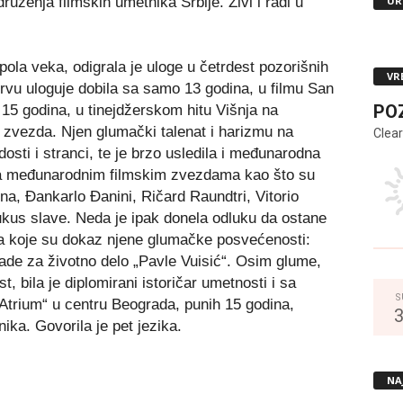
UR
uženja filmskih umetnika Srbije. Živi i radi u
pola veka, odigrala je uloge u četrdest pozorišnih
VR
Prvu uloguje dobila sa samo 13 godina, u filmu San
PO
15 godina, u tinejdžerskom hitu Višnja na
zvezda. Njen glumački talenat i harizmu na
Clear
dosti i stranci, te je brzo usledila i međunarodna
 sa međunarodnim filmskim zvezdama kao što su
na, Đankarlo Đanini, Ričard Raundtri, Vitorio
ukus slave. Neda je ipak donela odluku da ostane
ada koje su dokaz njene glumačke posvećenosti:
rade za životno delo „Pavle Vuisić“. Osim glume,
st, bila je diplomirani istoričar umetnosti i sa
S
„Atrium“ u centru Beograda, punih 15 godina,
nika. Govorila je pet jezika.
NA