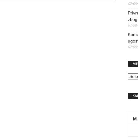
07/08
Priv
zbog 
07/08
Komun
ugost
07/08
ME
MEN
KA
M