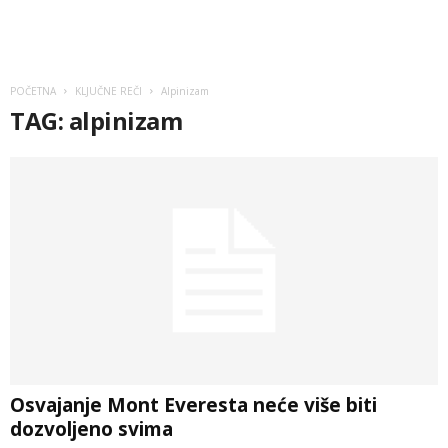
POČETNA
KLJUČNE REČI
Alpinizam
TAG: alpinizam
Osvajanje Mont Everesta neće više biti
dozvoljeno svima