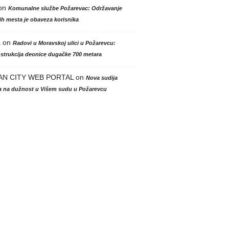
on
Komunalne službe Požarevac: Održavanje
h mesta je obaveza korisnika
a
on
Radovi u Moravskoj ulici u Požarevcu:
strukcija deonice dugačke 700 metara
AN CITY WEB PORTAL
on
Nova sudija
la na dužnost u Višem sudu u Požarevcu