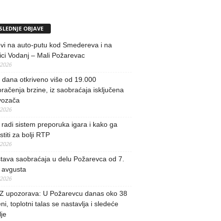
SLEDNJE OBJAVE
vi na auto-putu kod Smedereva i na
ci Vodanj – Mali Požarevac
/2026
i dana otkriveno više od 19.000
račenja brzine, iz saobraćaja isključena
vozača
/2026
radi sistem preporuka igara i kako ga
stiti za bolji RTP
/2026
tava saobraćaja u delu Požarevca od 7.
 avgusta
/2026
 upozorava: U Požarevcu danas oko 38
ni, toplotni talas se nastavlja i sledeće
je