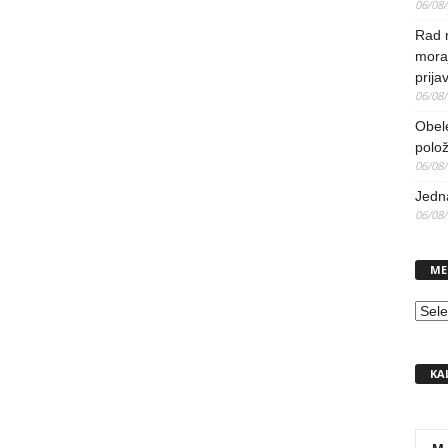
06/08
Rad 
mora
prija
06/08
Obel
polo
06/08
Jedna
06/08
ME
MEN
KA