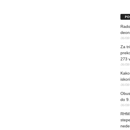
PO
Rado
deoni
06/08
Za tr
preko
273 
06/08
Kako 
iskori
06/08
Obus
do 9.
06/08
RHMZ
stepe
nedel