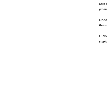
Sasa
grobni
Ded
Rekon
URB
stupi