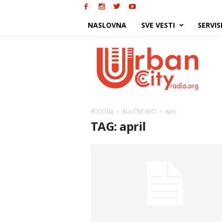
NASLOVNA
SVE VESTI
SERVIS
Urban
City
POČETNA
KLJUČNE REČI
April
TAG: april