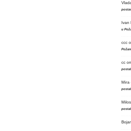
Vlad
postav
Ivan
u Poža
ccc
o
Požare
cc
o
posta
Mira
posta
Milos
posta
Boja