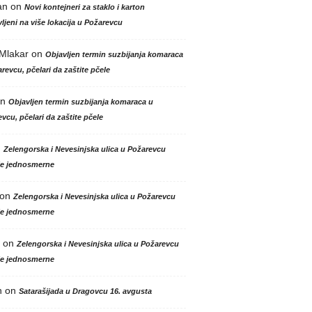
an
on
Novi kontejneri za staklo i karton
ljeni na više lokacija u Požarevcu
 Mlakar
on
Objavljen termin suzbijanja komaraca
revcu, pčelari da zaštite pčele
n
Objavljen termin suzbijanja komaraca u
vcu, pčelari da zaštite pčele
n
Zelengorska i Nevesinjska ulica u Požarevcu
le jednosmerne
on
Zelengorska i Nevesinjska ulica u Požarevcu
le jednosmerne
on
Zelengorska i Nevesinjska ulica u Požarevcu
le jednosmerne
n
on
Satarašijada u Dragovcu 16. avgusta