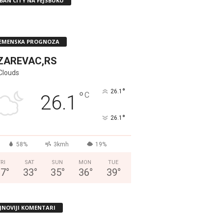
BAN CITY NA FEJSBUKU
EMENSKA PROGNOZA
ZAREVAC,RS
Clouds
°
26.1
°
C
26.1
°
26.1
58%
3kmh
19%
FRI
SAT
SUN
MON
TUE
37
°
33
°
35
°
36
°
39
°
JNOVIJI KOMENTARI