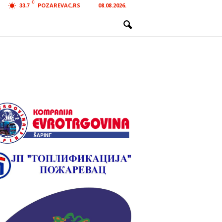
C
POZAREVAC,RS
08.08.2026.
33.7