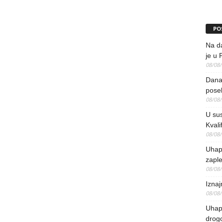
PO
Na da
je u 
08/08
Danas
pose
08/08
U sus
Kvali
08/08
Uhap
zaple
08/08
Iznaj
08/08
Uhapš
drog