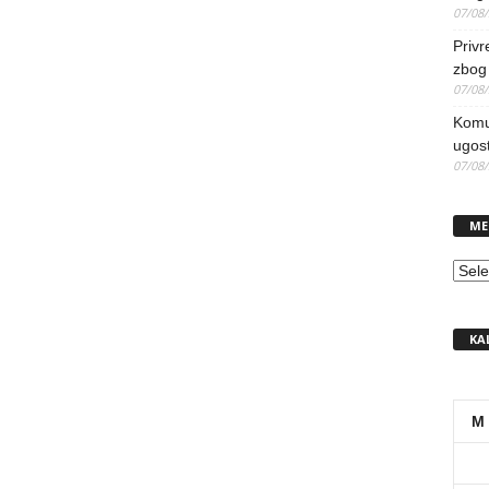
07/08
Priv
zbog 
07/08
Komun
ugost
07/08
ME
MEN
KA
M