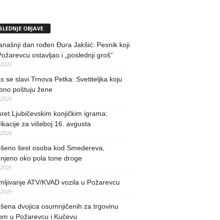
SLEDNJE OBJAVE
našnji dan rođen Đura Jakšić: Pesnik koji
Požarevcu ostavljao i „poslednji groš“
/2026
 se slavi Trnova Petka: Svetiteljka koju
bno poštuju žene
/2026
ret Ljubičevskim konjičkim igrama:
fikacije za višeboj 16. avgusta
/2026
šeno šest osoba kod Smedereva,
njeno oko pola tone droge
/2026
mljivanje ATV/KVAD vozila u Požarevcu
/2026
ena dvojica osumnjičenih za trgovinu
om u Požarevcu i Kučevu