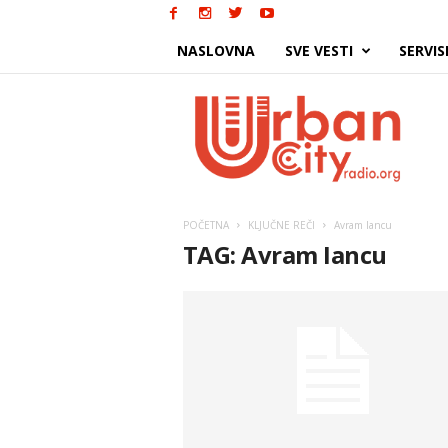
NASLOVNA
SVE VESTI
SERVIS
Urban
City
POČETNA
KLJUČNE REČI
Avram Iancu
TAG: Avram Iancu