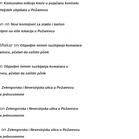
n
Komunalna milicija kreće u pojačanu kontrolu
teljskih objekata u Požarevcu
an
on
Novi kontejneri za staklo i karton
ljeni na više lokacija u Požarevcu
 Mlakar
on
Objavljen termin suzbijanja komaraca
revcu, pčelari da zaštite pčele
n
Objavljen termin suzbijanja komaraca u
vcu, pčelari da zaštite pčele
n
Zelengorska i Nevesinjska ulica u Požarevcu
le jednosmerne
on
Zelengorska i Nevesinjska ulica u Požarevcu
le jednosmerne
on
Zelengorska i Nevesinjska ulica u Požarevcu
le jednosmerne