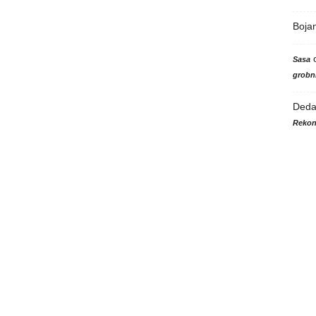
Boja
Sasa
grobni
Ded
Rekon