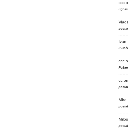
ccc
o
ugosti
Vlad
postav
Ivan
u Poža
ccc
o
Požare
cc
o
posta
Mira
posta
Milos
posta