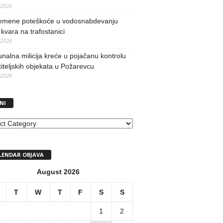
/2026
remene poteškoće u vodosnabdevanju
kvara na trafostanici
/2026
alna milicija kreće u pojačanu kontrolu
iteljskih objekata u Požarevcu
/2026
NI
I
LENDAR OBJAVA
August 2026
T
W
T
F
S
S
1
2