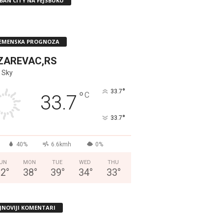
BAN CITY NA FEJSBUKU
EMENSKA PROGNOZA
ZAREVAC,RS
 Sky
°
33.7
°
C
33.7
°
33.7
40%
6.6kmh
0%
UN
MON
TUE
WED
THU
32
°
38
°
39
°
34
°
33
°
JNOVIJI KOMENTARI