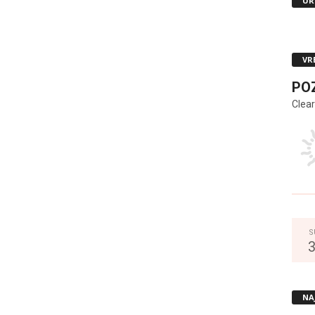
UR
VR
PO
Clear
S
NA