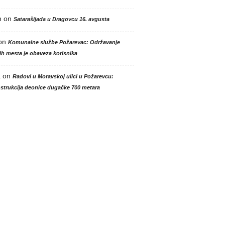
n
on
Satarašijada u Dragovcu 16. avgusta
on
Komunalne službe Požarevac: Održavanje
h mesta je obaveza korisnika
a
on
Radovi u Moravskoj ulici u Požarevcu:
strukcija deonice dugačke 700 metara