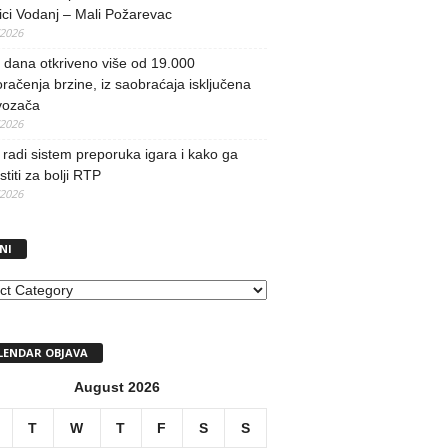
ci Vodanj – Mali Požarevac
/2026
i dana otkriveno više od 19.000
račenja brzine, iz saobraćaja isključena
vozača
/2026
radi sistem preporuka igara i kako ga
stiti za bolji RTP
/2026
NI
I
LENDAR OBJAVA
August 2026
T
W
T
F
S
S