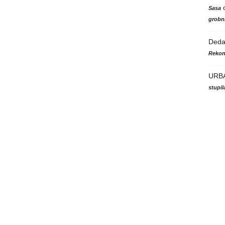
Sasa
grobni
Ded
Rekon
URB
stupi