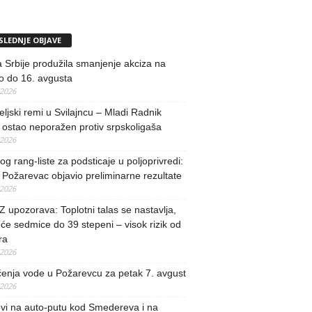
SLEDNJE OBJAVE
 Srbije produžila smanjenje akciza na
o do 16. avgusta
/2026
teljski remi u Svilajncu – Mladi Radnik
ostao neporažen protiv srpskoligaša
/2026
og rang-liste za podsticaje u poljoprivredi:
Požarevac objavio preliminarne rezultate
/2026
upozorava: Toplotni talas se nastavlja,
će sedmice do 39 stepeni – visok rizik od
ra
/2026
učenja vode u Požarevcu za petak 7. avgust
/2026
vi na auto-putu kod Smedereva i na