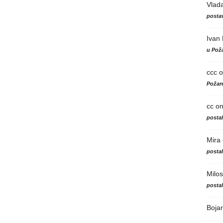
Vlad
postav
Ivan
u Poža
ccc
o
Požare
cc
o
posta
Mira
posta
Milos
posta
Boja