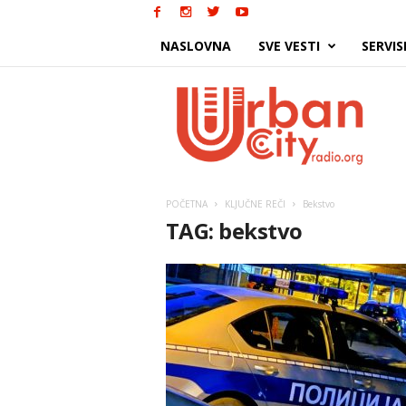
NASLOVNA
SVE VESTI
SERVIS
Urban
City
POČETNA
KLJUČNE REČI
Bekstvo
TAG: bekstvo