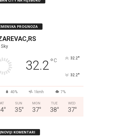
BAN CITY NA FEJSBUKU
EMENSKA PROGNOZA
ZAREVAC,RS
 Sky
°
32.2
°
C
32.2
°
32.2
40%
1kmh
7%
AT
SUN
MON
TUE
WED
34
°
35
°
37
°
38
°
37
°
JNOVIJI KOMENTARI