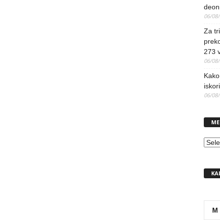
deoni
06/08
Za tr
preko
273 
06/08
Kako 
iskori
06/08
ME
MEN
KA
M