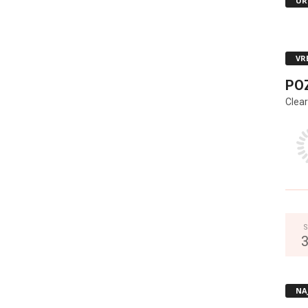
UR
VR
PO
Clear
S
NA