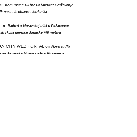
on
Komunalne službe Požarevac: Održavanje
h mesta je obaveza korisnika
a
on
Radovi u Moravskoj ulici u Požarevcu:
strukcija deonice dugačke 700 metara
AN CITY WEB PORTAL
on
Nova sudija
la na dužnost u Višem sudu u Požarevcu