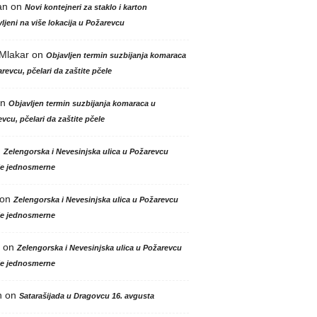
an
on
Novi kontejneri za staklo i karton
ljeni na više lokacija u Požarevcu
 Mlakar
on
Objavljen termin suzbijanja komaraca
revcu, pčelari da zaštite pčele
n
Objavljen termin suzbijanja komaraca u
vcu, pčelari da zaštite pčele
n
Zelengorska i Nevesinjska ulica u Požarevcu
le jednosmerne
on
Zelengorska i Nevesinjska ulica u Požarevcu
le jednosmerne
on
Zelengorska i Nevesinjska ulica u Požarevcu
le jednosmerne
n
on
Satarašijada u Dragovcu 16. avgusta