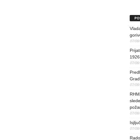
PO
Vlada
goriv
07/08
Prija
1926 
07/08
Predl
Grad 
07/08
RHMZ 
slede
poža
07/08
Isjlj
07/08
Rado