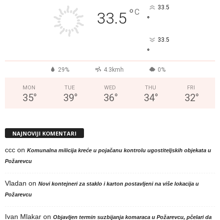
33.5
°
C
33.5
°
33.5
°
29%
4.3kmh
0%
MON
TUE
WED
THU
FRI
35
°
39
°
36
°
34
°
32
°
NAJNOVIJI KOMENTARI
ccc
on
Komunalna milicija kreće u pojačanu kontrolu ugostiteljskih objekata u
Požarevcu
Vladan
on
Novi kontejneri za staklo i karton postavljeni na više lokacija u
Požarevcu
Ivan Mlakar
on
Objavljen termin suzbijanja komaraca u Požarevcu, pčelari da