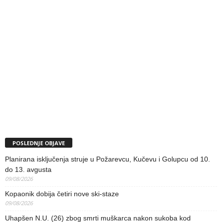
POSLEDNJE OBJAVE
Planirana isključenja struje u Požarevcu, Kučevu i Golupcu od 10.
do 13. avgusta
09/08/2026
Kopaonik dobija četiri nove ski-staze
09/08/2026
Uhapšen N.U. (26) zbog smrti muškarca nakon sukoba kod