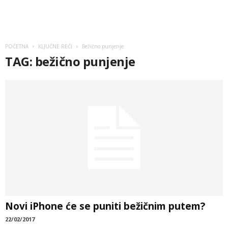
POČETNA
KLJUČNE REČI
Bežično punjenje
TAG: bežično punjenje
Novi iPhone će se puniti bežičnim putem?
22/02/2017