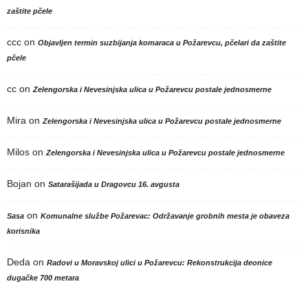
zaštite pčele
ccc
on
Objavljen termin suzbijanja komaraca u Požarevcu, pčelari da zaštite
pčele
cc
on
Zelengorska i Nevesinjska ulica u Požarevcu postale jednosmerne
Mira
on
Zelengorska i Nevesinjska ulica u Požarevcu postale jednosmerne
Milos
on
Zelengorska i Nevesinjska ulica u Požarevcu postale jednosmerne
Bojan
on
Satarašijada u Dragovcu 16. avgusta
on
Sasa
Komunalne službe Požarevac: Održavanje grobnih mesta je obaveza
korisnika
Deda
on
Radovi u Moravskoj ulici u Požarevcu: Rekonstrukcija deonice
dugačke 700 metara