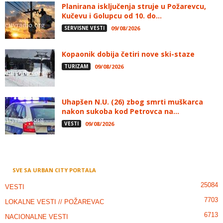
Planirana isključenja struje u Požarevcu,
Kučevu i Golupcu od 10. do...
SERVISNE VESTI
09/08/2026
Kopaonik dobija četiri nove ski-staze
TURIZAM
09/08/2026
Uhapšen N.U. (26) zbog smrti muškarca
nakon sukoba kod Petrovca na...
VESTI
09/08/2026
SVE SA URBAN CITY PORTALA
25084
VESTI
7703
LOKALNE VESTI // POŽAREVAC
6713
NACIONALNE VESTI