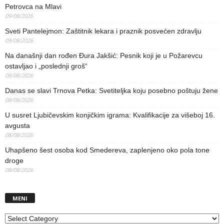
Petrovca na Mlavi
09/08/2026
Sveti Pantelejmon: Zaštitnik lekara i praznik posvećen zdravlju
09/08/2026
Na današnji dan rođen Đura Jakšić: Pesnik koji je u Požarevcu
ostavljao i „poslednji groš“
08/08/2026
Danas se slavi Trnova Petka: Svetiteljka koju posebno poštuju žene
08/08/2026
U susret Ljubičevskim konjičkim igrama: Kvalifikacije za višeboj 16.
avgusta
08/08/2026
Uhapšeno šest osoba kod Smedereva, zaplenjeno oko pola tone
droge
08/08/2026
MENI
MENI