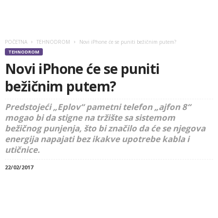
POČETNA
TEHNODROM
Novi iPhone će se puniti bežičnim putem?
TEHNODROM
Novi iPhone će se puniti
bežičnim putem?
Predstojeći „Eplov“ pametni telefon „ajfon 8“
mogao bi da stigne na tržište sa sistemom
bežičnog punjenja, što bi značilo da će se njegova
energija napajati bez ikakve upotrebe kabla i
utičnice.
22/02/2017