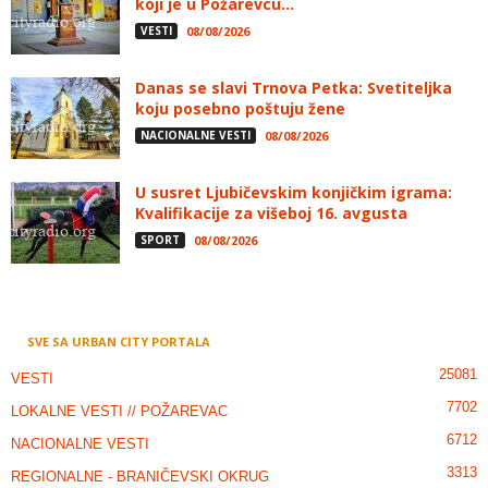
koji je u Požarevcu...
VESTI
08/08/2026
Danas se slavi Trnova Petka: Svetiteljka
koju posebno poštuju žene
NACIONALNE VESTI
08/08/2026
U susret Ljubičevskim konjičkim igrama:
Kvalifikacije za višeboj 16. avgusta
SPORT
08/08/2026
SVE SA URBAN CITY PORTALA
25081
VESTI
7702
LOKALNE VESTI // POŽAREVAC
6712
NACIONALNE VESTI
3313
REGIONALNE - BRANIČEVSKI OKRUG