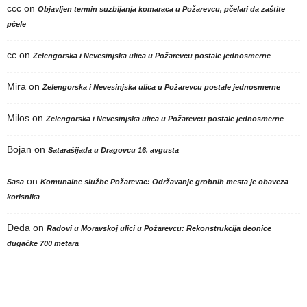
ccc
on
Objavljen termin suzbijanja komaraca u Požarevcu, pčelari da zaštite
pčele
cc
on
Zelengorska i Nevesinjska ulica u Požarevcu postale jednosmerne
Mira
on
Zelengorska i Nevesinjska ulica u Požarevcu postale jednosmerne
Milos
on
Zelengorska i Nevesinjska ulica u Požarevcu postale jednosmerne
Bojan
on
Satarašijada u Dragovcu 16. avgusta
on
Sasa
Komunalne službe Požarevac: Održavanje grobnih mesta je obaveza
korisnika
Deda
on
Radovi u Moravskoj ulici u Požarevcu: Rekonstrukcija deonice
dugačke 700 metara