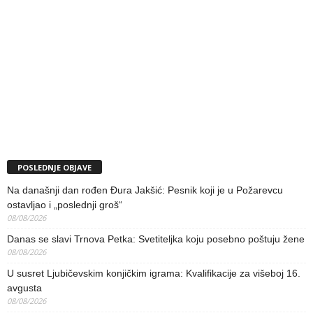
POSLEDNJE OBJAVE
Na današnji dan rođen Đura Jakšić: Pesnik koji je u Požarevcu
ostavljao i „poslednji groš“
08/08/2026
Danas se slavi Trnova Petka: Svetiteljka koju posebno poštuju žene
08/08/2026
U susret Ljubičevskim konjičkim igrama: Kvalifikacije za višeboj 16.
avgusta
08/08/2026