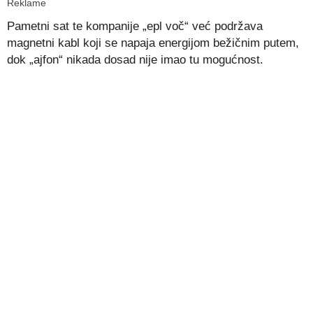
Reklame
Pametni sat te kompanije „epl voč“ već podržava
magnetni kabl koji se napaja energijom bežičnim putem,
dok „ajfon“ nikada dosad nije imao tu mogućnost.