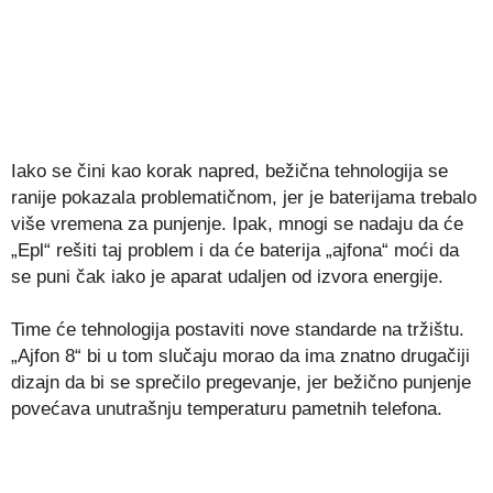
Iako se čini kao korak napred, bežična tehnologija se
ranije pokazala problematičnom, jer je baterijama trebalo
više vremena za punjenje. Ipak, mnogi se nadaju da će
„Epl“ rešiti taj problem i da će baterija „ajfona“ moći da
se puni čak iako je aparat udaljen od izvora energije.
Time će tehnologija postaviti nove standarde na tržištu.
„Ajfon 8“ bi u tom slučaju morao da ima znatno drugačiji
dizajn da bi se sprečilo pregevanje, jer bežično punjenje
povećava unutrašnju temperaturu pametnih telefona.