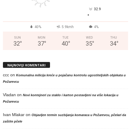
32.9
°
40%
5.9kmh
4%
SUN
MON
TUE
WED
THU
32
°
37
°
40
°
35
°
34
°
NAJNOVIJI KOMENTARI
ccc
on
Komunalna milicija kreće u pojačanu kontrolu ugostiteljskih objekata u
Požarevcu
Vladan
on
Novi kontejneri za staklo i karton postavljeni na više lokacija u
Požarevcu
Ivan Mlakar
on
Objavljen termin suzbijanja komaraca u Požarevcu, pčelari da
zaštite pčele