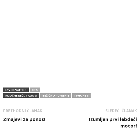
IZVOR/AUTOR
RTS
KLJUČNE REČI/TAGOVI
BEŽIČNO PUNJENJE
I PHONE 8
PRETHODNI ČLANAK
SLEDEĆI ČLANAK
Zmajevi za ponos!
Izumljen prvi lebdeći
motor!