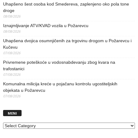
Uhapšeno šest osoba kod Smedereva, zaplenjeno oko pola tone
droge
08/08/2026
Iznajmljivanje ATV/KVAD vozila u Požarevcu
08/08/2026
Uhapšena dvojica osumnjičenih za trgovinu drogom u Požarevcu i
Kučevu
07/08/2026
Privremene poteškoće u vodosnabdevanju zbog kvara na
trafostanici
07/08/2026
Komunalna milicija kreće u pojačanu kontrolu ugostiteljskih
objekata u Požarevcu
07/08/2026
MENI
MENI