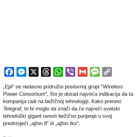
Facebook
Messenger
X
Threads
WhatsApp
Viber
Gmail
Messag
Copy
Link
„Epl“ se nedavno pridružio poslovnoj grupi “Wireless
Power Consortium”, što je dosad najveća indikacija da ta
kompanija radi na bežičnoj tehnologiji. Kako prenosi
Telegraf
, to bi moglo da znači da će najveći svetski
tehnološki gigant uvesti bežično punjenje u svoj
predstojeći „ajfon 8“ ili „ajfon Iks“.