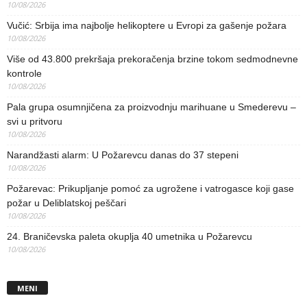
10/08/2026
Vučić: Srbija ima najbolje helikoptere u Evropi za gašenje požara
10/08/2026
Više od 43.800 prekršaja prekoračenja brzine tokom sedmodnevne
kontrole
10/08/2026
Pala grupa osumnjičena za proizvodnju marihuane u Smederevu –
svi u pritvoru
10/08/2026
Narandžasti alarm: U Požarevcu danas do 37 stepeni
10/08/2026
Požarevac: Prikupljanje pomoć za ugrožene i vatrogasce koji gase
požar u Deliblatskoj peščari
10/08/2026
24. Braničevska paleta okuplja 40 umetnika u Požarevcu
10/08/2026
MENI