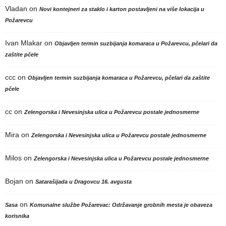
Vladan
on
Novi kontejneri za staklo i karton postavljeni na više lokacija u
Požarevcu
Ivan Mlakar
on
Objavljen termin suzbijanja komaraca u Požarevcu, pčelari da
zaštite pčele
ccc
on
Objavljen termin suzbijanja komaraca u Požarevcu, pčelari da zaštite
pčele
cc
on
Zelengorska i Nevesinjska ulica u Požarevcu postale jednosmerne
Mira
on
Zelengorska i Nevesinjska ulica u Požarevcu postale jednosmerne
Milos
on
Zelengorska i Nevesinjska ulica u Požarevcu postale jednosmerne
Bojan
on
Satarašijada u Dragovcu 16. avgusta
on
Sasa
Komunalne službe Požarevac: Održavanje grobnih mesta je obaveza
korisnika