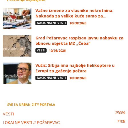
Važne izmene za vlasnike nekretnina:
Naknada za velike kuće samo za...
NACIONALNE VESTI
10/08/2026
Grad Požarevac raspisao javnu nabavku za
obnovu objekta MZ „Ćeba“
VESTI
10/08/2026
Vučić: Srbija ima najbolje helikoptere u
Evropi za gašenje požara
NACIONALNE VESTI
10/08/2026
SVE SA URBAN CITY PORTALA
25089
VESTI
7705
LOKALNE VESTI // POŽAREVAC