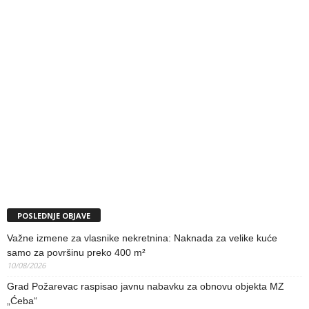
POSLEDNJE OBJAVE
Važne izmene za vlasnike nekretnina: Naknada za velike kuće
samo za površinu preko 400 m²
10/08/2026
Grad Požarevac raspisao javnu nabavku za obnovu objekta MZ
„Ćeba“