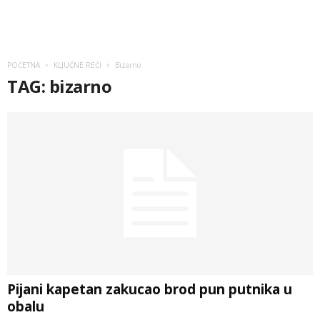
POČETNA
KLJUČNE REČI
Bizarno
TAG: bizarno
Pijani kapetan zakucao brod pun putnika u
obalu