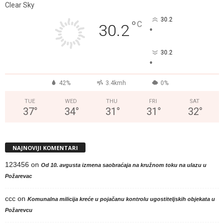
Clear Sky
30.2
°
C
30.2
°
30.2
°
42%
3.4kmh
0%
TUE
WED
THU
FRI
SAT
37
°
34
°
31
°
31
°
32
°
NAJNOVIJI KOMENTARI
123456
on
Od 10. avgusta izmena saobraćaja na kružnom toku na ulazu u
Požarevac
ccc
on
Komunalna milicija kreće u pojačanu kontrolu ugostiteljskih objekata u
Požarevcu