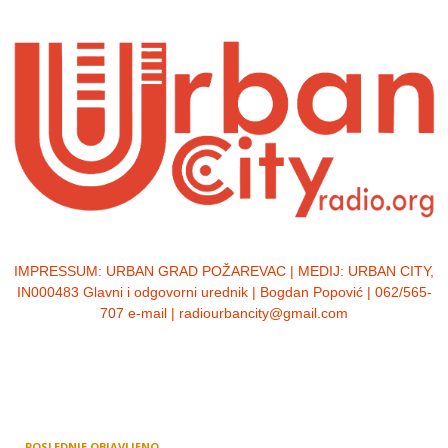
IMPRESSUM:
URBAN GRAD POŽAREVAC | MEDIJ: URBAN CITY,
IN000483 Glavni i odgovorni urednik | Bogdan Popović | 062/565-
707 e-mail | radiourbancity@gmail.com
POSLEDNJE OBJAVLJENO