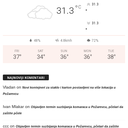
31.3
°
C
31.3
°
31.3
°
48%
4.8kmh
72%
FRI
SAT
SUN
MON
TUE
37
°
34
°
36
°
36
°
38
°
NAJNOVIJI KOMENTARI
Vladan
on
Novi kontejneri za staklo i karton postavljeni na više lokacija u
Požarevcu
Ivan Mlakar
on
Objavljen termin suzbijanja komaraca u Požarevcu, pčelari da
zaštite pčele
ccc
on
Objavljen termin suzbijanja komaraca u Požarevcu, pčelari da zaštite