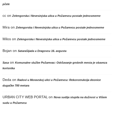
pčele
cc
on
Zelengorska i Nevesinjska ulica u Požarevcu postale jednosmerne
Mira
on
Zelengorska i Nevesinjska ulica u Požarevcu postale jednosmerne
Milos
on
Zelengorska i Nevesinjska ulica u Požarevcu postale jednosmerne
Bojan
on
Satarašijada u Dragovcu 16. avgusta
on
Sasa
Komunalne službe Požarevac: Održavanje grobnih mesta je obaveza
korisnika
Deda
on
Radovi u Moravskoj ulici u Požarevcu: Rekonstrukcija deonice
dugačke 700 metara
URBAN CITY WEB PORTAL
on
Nova sudija stupila na dužnost u Višem
sudu u Požarevcu