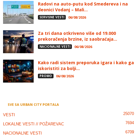
Radovi na auto-putu kod Smedereva i na
deonici Vodanj – Mali...
SERVISNE VESTI
06/08/2026
Za tri dana otkriveno više od 19.000
prekoračenja brzine, iz saobraćaja...
NACIONALNE VESTI
06/08/2026
Kako radi sistem preporuka igara i kako ga
iskoristiti za bolji...
PROMO
06/08/2026
SVE SA URBAN CITY PORTALA
25070
VESTI
7694
LOKALNE VESTI // POŽAREVAC
6709
NACIONALNE VESTI