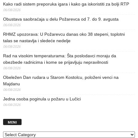
Kako radi sistem preporuka igara i kako ga iskoristiti za bolji RTP
06/08/2026
Obustava saobraćaja u delu Požarevca od 7. do 9. avgusta
06/08/2026
RHMZ upozorava: U Požarevcu danas oko 38 stepeni, toplotni
talas se nastavlja i sledeće nedelje
06/08/2026
Rad na visokim temperaturama: Šta poslodavci moraju da
obezbede radnicima i kome se prijavljuju nepravilnosti
06/08/2026
Obeležen Dan rudara u Starom Kostolcu, položeni venci na
Majdanu
06/08/2026
Jedna osoba poginula u požaru u Lučici
06/08/2026
MENI
MENI