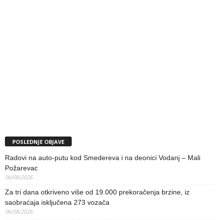
POSLEDNJE OBJAVE
Radovi na auto-putu kod Smedereva i na deonici Vodanj – Mali
Požarevac
06/08/2026
Za tri dana otkriveno više od 19.000 prekoračenja brzine, iz
saobraćaja isključena 273 vozača
06/08/2026