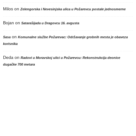
Milos
on
Zelengorska i Nevesinjska ulica u Požarevcu postale jednosmerne
Bojan
on
Satarašijada u Dragovcu 16. avgusta
on
Sasa
Komunalne službe Požarevac: Održavanje grobnih mesta je obaveza
korisnika
Deda
on
Radovi u Moravskoj ulici u Požarevcu: Rekonstrukcija deonice
dugačke 700 metara