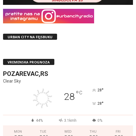
URBAN CITY NA FEJSBUKU
VREMENSKA PROGNOZA
POZAREVAC,RS
Clear Sky
°
28
°
C
28
°
28
44%
3.1kmh
0%
MON
TUE
WED
THU
FRI