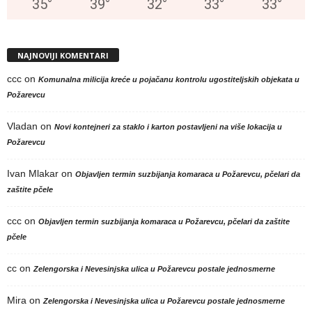
35
°
39
°
32
°
33
°
33
°
NAJNOVIJI KOMENTARI
ccc
on
Komunalna milicija kreće u pojačanu kontrolu ugostiteljskih objekata u
Požarevcu
Vladan
on
Novi kontejneri za staklo i karton postavljeni na više lokacija u
Požarevcu
Ivan Mlakar
on
Objavljen termin suzbijanja komaraca u Požarevcu, pčelari da
zaštite pčele
ccc
on
Objavljen termin suzbijanja komaraca u Požarevcu, pčelari da zaštite
pčele
cc
on
Zelengorska i Nevesinjska ulica u Požarevcu postale jednosmerne
Mira
on
Zelengorska i Nevesinjska ulica u Požarevcu postale jednosmerne