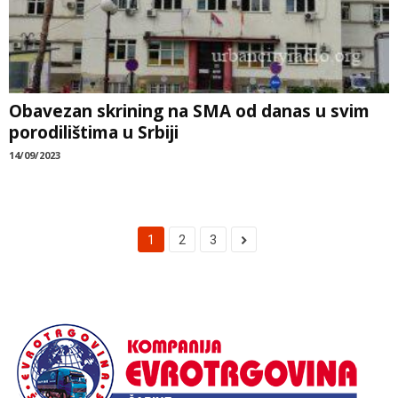
Obavezan skrining na SMA od danas u svim
porodilištima u Srbiji
14/09/2023
1
2
3