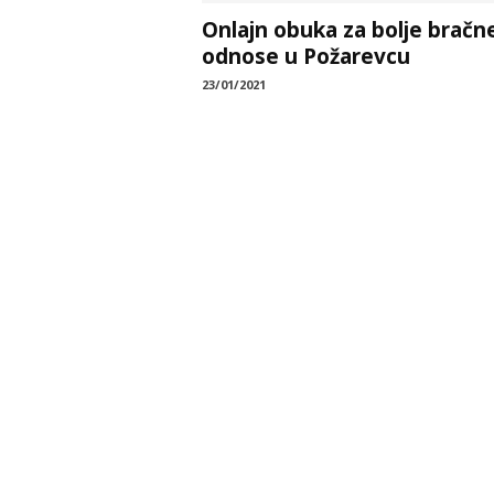
Onlajn obuka za bolje bračn
odnose u Požarevcu
23/01/2021