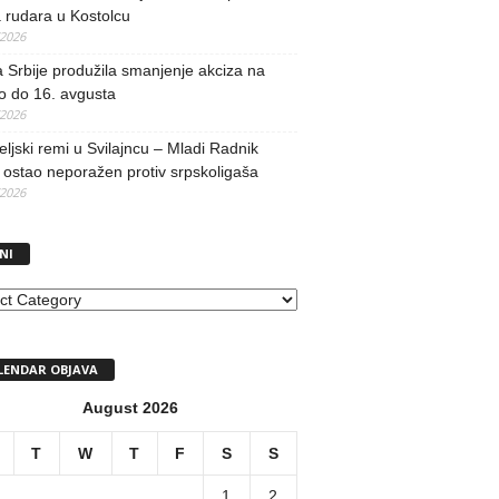
 rudara u Kostolcu
/2026
 Srbije produžila smanjenje akciza na
o do 16. avgusta
/2026
teljski remi u Svilajncu – Mladi Radnik
ostao neporažen protiv srpskoligaša
/2026
NI
I
LENDAR OBJAVA
August 2026
T
W
T
F
S
S
1
2