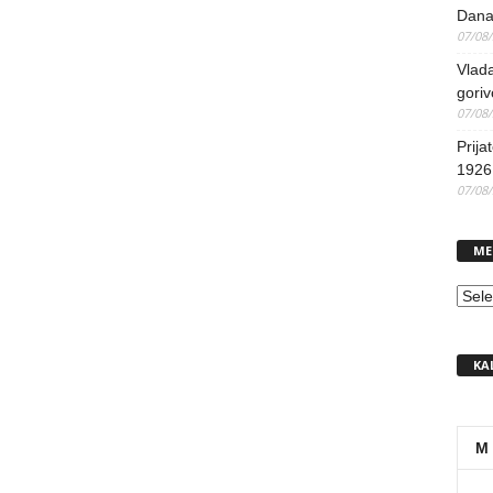
Dana
07/08
Vlada
goriv
07/08
Prija
1926 
07/08
ME
MEN
KA
M