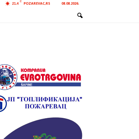
C
POZAREVAC,RS
08.08.2026.
21.4