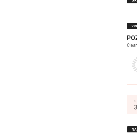
UR
VR
PO
Clear
S
NA