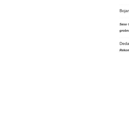
Boja
Sasa
grobni
Ded
Rekon