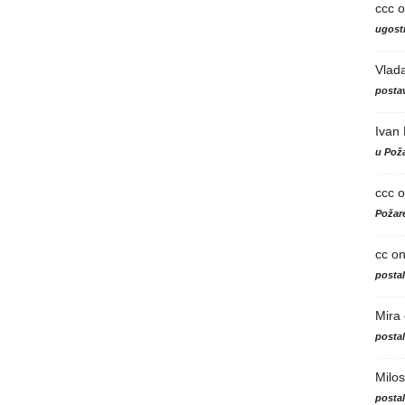
ccc
o
ugosti
Vlad
postav
Ivan
u Poža
ccc
o
Požare
cc
o
posta
Mira
posta
Milos
posta