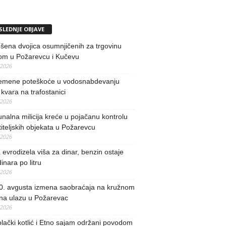
SLEDNJE OBJAVE
ena dvojica osumnjičenih za trgovinu
om u Požarevcu i Kučevu
/2026
remene poteškoće u vodosnabdevanju
kvara na trafostanici
/2026
alna milicija kreće u pojačanu kontrolu
iteljskih objekata u Požarevcu
/2026
evrodizela viša za dinar, benzin ostaje
inara po litru
/2026
0. avgusta izmena saobraćaja na kružnom
 na ulazu u Požarevac
/2026
lački kotlić i Etno sajam održani povodom