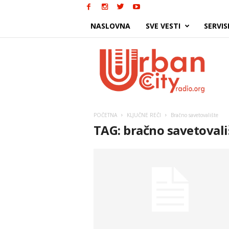
NASLOVNA
SVE VESTI
SERVIS
Urban
City
POČETNA
KLJUČNE REČI
Bračno savetovalište
TAG: bračno savetovali