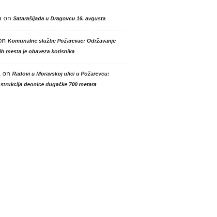
n
on
Satarašijada u Dragovcu 16. avgusta
on
Komunalne službe Požarevac: Održavanje
h mesta je obaveza korisnika
a
on
Radovi u Moravskoj ulici u Požarevcu:
strukcija deonice dugačke 700 metara