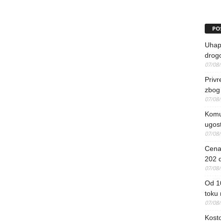
PO
Uhapš
drog
07/08
Priv
zbog 
07/08
Komun
ugost
07/08
Cena 
202 d
07/08
Od 1
toku
07/08
Kosto