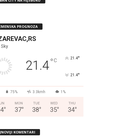
BAN CITY NA FEJSBUKU
EMENSKA PROGNOZA
ZAREVAC,RS
 Sky
°
21.4
°
C
21.4
°
21.4
75%
3.3kmh
1%
UN
MON
TUE
WED
THU
34
°
37
°
38
°
35
°
34
°
JNOVIJI KOMENTARI