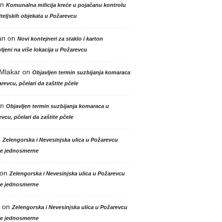
n
Komunalna milicija kreće u pojačanu kontrolu
teljskih objekata u Požarevcu
an
on
Novi kontejneri za staklo i karton
ljeni na više lokacija u Požarevcu
 Mlakar
on
Objavljen termin suzbijanja komaraca
revcu, pčelari da zaštite pčele
n
Objavljen termin suzbijanja komaraca u
vcu, pčelari da zaštite pčele
n
Zelengorska i Nevesinjska ulica u Požarevcu
le jednosmerne
on
Zelengorska i Nevesinjska ulica u Požarevcu
le jednosmerne
on
Zelengorska i Nevesinjska ulica u Požarevcu
le jednosmerne