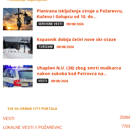
Planirana isključenja struje u Požarevcu,
Kučevu i Golupcu od 10. do...
SERVISNE VESTI
09/08/2026
Kopaonik dobija četiri nove ski-staze
TURIZAM
09/08/2026
Uhapšen N.U. (26) zbog smrti muškarca
nakon sukoba kod Petrovca na...
VESTI
09/08/2026
SVE SA URBAN CITY PORTALA
25084
VESTI
7703
LOKALNE VESTI // POŽAREVAC