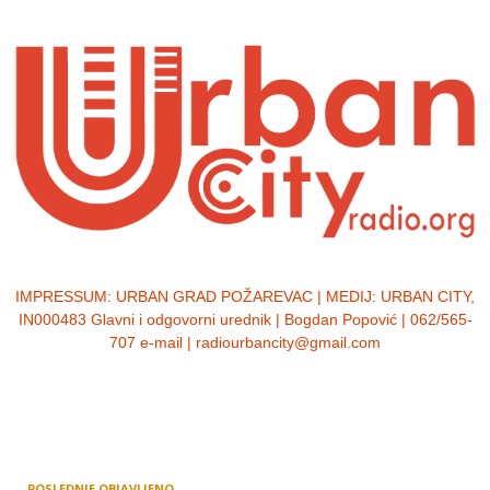
IMPRESSUM:
URBAN GRAD POŽAREVAC | MEDIJ: URBAN CITY,
IN000483 Glavni i odgovorni urednik | Bogdan Popović | 062/565-
707 e-mail | radiourbancity@gmail.com
POSLEDNJE OBJAVLJENO