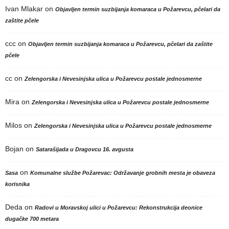
Ivan Mlakar
on
Objavljen termin suzbijanja komaraca u Požarevcu, pčelari da
zaštite pčele
ccc
on
Objavljen termin suzbijanja komaraca u Požarevcu, pčelari da zaštite
pčele
cc
on
Zelengorska i Nevesinjska ulica u Požarevcu postale jednosmerne
Mira
on
Zelengorska i Nevesinjska ulica u Požarevcu postale jednosmerne
Milos
on
Zelengorska i Nevesinjska ulica u Požarevcu postale jednosmerne
Bojan
on
Satarašijada u Dragovcu 16. avgusta
on
Sasa
Komunalne službe Požarevac: Održavanje grobnih mesta je obaveza
korisnika
Deda
on
Radovi u Moravskoj ulici u Požarevcu: Rekonstrukcija deonice
dugačke 700 metara