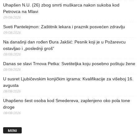
Uhapšen N.U. (26) zbog smrti muškarca nakon sukoba kod
Petrovca na Mlavi
09/08/2026
Sveti Pantelejmon: Zaštitnik lekara i praznik posvećen zdravlju
09/08/2026
Na današnji dan rođen Đura Jakšić: Pesnik koji je u Požarevcu
ostavljao i „poslednji groš“
08/08/2026
Danas se slavi Trnova Petka: Svetiteljka koju posebno poštuju žene
08/08/2026
U susret Ljubičevskim konjičkim igrama: Kvalifikacije za višeboj 16.
avgusta
08/08/2026
Uhapšeno šest osoba kod Smedereva, zaplenjeno oko pola tone
droge
08/08/2026
MENI