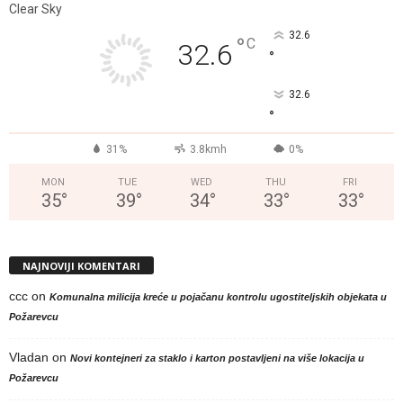
Clear Sky
32.6
°
C
32.6
°
32.6
°
31%
3.8kmh
0%
MON
TUE
WED
THU
FRI
35
°
39
°
34
°
33
°
33
°
NAJNOVIJI KOMENTARI
ccc
on
Komunalna milicija kreće u pojačanu kontrolu ugostiteljskih objekata u
Požarevcu
Vladan
on
Novi kontejneri za staklo i karton postavljeni na više lokacija u
Požarevcu