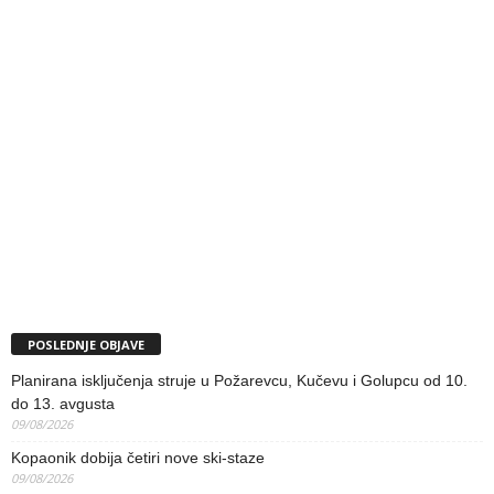
POSLEDNJE OBJAVE
Planirana isključenja struje u Požarevcu, Kučevu i Golupcu od 10.
do 13. avgusta
09/08/2026
Kopaonik dobija četiri nove ski-staze
09/08/2026