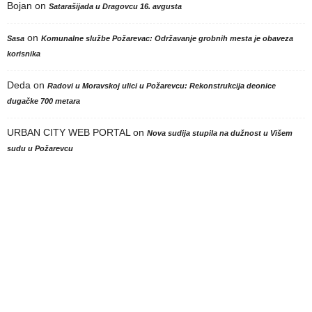
Bojan
on
Satarašijada u Dragovcu 16. avgusta
on
Sasa
Komunalne službe Požarevac: Održavanje grobnih mesta je obaveza
korisnika
Deda
on
Radovi u Moravskoj ulici u Požarevcu: Rekonstrukcija deonice
dugačke 700 metara
URBAN CITY WEB PORTAL
on
Nova sudija stupila na dužnost u Višem
sudu u Požarevcu