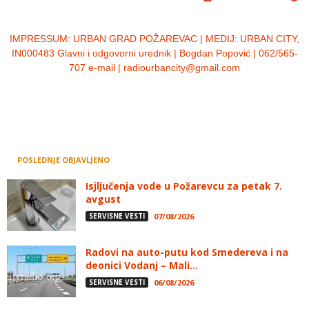
IMPRESSUM:
URBAN GRAD POŽAREVAC | MEDIJ: URBAN CITY,
IN000483 Glavni i odgovorni urednik | Bogdan Popović | 062/565-
707 e-mail | radiourbancity@gmail.com
POSLEDNJE OBJAVLJENO
Isjljučenja vode u Požarevcu za petak 7.
avgust
SERVISNE VESTI
07/08/2026
Radovi na auto-putu kod Smedereva i na
deonici Vodanj – Mali...
SERVISNE VESTI
06/08/2026