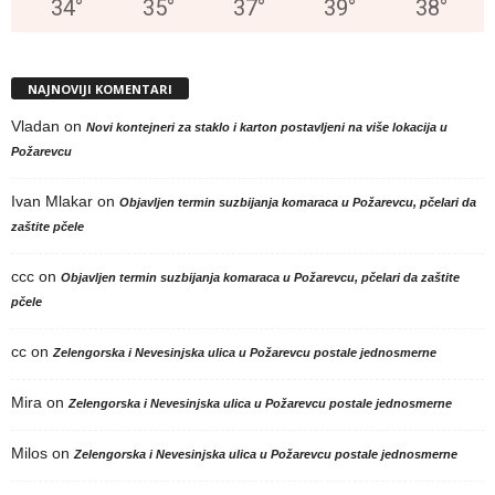
34
°
35
°
37
°
39
°
38
°
NAJNOVIJI KOMENTARI
Vladan
on
Novi kontejneri za staklo i karton postavljeni na više lokacija u
Požarevcu
Ivan Mlakar
on
Objavljen termin suzbijanja komaraca u Požarevcu, pčelari da
zaštite pčele
ccc
on
Objavljen termin suzbijanja komaraca u Požarevcu, pčelari da zaštite
pčele
cc
on
Zelengorska i Nevesinjska ulica u Požarevcu postale jednosmerne
Mira
on
Zelengorska i Nevesinjska ulica u Požarevcu postale jednosmerne
Milos
on
Zelengorska i Nevesinjska ulica u Požarevcu postale jednosmerne