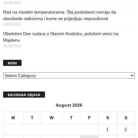
06/08/2026
Rad na visokim temperaturama: Šta poslodavci moraju da
obezbede radnicima i kome se prijavljuju nepravilnosti
06/08/2026
Obeležen Dan rudara u Starom Kostolcu, položeni venci na
Majdanu
06/08/2026
MENI
MENI
KALENDAR OBJAVA
August 2026
M
T
W
T
F
S
S
1
2