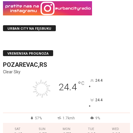
URBAN CITY NA FEJSBUKU
VREMENSKA PROGNOZA
POZAREVAC,RS
Clear Sky
24.4
°
C
24.4
°
24.4
°
57%
1.7kmh
9%
SAT
SUN
MON
TUE
WED