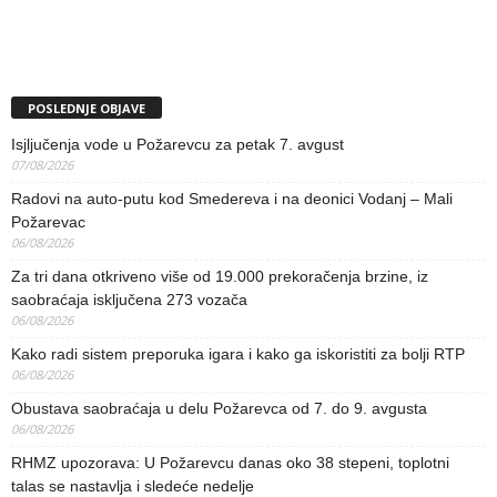
POSLEDNJE OBJAVE
Isjljučenja vode u Požarevcu za petak 7. avgust
07/08/2026
Radovi na auto-putu kod Smedereva i na deonici Vodanj – Mali
Požarevac
06/08/2026
Za tri dana otkriveno više od 19.000 prekoračenja brzine, iz
saobraćaja isključena 273 vozača
06/08/2026
Kako radi sistem preporuka igara i kako ga iskoristiti za bolji RTP
06/08/2026
Obustava saobraćaja u delu Požarevca od 7. do 9. avgusta
06/08/2026
RHMZ upozorava: U Požarevcu danas oko 38 stepeni, toplotni
talas se nastavlja i sledeće nedelje