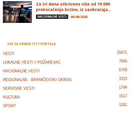
Za tri dana otkriveno više od 19.000
prekoračenja brzine, iz saobraćaja...
NACIONALNE VESTI
06/08/2026
SVE SA URBAN CITY PORTALA
25071
VESTI
7695
LOKALNE VESTI // POŽAREVAC
6709
NACIONALNE VESTI
3313
REGIONALNE - BRANIČEVSKI OKRUG
1786
SERVISNE VESTI
1517
KULTURA
1261
SPORT