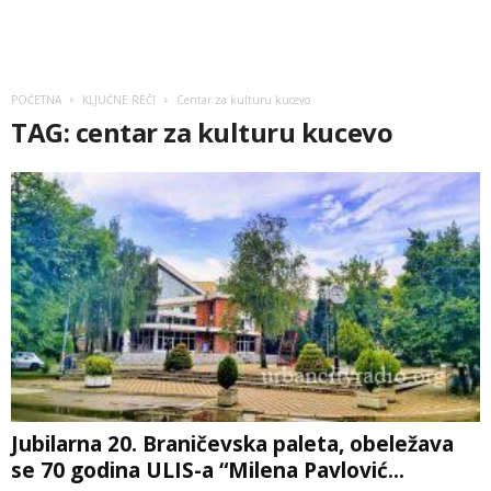
POČETNA
KLJUČNE REČI
Centar za kulturu kucevo
TAG: centar za kulturu kucevo
Jubilarna 20. Braničevska paleta, obeležava
se 70 godina ULIS-a “Milena Pavlović...