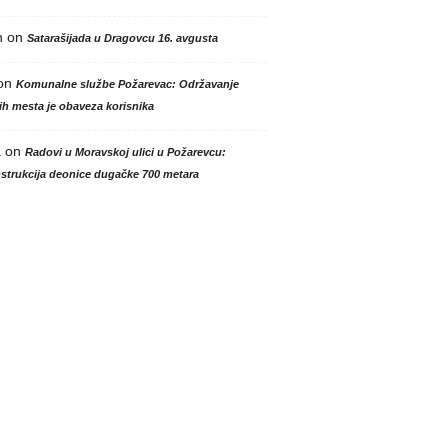
n
on
Satarašijada u Dragovcu 16. avgusta
on
Komunalne službe Požarevac: Održavanje
h mesta je obaveza korisnika
a
on
Radovi u Moravskoj ulici u Požarevcu:
strukcija deonice dugačke 700 metara