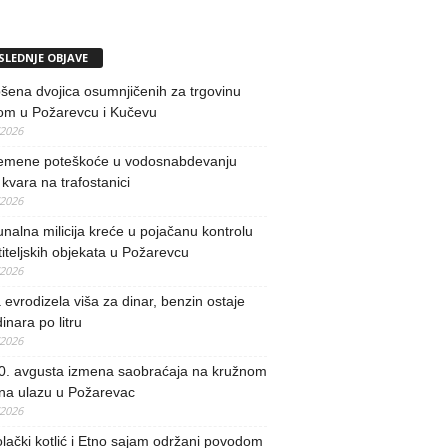
SLEDNJE OBJAVE
ena dvojica osumnjičenih za trgovinu
om u Požarevcu i Kučevu
/2026
remene poteškoće u vodosnabdevanju
kvara na trafostanici
/2026
alna milicija kreće u pojačanu kontrolu
iteljskih objekata u Požarevcu
/2026
evrodizela viša za dinar, benzin ostaje
inara po litru
/2026
0. avgusta izmena saobraćaja na kružnom
 na ulazu u Požarevac
/2026
lački kotlić i Etno sajam održani povodom