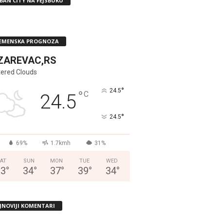
BAN CITY NA FEJSBUKU
EMENSKA PROGNOZA
ZAREVAC,RS
tered Clouds
°
24.5
°
C
24.5
°
24.5
69%
1.7kmh
31%
AT
SUN
MON
TUE
WED
33
°
34
°
37
°
39
°
34
°
JNOVIJI KOMENTARI