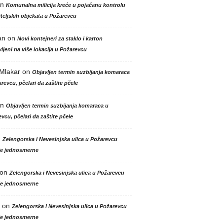
n
Komunalna milicija kreće u pojačanu kontrolu
teljskih objekata u Požarevcu
an
on
Novi kontejneri za staklo i karton
ljeni na više lokacija u Požarevcu
 Mlakar
on
Objavljen termin suzbijanja komaraca
revcu, pčelari da zaštite pčele
n
Objavljen termin suzbijanja komaraca u
vcu, pčelari da zaštite pčele
n
Zelengorska i Nevesinjska ulica u Požarevcu
le jednosmerne
on
Zelengorska i Nevesinjska ulica u Požarevcu
le jednosmerne
on
Zelengorska i Nevesinjska ulica u Požarevcu
le jednosmerne