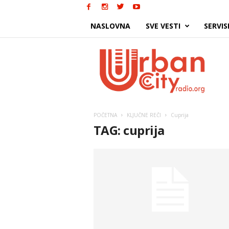
NASLOVNA
SVE VESTI
SERVIS
Urban
City
POČETNA
KLJUČNE REČI
Cuprija
TAG: cuprija