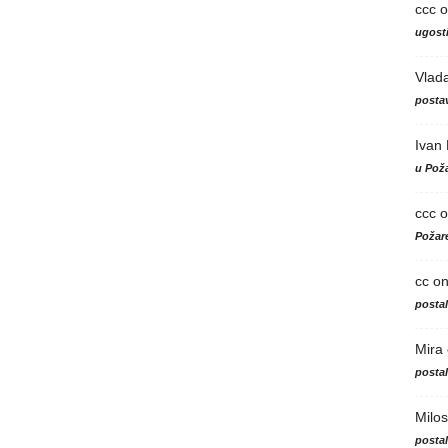
ccc
o
ugosti
Vlad
postav
Ivan
u Poža
ccc
o
Požare
cc
o
posta
Mira
posta
Milos
posta