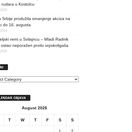
 rudara u Kostolcu
/2026
 Srbije produžila smanjenje akciza na
o do 16. avgusta
/2026
teljski remi u Svilajncu – Mladi Radnik
ostao neporažen protiv srpskoligaša
/2026
NI
I
LENDAR OBJAVA
August 2026
T
W
T
F
S
S
1
2