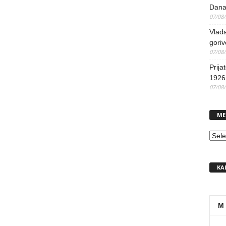
Dana
07/08
Vlada
goriv
07/08
Prija
1926 
07/08
ME
MEN
KA
M