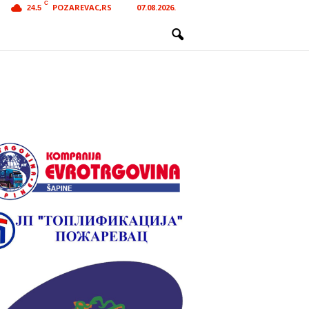
C
POZAREVAC,RS
07.08.2026.
24.5