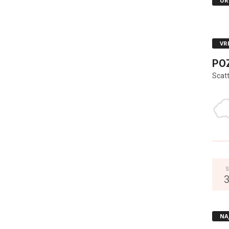
UR
VR
PO
Scat
S
NA