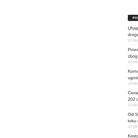
PO
Uhapš
drog
07/08
Priv
zbog 
07/08
Komun
ugost
07/08
Cena 
202 d
07/08
Od 1
toku
07/08
Kosto