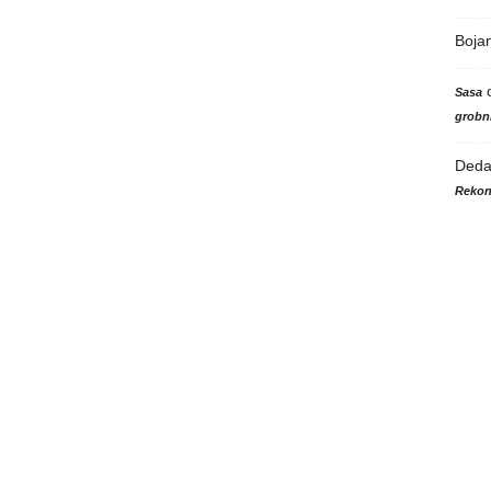
Boja
Sasa
grobni
Ded
Rekon