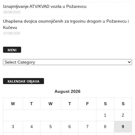
Iznajmljivanje ATV/KVAD vozila u Požarevcu
08/08/2026
Uhapšena dvojica osumnjičenih za trgovinu drogom u Požarevcu i
Kučevu
07/08/2026
MENI
MENI
KALENDAR OBJAVA
August 2026
M
T
W
T
F
S
S
1
2
3
4
5
6
7
8
9