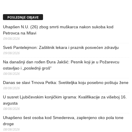
POSLEDNJE OBJAVE
Uhapšen N.U. (26) zbog smrti muškarca nakon sukoba kod
Petrovca na Mlavi
09/08/2026
Sveti Pantelejmon: Zaštitnik lekara i praznik posvećen zdravlju
09/08/2026
Na današnji dan rođen Đura Jakšić: Pesnik koji je u Požarevcu
ostavljao i „poslednji groš“
08/08/2026
Danas se slavi Trnova Petka: Svetiteljka koju posebno poštuju žene
08/08/2026
U susret Ljubičevskim konjičkim igrama: Kvalifikacije za višeboj 16.
avgusta
08/08/2026
Uhapšeno šest osoba kod Smedereva, zaplenjeno oko pola tone
droge
08/08/2026