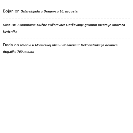
Bojan
on
Satarašijada u Dragovcu 16. avgusta
on
Sasa
Komunalne službe Požarevac: Održavanje grobnih mesta je obaveza
korisnika
Deda
on
Radovi u Moravskoj ulici u Požarevcu: Rekonstrukcija deonice
dugačke 700 metara