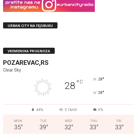
URBAN CITY NA FEJSBUKU
VREMENSKA PROGNOZA
POZAREVAC,RS
Clear Sky
°
28
°
C
28
°
28
44%
3.1kmh
0%
MON
TUE
WED
THU
FRI
35
°
39
°
32
°
33
°
33
°