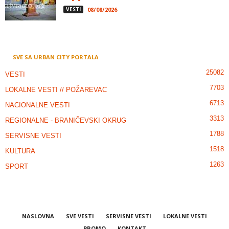
VESTI
08/08/2026
SVE SA URBAN CITY PORTALA
25082
VESTI
7703
LOKALNE VESTI // POŽAREVAC
6713
NACIONALNE VESTI
3313
REGIONALNE - BRANIČEVSKI OKRUG
1788
SERVISNE VESTI
1518
KULTURA
1263
SPORT
NASLOVNA
SVE VESTI
SERVISNE VESTI
LOKALNE VESTI
PROMO
KONTAKT