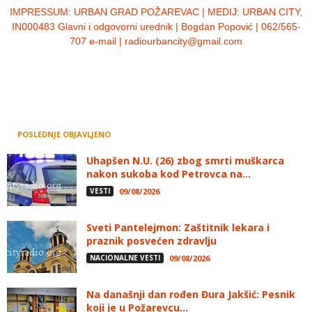
IMPRESSUM:
URBAN GRAD POŽAREVAC | MEDIJ: URBAN CITY,
IN000483 Glavni i odgovorni urednik | Bogdan Popović | 062/565-
707 e-mail | radiourbancity@gmail.com
POSLEDNJE OBJAVLJENO
Uhapšen N.U. (26) zbog smrti muškarca
nakon sukoba kod Petrovca na...
VESTI
09/08/2026
Sveti Pantelejmon: Zaštitnik lekara i
praznik posvećen zdravlju
NACIONALNE VESTI
09/08/2026
Na današnji dan rođen Đura Jakšić: Pesnik
koji je u Požarevcu...