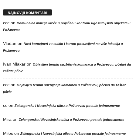
NAJNOVIJI KOMENTARI
ccc
on
Komunalna milicija kreće u pojačanu kontrolu ugostiteljskih objekata u
Požarevcu
Vladan
on
Novi kontejneri za staklo i karton postavljeni na više lokacija u
Požarevcu
Ivan Mlakar
on
Objavljen termin suzbijanja komaraca u Požarevcu, pčelari da
zaštite pčele
ccc
on
Objavljen termin suzbijanja komaraca u Požarevcu, pčelari da zaštite
pčele
cc
on
Zelengorska i Nevesinjska ulica u Požarevcu postale jednosmerne
Mira
on
Zelengorska i Nevesinjska ulica u Požarevcu postale jednosmerne
Milos
on
Zelengorska i Nevesinjska ulica u Požarevcu postale jednosmerne