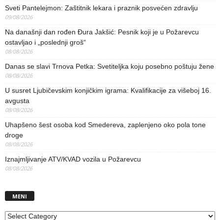
Sveti Pantelejmon: Zaštitnik lekara i praznik posvećen zdravlju
09/08/2026
Na današnji dan rođen Đura Jakšić: Pesnik koji je u Požarevcu
ostavljao i „poslednji groš“
08/08/2026
Danas se slavi Trnova Petka: Svetiteljka koju posebno poštuju žene
08/08/2026
U susret Ljubičevskim konjičkim igrama: Kvalifikacije za višeboj 16.
avgusta
08/08/2026
Uhapšeno šest osoba kod Smedereva, zaplenjeno oko pola tone
droge
08/08/2026
Iznajmljivanje ATV/KVAD vozila u Požarevcu
08/08/2026
MENI
MENI