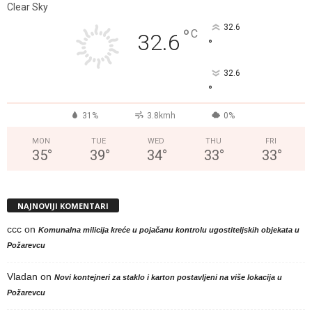
Clear Sky
32.6
°
C
32.6
°
32.6
°
31%
3.8kmh
0%
MON
TUE
WED
THU
FRI
35
°
39
°
34
°
33
°
33
°
NAJNOVIJI KOMENTARI
ccc
on
Komunalna milicija kreće u pojačanu kontrolu ugostiteljskih objekata u
Požarevcu
Vladan
on
Novi kontejneri za staklo i karton postavljeni na više lokacija u
Požarevcu