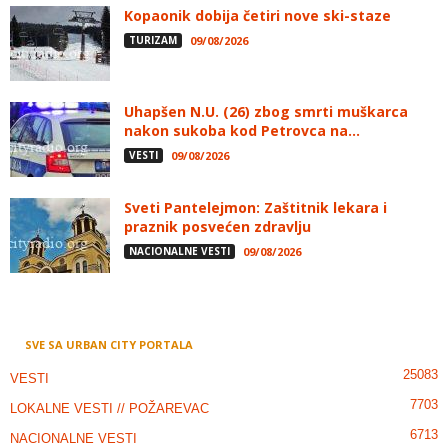
Kopaonik dobija četiri nove ski-staze
TURIZAM
09/08/2026
Uhapšen N.U. (26) zbog smrti muškarca
nakon sukoba kod Petrovca na...
VESTI
09/08/2026
Sveti Pantelejmon: Zaštitnik lekara i
praznik posvećen zdravlju
NACIONALNE VESTI
09/08/2026
SVE SA URBAN CITY PORTALA
25083
VESTI
7703
LOKALNE VESTI // POŽAREVAC
6713
NACIONALNE VESTI