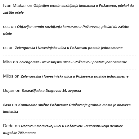
Ivan Mlakar
on
Objavljen termin suzbijanja komaraca u Požarevcu, pčelari da
zaštite pčele
ccc
on
Objavljen termin suzbijanja komaraca u Požarevcu, pčelari da zaštite
pčele
cc
on
Zelengorska i Nevesinjska ulica u Požarevcu postale jednosmerne
Mira
on
Zelengorska i Nevesinjska ulica u Požarevcu postale jednosmerne
Milos
on
Zelengorska i Nevesinjska ulica u Požarevcu postale jednosmerne
Bojan
on
Satarašijada u Dragovcu 16. avgusta
on
Sasa
Komunalne službe Požarevac: Održavanje grobnih mesta je obaveza
korisnika
Deda
on
Radovi u Moravskoj ulici u Požarevcu: Rekonstrukcija deonice
dugačke 700 metara