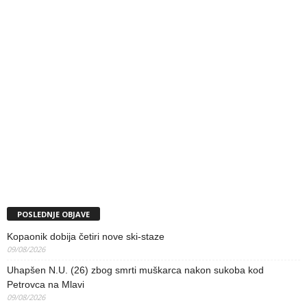
POSLEDNJE OBJAVE
Kopaonik dobija četiri nove ski-staze
09/08/2026
Uhapšen N.U. (26) zbog smrti muškarca nakon sukoba kod
Petrovca na Mlavi
09/08/2026