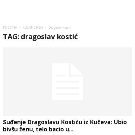
POČETNA
KLJUČNE REČI
Dragoslav kostić
TAG: dragoslav kostić
Suđenje Dragoslavu Kostiću iz Kučeva: Ubio
bivšu ženu, telo bacio u...