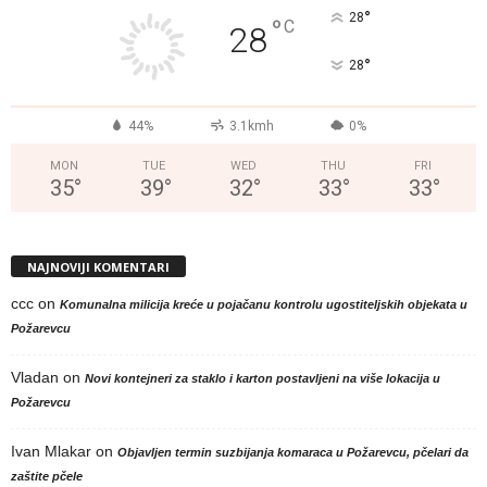
°
28
°
C
28
°
28
44%
3.1kmh
0%
MON
TUE
WED
THU
FRI
35
°
39
°
32
°
33
°
33
°
NAJNOVIJI KOMENTARI
ccc
on
Komunalna milicija kreće u pojačanu kontrolu ugostiteljskih objekata u
Požarevcu
Vladan
on
Novi kontejneri za staklo i karton postavljeni na više lokacija u
Požarevcu
Ivan Mlakar
on
Objavljen termin suzbijanja komaraca u Požarevcu, pčelari da
zaštite pčele