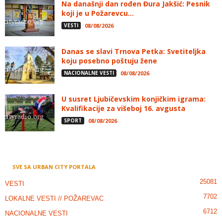
Na današnji dan rođen Đura Jakšić: Pesnik
koji je u Požarevcu...
VESTI
08/08/2026
Danas se slavi Trnova Petka: Svetiteljka
koju posebno poštuju žene
NACIONALNE VESTI
08/08/2026
U susret Ljubičevskim konjičkim igrama:
Kvalifikacije za višeboj 16. avgusta
SPORT
08/08/2026
SVE SA URBAN CITY PORTALA
25081
VESTI
7702
LOKALNE VESTI // POŽAREVAC
6712
NACIONALNE VESTI