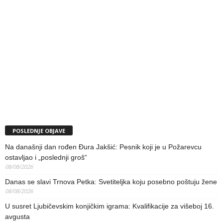
POSLEDNJE OBJAVE
Na današnji dan rođen Đura Jakšić: Pesnik koji je u Požarevcu
ostavljao i „poslednji groš“
08/08/2026
Danas se slavi Trnova Petka: Svetiteljka koju posebno poštuju žene
08/08/2026
U susret Ljubičevskim konjičkim igrama: Kvalifikacije za višeboj 16.
avgusta