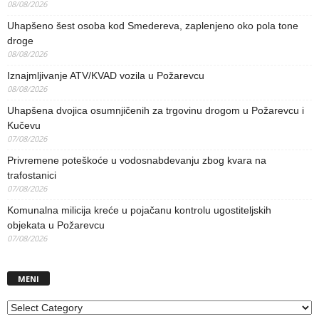
08/08/2026
Uhapšeno šest osoba kod Smedereva, zaplenjeno oko pola tone
droge
08/08/2026
Iznajmljivanje ATV/KVAD vozila u Požarevcu
08/08/2026
Uhapšena dvojica osumnjičenih za trgovinu drogom u Požarevcu i
Kučevu
07/08/2026
Privremene poteškoće u vodosnabdevanju zbog kvara na
trafostanici
07/08/2026
Komunalna milicija kreće u pojačanu kontrolu ugostiteljskih
objekata u Požarevcu
07/08/2026
MENI
MENI