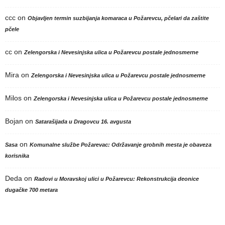
ccc
on
Objavljen termin suzbijanja komaraca u Požarevcu, pčelari da zaštite
pčele
cc
on
Zelengorska i Nevesinjska ulica u Požarevcu postale jednosmerne
Mira
on
Zelengorska i Nevesinjska ulica u Požarevcu postale jednosmerne
Milos
on
Zelengorska i Nevesinjska ulica u Požarevcu postale jednosmerne
Bojan
on
Satarašijada u Dragovcu 16. avgusta
on
Sasa
Komunalne službe Požarevac: Održavanje grobnih mesta je obaveza
korisnika
Deda
on
Radovi u Moravskoj ulici u Požarevcu: Rekonstrukcija deonice
dugačke 700 metara