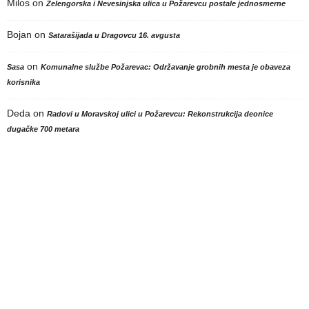
Milos
on
Zelengorska i Nevesinjska ulica u Požarevcu postale jednosmerne
Bojan
on
Satarašijada u Dragovcu 16. avgusta
on
Sasa
Komunalne službe Požarevac: Održavanje grobnih mesta je obaveza
korisnika
Deda
on
Radovi u Moravskoj ulici u Požarevcu: Rekonstrukcija deonice
dugačke 700 metara