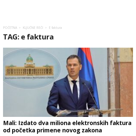
POČETNA
KLJUČNE REČI
E faktura
TAG: e faktura
Mali: Izdato dva miliona elektronskih faktura
od početka primene novog zakona