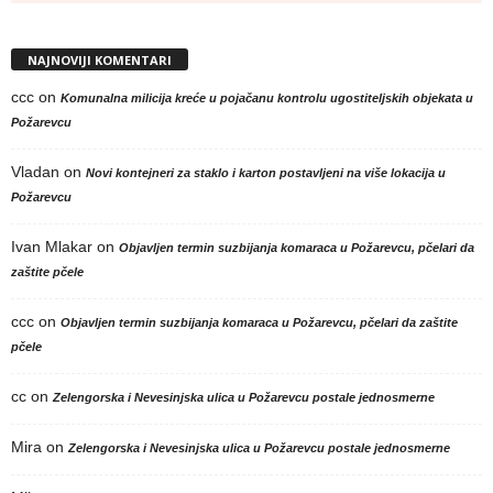
NAJNOVIJI KOMENTARI
ccc
on
Komunalna milicija kreće u pojačanu kontrolu ugostiteljskih objekata u
Požarevcu
Vladan
on
Novi kontejneri za staklo i karton postavljeni na više lokacija u
Požarevcu
Ivan Mlakar
on
Objavljen termin suzbijanja komaraca u Požarevcu, pčelari da
zaštite pčele
ccc
on
Objavljen termin suzbijanja komaraca u Požarevcu, pčelari da zaštite
pčele
cc
on
Zelengorska i Nevesinjska ulica u Požarevcu postale jednosmerne
Mira
on
Zelengorska i Nevesinjska ulica u Požarevcu postale jednosmerne