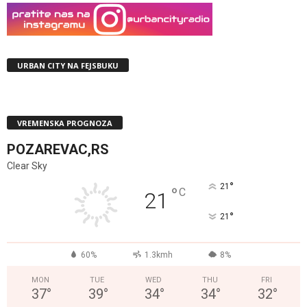
URBAN CITY NA FEJSBUKU
VREMENSKA PROGNOZA
POZAREVAC,RS
Clear Sky
°
21
°
C
21
°
21
60%
1.3kmh
8%
MON
TUE
WED
THU
FRI
37
°
39
°
34
°
34
°
32
°