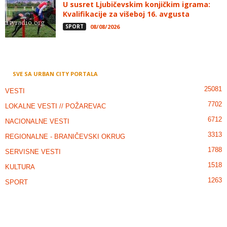
U susret Ljubičevskim konjičkim igrama:
Kvalifikacije za višeboj 16. avgusta
SPORT
08/08/2026
SVE SA URBAN CITY PORTALA
25081
VESTI
7702
LOKALNE VESTI // POŽAREVAC
6712
NACIONALNE VESTI
3313
REGIONALNE - BRANIČEVSKI OKRUG
1788
SERVISNE VESTI
1518
KULTURA
1263
SPORT