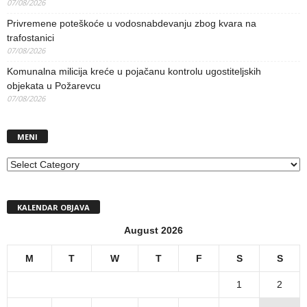
07/08/2026
Privremene poteškoće u vodosnabdevanju zbog kvara na
trafostanici
07/08/2026
Komunalna milicija kreće u pojačanu kontrolu ugostiteljskih
objekata u Požarevcu
07/08/2026
MENI
MENI
KALENDAR OBJAVA
August 2026
M
T
W
T
F
S
S
1
2