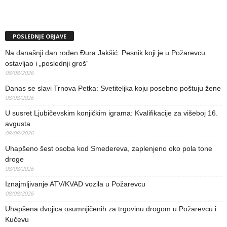
POSLEDNJE OBJAVE
Na današnji dan rođen Đura Jakšić: Pesnik koji je u Požarevcu
ostavljao i „poslednji groš“
08/08/2026
Danas se slavi Trnova Petka: Svetiteljka koju posebno poštuju žene
08/08/2026
U susret Ljubičevskim konjičkim igrama: Kvalifikacije za višeboj 16.
avgusta
08/08/2026
Uhapšeno šest osoba kod Smedereva, zaplenjeno oko pola tone
droge
08/08/2026
Iznajmljivanje ATV/KVAD vozila u Požarevcu
08/08/2026
Uhapšena dvojica osumnjičenih za trgovinu drogom u Požarevcu i
Kučevu