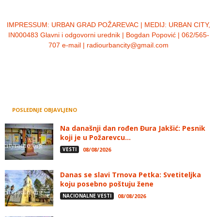
IMPRESSUM:
URBAN GRAD POŽAREVAC | MEDIJ: URBAN CITY,
IN000483 Glavni i odgovorni urednik | Bogdan Popović | 062/565-
707 e-mail | radiourbancity@gmail.com
POSLEDNJE OBJAVLJENO
Na današnji dan rođen Đura Jakšić: Pesnik
koji je u Požarevcu...
VESTI
08/08/2026
Danas se slavi Trnova Petka: Svetiteljka
koju posebno poštuju žene
NACIONALNE VESTI
08/08/2026