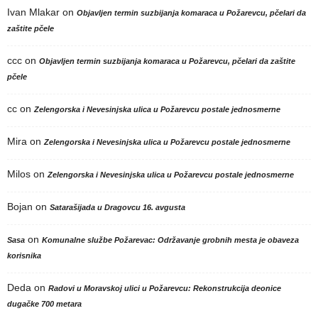
Ivan Mlakar
on
Objavljen termin suzbijanja komaraca u Požarevcu, pčelari da
zaštite pčele
ccc
on
Objavljen termin suzbijanja komaraca u Požarevcu, pčelari da zaštite
pčele
cc
on
Zelengorska i Nevesinjska ulica u Požarevcu postale jednosmerne
Mira
on
Zelengorska i Nevesinjska ulica u Požarevcu postale jednosmerne
Milos
on
Zelengorska i Nevesinjska ulica u Požarevcu postale jednosmerne
Bojan
on
Satarašijada u Dragovcu 16. avgusta
on
Sasa
Komunalne službe Požarevac: Održavanje grobnih mesta je obaveza
korisnika
Deda
on
Radovi u Moravskoj ulici u Požarevcu: Rekonstrukcija deonice
dugačke 700 metara