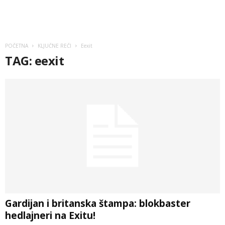
POČETNA
KLJUČNE REČI
Eexit
TAG: eexit
Gardijan i britanska štampa: blokbaster
hedlajneri na Exitu!