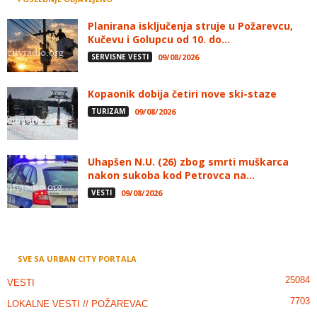
Planirana isključenja struje u Požarevcu,
Kučevu i Golupcu od 10. do...
SERVISNE VESTI
09/08/2026
Kopaonik dobija četiri nove ski-staze
TURIZAM
09/08/2026
Uhapšen N.U. (26) zbog smrti muškarca
nakon sukoba kod Petrovca na...
VESTI
09/08/2026
SVE SA URBAN CITY PORTALA
25084
VESTI
7703
LOKALNE VESTI // POŽAREVAC