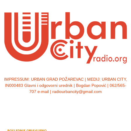
IMPRESSUM:
URBAN GRAD POŽAREVAC | MEDIJ: URBAN CITY,
IN000483 Glavni i odgovorni urednik | Bogdan Popović | 062/565-
707 e-mail | radiourbancity@gmail.com
POSLEDNJE OBJAVLJENO