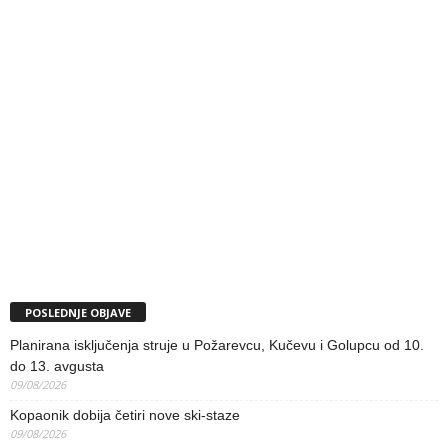
POSLEDNJE OBJAVE
Planirana isključenja struje u Požarevcu, Kučevu i Golupcu od 10.
do 13. avgusta
09/08/2026
Kopaonik dobija četiri nove ski-staze
09/08/2026