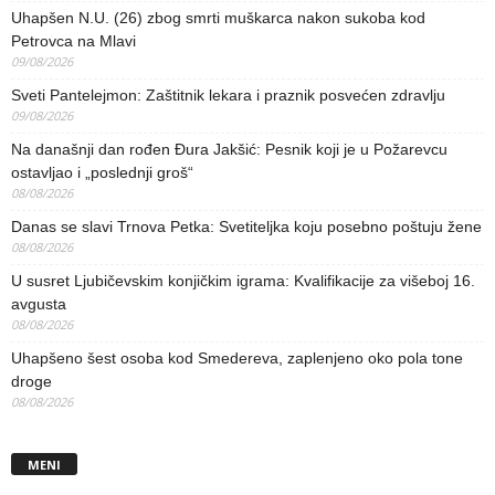
Uhapšen N.U. (26) zbog smrti muškarca nakon sukoba kod
Petrovca na Mlavi
09/08/2026
Sveti Pantelejmon: Zaštitnik lekara i praznik posvećen zdravlju
09/08/2026
Na današnji dan rođen Đura Jakšić: Pesnik koji je u Požarevcu
ostavljao i „poslednji groš“
08/08/2026
Danas se slavi Trnova Petka: Svetiteljka koju posebno poštuju žene
08/08/2026
U susret Ljubičevskim konjičkim igrama: Kvalifikacije za višeboj 16.
avgusta
08/08/2026
Uhapšeno šest osoba kod Smedereva, zaplenjeno oko pola tone
droge
08/08/2026
MENI