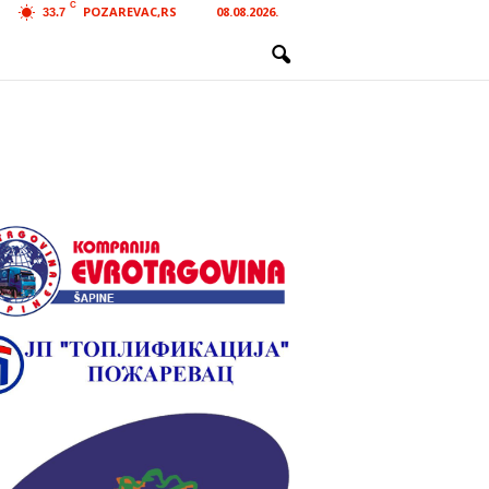
C
POZAREVAC,RS
08.08.2026.
33.7