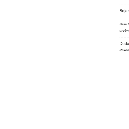
Boja
Sasa
grobni
Ded
Rekon