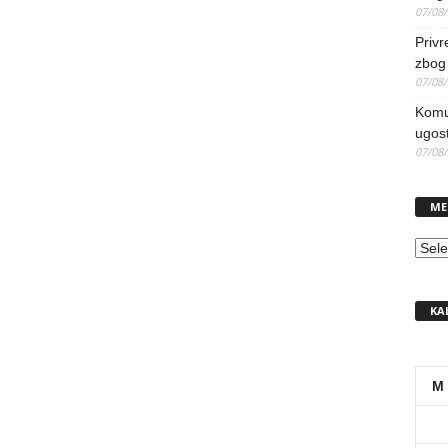
07/08
Priv
zbog 
07/08
Komun
ugost
07/08
ME
MEN
KA
M