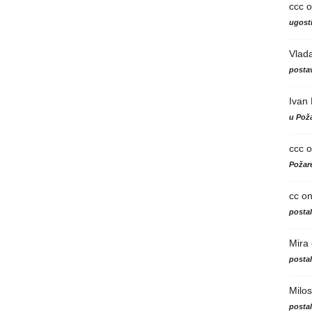
ccc
o
ugosti
Vlad
postav
Ivan
u Poža
ccc
o
Požare
cc
o
posta
Mira
posta
Milos
posta