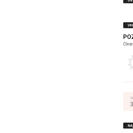
UR
VR
PO
Clear
S
NA