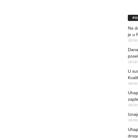
PO
Na da
je u 
08/08
Danas
pose
08/08
U sus
Kvali
08/08
Uhap
zaple
08/08
Iznaj
08/08
Uhapš
drog