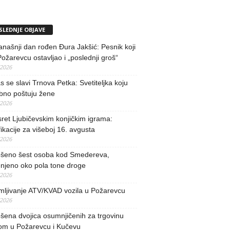
SLEDNJE OBJAVE
našnji dan rođen Đura Jakšić: Pesnik koji
Požarevcu ostavljao i „poslednji groš“
/2026
 se slavi Trnova Petka: Svetiteljka koju
bno poštuju žene
/2026
ret Ljubičevskim konjičkim igrama:
fikacije za višeboj 16. avgusta
/2026
šeno šest osoba kod Smedereva,
njeno oko pola tone droge
/2026
mljivanje ATV/KVAD vozila u Požarevcu
/2026
ena dvojica osumnjičenih za trgovinu
om u Požarevcu i Kučevu