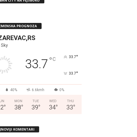
BAN CITY NA FEJSBUKU
EMENSKA PROGNOZA
ZAREVAC,RS
 Sky
°
33.7
°
C
33.7
°
33.7
40%
6.6kmh
0%
UN
MON
TUE
WED
THU
32
°
38
°
39
°
34
°
33
°
JNOVIJI KOMENTARI