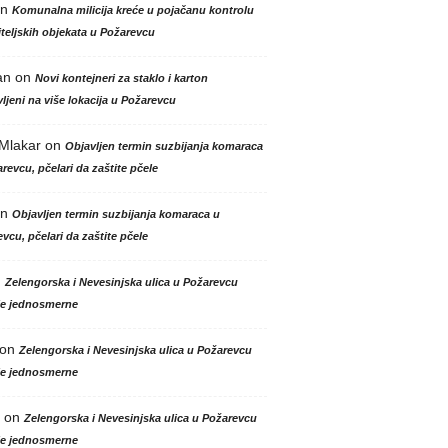
n
Komunalna milicija kreće u pojačanu kontrolu
teljskih objekata u Požarevcu
an
on
Novi kontejneri za staklo i karton
ljeni na više lokacija u Požarevcu
 Mlakar
on
Objavljen termin suzbijanja komaraca
revcu, pčelari da zaštite pčele
n
Objavljen termin suzbijanja komaraca u
vcu, pčelari da zaštite pčele
n
Zelengorska i Nevesinjska ulica u Požarevcu
le jednosmerne
on
Zelengorska i Nevesinjska ulica u Požarevcu
le jednosmerne
on
Zelengorska i Nevesinjska ulica u Požarevcu
le jednosmerne