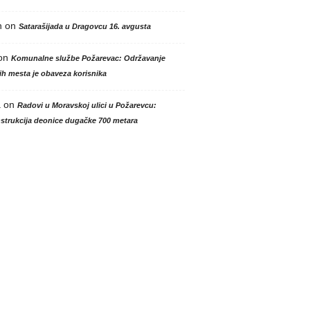
n
on
Satarašijada u Dragovcu 16. avgusta
on
Komunalne službe Požarevac: Održavanje
h mesta je obaveza korisnika
a
on
Radovi u Moravskoj ulici u Požarevcu:
strukcija deonice dugačke 700 metara