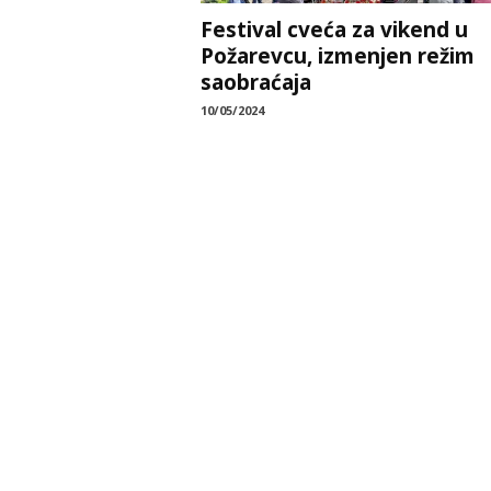
Festival cveća za vikend u
Požarevcu, izmenjen režim
saobraćaja
10/05/2024