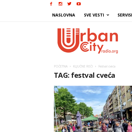
NASLOVNA
SVE VESTI
SERVIS
Urban
City
POČETNA
KLJUČNE REČI
Festval cveća
TAG: festval cveća