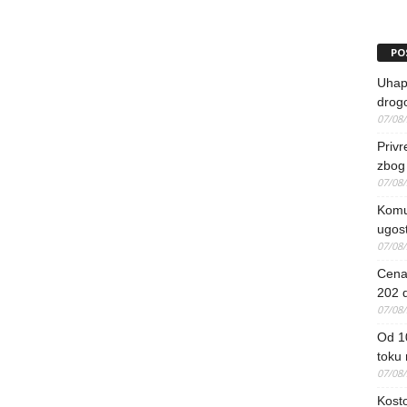
PO
Uhapš
drog
07/08
Priv
zbog 
07/08
Komun
ugost
07/08
Cena 
202 d
07/08
Od 1
toku
07/08
Kosto