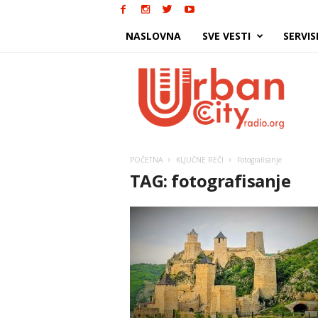
NASLOVNA
SVE VESTI
SERVIS
Urban
City
POČETNA
KLJUČNE REČI
Fotografisanje
TAG: fotografisanje