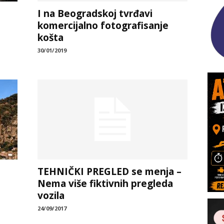
I na Beogradskoj tvrđavi
komercijalno fotografisanje
košta
30/01/2019
TEHNIČKI PREGLED se menja –
Nema više fiktivnih pregleda
vozila
24/09/2017