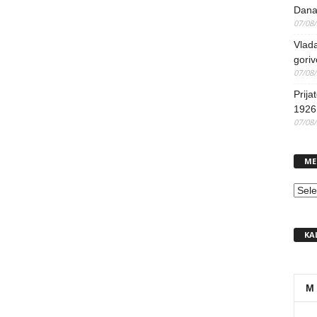
Dana
07/08
Vlada
goriv
07/08
Prija
1926 
07/08
ME
MEN
KA
M