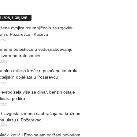
SLEDNJE OBJAVE
ena dvojica osumnjičenih za trgovinu
om u Požarevcu i Kučevu
/2026
remene poteškoće u vodosnabdevanju
kvara na trafostanici
/2026
alna milicija kreće u pojačanu kontrolu
iteljskih objekata u Požarevcu
/2026
evrodizela viša za dinar, benzin ostaje
inara po litru
/2026
0. avgusta izmena saobraćaja na kružnom
 na ulazu u Požarevac
/2026
lački kotlić i Etno sajam održani povodom