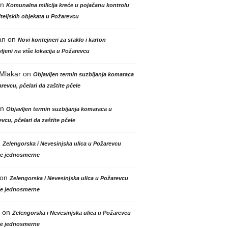
n
Komunalna milicija kreće u pojačanu kontrolu
teljskih objekata u Požarevcu
an
on
Novi kontejneri za staklo i karton
ljeni na više lokacija u Požarevcu
 Mlakar
on
Objavljen termin suzbijanja komaraca
revcu, pčelari da zaštite pčele
n
Objavljen termin suzbijanja komaraca u
vcu, pčelari da zaštite pčele
n
Zelengorska i Nevesinjska ulica u Požarevcu
le jednosmerne
on
Zelengorska i Nevesinjska ulica u Požarevcu
le jednosmerne
on
Zelengorska i Nevesinjska ulica u Požarevcu
le jednosmerne