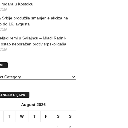
 rudara u Kostolcu
/2026
 Srbije produžila smanjenje akciza na
o do 16. avgusta
/2026
teljski remi u Svilajncu – Mladi Radnik
ostao neporažen protiv srpskoligaša
/2026
NI
I
LENDAR OBJAVA
August 2026
T
W
T
F
S
S
1
2