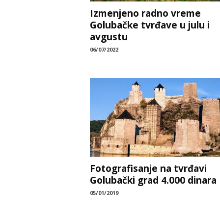
Izmenjeno radno vreme
Golubačke tvrđave u julu i
avgustu
06/07/2022
Fotografisanje na tvrđavi
Golubački grad 4.000 dinara
05/01/2019