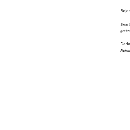
Boja
Sasa
grobni
Ded
Rekon