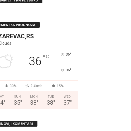
BAN CITY NA FEJSBUKU
EMENSKA PROGNOZA
ZAREVAC,RS
Clouds
°
36
°
C
36
°
36
30%
2.4kmh
15%
AT
SUN
MON
TUE
WED
34
°
35
°
38
°
38
°
37
°
JNOVIJI KOMENTARI