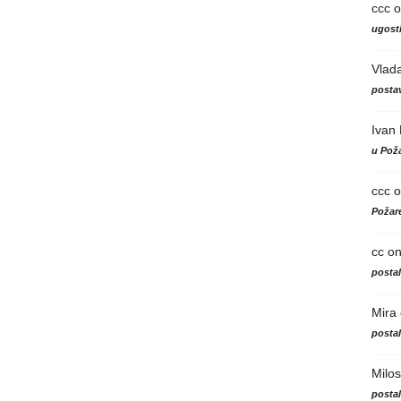
ccc
o
ugosti
Vlad
postav
Ivan
u Poža
ccc
o
Požare
cc
o
posta
Mira
posta
Milos
posta