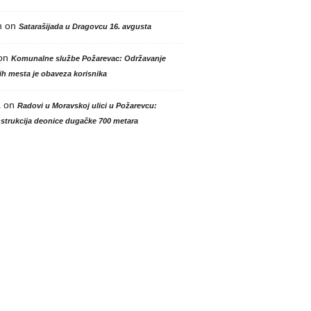
n
on
Satarašijada u Dragovcu 16. avgusta
on
Komunalne službe Požarevac: Održavanje
h mesta je obaveza korisnika
a
on
Radovi u Moravskoj ulici u Požarevcu:
strukcija deonice dugačke 700 metara