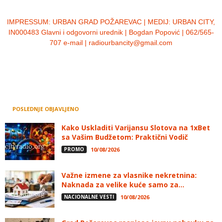
IMPRESSUM:
URBAN GRAD POŽAREVAC | MEDIJ: URBAN CITY,
IN000483 Glavni i odgovorni urednik | Bogdan Popović | 062/565-
707 e-mail | radiourbancity@gmail.com
POSLEDNJE OBJAVLJENO
Kako Uskladiti Varijansu Slotova na 1xBet
sa Vašim Budžetom: Praktični Vodič
PROMO
10/08/2026
Važne izmene za vlasnike nekretnina:
Naknada za velike kuće samo za...
NACIONALNE VESTI
10/08/2026