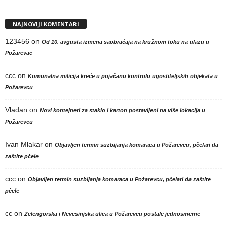
NAJNOVIJI KOMENTARI
123456
on
Od 10. avgusta izmena saobraćaja na kružnom toku na ulazu u
Požarevac
ccc
on
Komunalna milicija kreće u pojačanu kontrolu ugostiteljskih objekata u
Požarevcu
Vladan
on
Novi kontejneri za staklo i karton postavljeni na više lokacija u
Požarevcu
Ivan Mlakar
on
Objavljen termin suzbijanja komaraca u Požarevcu, pčelari da
zaštite pčele
ccc
on
Objavljen termin suzbijanja komaraca u Požarevcu, pčelari da zaštite
pčele
cc
on
Zelengorska i Nevesinjska ulica u Požarevcu postale jednosmerne