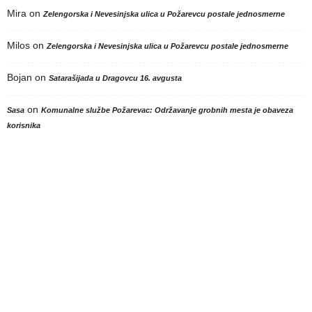
Mira
on
Zelengorska i Nevesinjska ulica u Požarevcu postale jednosmerne
Milos
on
Zelengorska i Nevesinjska ulica u Požarevcu postale jednosmerne
Bojan
on
Satarašijada u Dragovcu 16. avgusta
on
Sasa
Komunalne službe Požarevac: Održavanje grobnih mesta je obaveza
korisnika