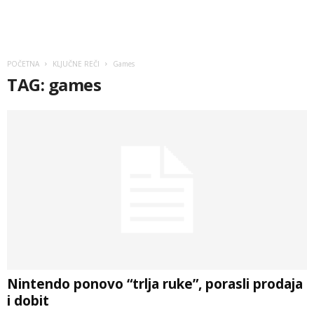
POČETNA
KLJUČNE REČI
Games
TAG: games
Nintendo ponovo “trlja ruke”, porasli prodaja
i dobit