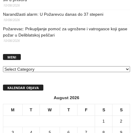
10/08/2026
Narandžasti alarm: U Požarevcu danas do 37 stepeni
10/08/2026
Požarevac: Prikupljanje pomoć za ugrožene i vatrogasce koji gase
požar u Deliblatskoj peščari
10/08/2026
MENI
MENI
KALENDAR OBJAVA
August 2026
M
T
W
T
F
S
S
1
2
3
4
5
6
7
8
9