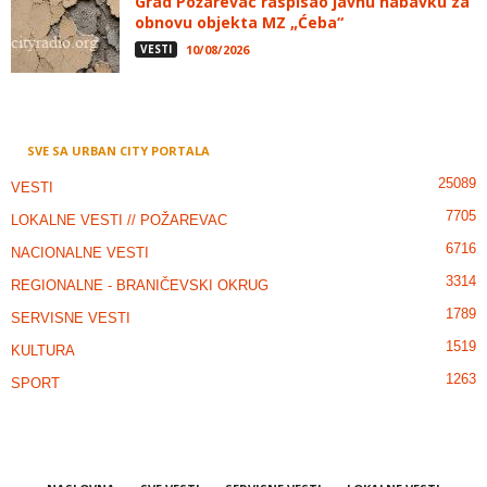
Grad Požarevac raspisao javnu nabavku za
obnovu objekta MZ „Ćeba“
VESTI
10/08/2026
SVE SA URBAN CITY PORTALA
25089
VESTI
7705
LOKALNE VESTI // POŽAREVAC
6716
NACIONALNE VESTI
3314
REGIONALNE - BRANIČEVSKI OKRUG
1789
SERVISNE VESTI
1519
KULTURA
1263
SPORT