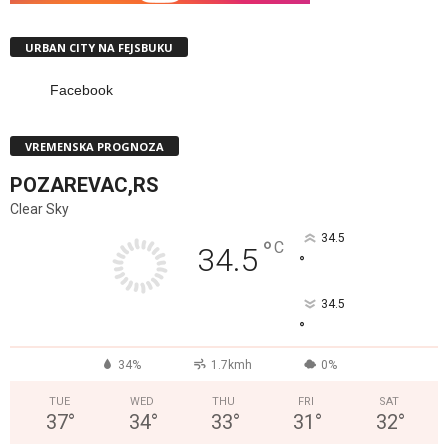
URBAN CITY NA FEJSBUKU
Facebook
VREMENSKA PROGNOZA
POZAREVAC,RS
Clear Sky
34.5
°
C
34.5
°
34.5
°
34%
1.7kmh
0%
TUE
WED
THU
FRI
SAT
37
°
34
°
33
°
31
°
32
°