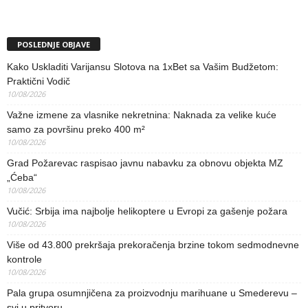
POSLEDNJE OBJAVE
Kako Uskladiti Varijansu Slotova na 1xBet sa Vašim Budžetom:
Praktični Vodič
10/08/2026
Važne izmene za vlasnike nekretnina: Naknada za velike kuće
samo za površinu preko 400 m²
10/08/2026
Grad Požarevac raspisao javnu nabavku za obnovu objekta MZ
„Ćeba“
10/08/2026
Vučić: Srbija ima najbolje helikoptere u Evropi za gašenje požara
10/08/2026
Više od 43.800 prekršaja prekoračenja brzine tokom sedmodnevne
kontrole
10/08/2026
Pala grupa osumnjičena za proizvodnju marihuane u Smederevu –
svi u pritvoru